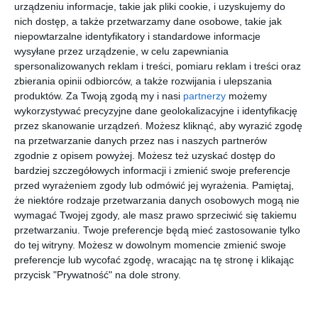
urządzeniu informacje, takie jak pliki cookie, i uzyskujemy do
nich dostęp, a także przetwarzamy dane osobowe, takie jak
EMPORIO
UNOFFICIA
RAY BAN
UNOFFICIA
niepowtarzalne identyfikatory i standardowe informacje
ARMANI
L 0UO1182
0RX3447V
L 0UJ3008
wysyłane przez urządzenie, w celu zapewniania
0EA4254U
001
3224 ICON
001
20
30
20
30
759
279
559
139
spersonalizowanych reklam i treści, pomiaru reklam i treści oraz
62661W
,
,
,
,
zbierania opinii odbiorców, a także rozwijania i ulepszania
przejdź do
przejdź do
przejdź do
przejdź do
produktów.
Za Twoją zgodą my i nasi
partnerzy
możemy
sklepu
sklepu
sklepu
sklepu
wykorzystywać precyzyjne dane geolokalizacyjne i identyfikację
przez skanowanie urządzeń. Możesz kliknąć, aby wyrazić zgodę
na przetwarzanie danych przez nas i naszych partnerów
zgodnie z opisem powyżej. Możesz też uzyskać dostęp do
bardziej szczegółowych informacji i zmienić swoje preferencje
przed wyrażeniem zgody lub odmówić jej wyrażenia.
Pamiętaj,
że niektóre rodzaje przetwarzania danych osobowych mogą nie
UNOFFICIA
UNOFFICIA
VERSACE
ARMANI
L
L
0VE3375
EXCHANGE
wymagać Twojej zgody, ale masz prawo sprzeciwić się takiemu
0UO2226B
UNOT0021
5234
0AX3104
przetwarzaniu. Twoje preferencje będą mieć zastosowanie tylko
30
30
50
00
279
139
591
459
002
PS00
8158
,
,
,
,
do tej witryny. Możesz w dowolnym momencie zmienić swoje
przejdź do
przejdź do
przejdź do
przejdź do
preferencje lub wycofać zgodę, wracając na tę stronę i klikając
sklepu
sklepu
sklepu
sklepu
przycisk "Prywatność" na dole strony.