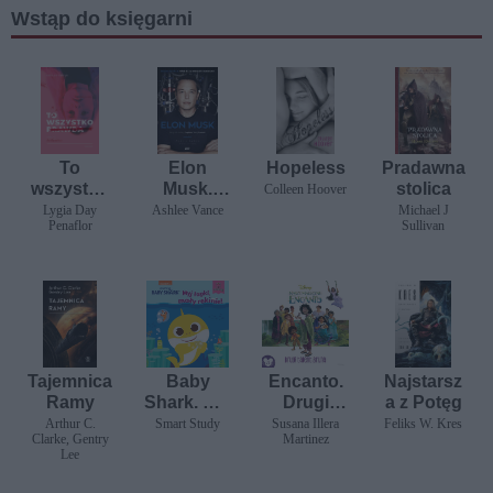
Wstąp do księgarni
To
Elon
Hopeless
Pradawna
wszystko
Musk.
stolica
Colleen Hoover
prawda
Biografia
Lygia Day
Ashlee Vance
Michael J
Penaflor
Sullivan
twórcy
PayPala,
Tesli i
SpaceX
Tajemnica
Baby
Encanto.
Najstarsz
Ramy
Shark. Myj
Drugi
a z Potęg
łapki,
talent
Arthur C.
Smart Study
Susana Illera
Feliks W. Kres
Clarke, Gentry
Martinez
mały
Bruna
Lee
rekinie!