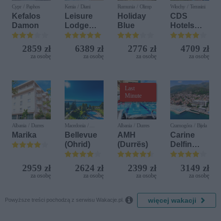
Cypr / Paphos
Kenia / Diani
Rumunia / Olimp
Włochy / Terrasini
Kefalos
Leisure
Holiday
CDS
Damon
Lodge
Blue
Hotels
Beach &
Terrasini
Golf
(ex. Citta
2859 zł
6389 zł
2776 zł
4709 zł
Resort by
del Mare)
za osobę
za osobę
za osobę
za osobę
Diamonds
Last
Minute
Albania / Durres
Macedonia /
Albania / Durres
Czarnogóra / Bijela
Ochryda
Marika
Bellevue
AMH
Carine
(Ohrid)
(Durrës)
Delfin
Bijela (ex.
Iberostar
2959 zł
2624 zł
2399 zł
3149 zł
Bijela
za osobę
za osobę
za osobę
za osobę
Delfin)

więcej wakacji
Powyższe treści pochodzą z serwisu Wakacje.pl.