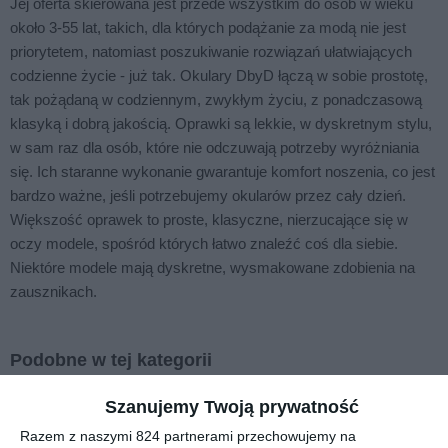
Jej oferta skierowana jest przede wszystkim do osób w wieku
około 3-55 lat, takich, dla których podążanie za modą nie jest
priorytetem, natomiast poszukiwanie rozwiązań ułatwiających
codzienne życie - już tak. Okulary DbyD łączą w sobie prostotę,
tak pożądaną w codziennym, zwykłym życiu, z ponadczasową
klasyką i dobrą jakością. Oprawki są lekkie, w dyskretnym stylu,
w sam raz dla osób, które nie odczuwają potrzeby wyróżniania
się. Ich staranne wykonanie gwarantuje komfort noszenia, co jest
bardzo ważne, jeśli potrzebujemy okularów przez cały dzień.
Większość oprawek to proste, klasyczne, nierzucające się w
oczy modele, spośród których łatwo znaleźć coś dla siebie.
Niektóre modele mają dyskretne, wysmakowane zdobienia na
zausznikach.
Podobne w tej kategorii
Szanujemy Twoją prywatność
Razem z naszymi 824 partnerami przechowujemy na