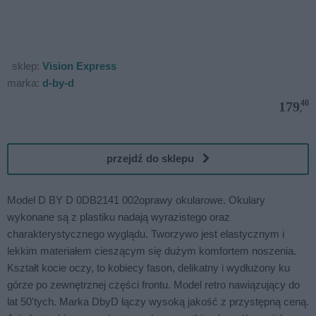
sklep:
Vision Express
marka:
d-by-d
40
179
,
przejdź do sklepu
Model D BY D 0DB2141 002oprawy okularowe. Okulary
wykonane są z plastiku nadają wyrazistego oraz
charakterystycznego wyglądu. Tworzywo jest elastycznym i
lekkim materiałem cieszącym się dużym komfortem noszenia.
Kształt kocie oczy, to kobiecy fason, delikatny i wydłużony ku
górze po zewnętrznej części frontu. Model retro nawiązujący do
lat 50'tych. Marka DbyD łączy wysoką jakość z przystępną ceną.