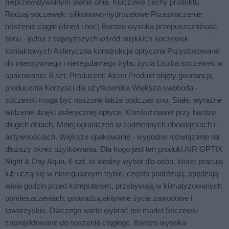
nieprzewidywalnym planie dnia. Kluczowe cechy produktu
Rodzaj soczewek: silikonowo-hydrożelowe Przeznaczenie:
noszenie ciągłe (dzień i noc) Bardzo wysoka przepuszczalność
tlenu - jedna z najwyższych wśród miękkich soczewek
kontaktowych Asferyczna konstrukcja optyczna Przystosowane
do intensywnego i nieregularnego trybu życia Liczba soczewek w
opakowaniu: 6 szt. Producent: Alcon Produkt objęty gwarancją
producenta Korzyści dla użytkownika Większa swoboda -
soczewki mogą być noszone także podczas snu. Stałe, wyraźne
widzenie dzięki asferycznej optyce. Komfort nawet przy bardzo
długich dniach. Mniej ograniczeń w codziennych obowiązkach i
aktywnościach. Większe opakowanie - wygodne rozwiązanie na
dłuższy okres użytkowania. Dla kogo jest ten produkt AIR OPTIX
Night & Day Aqua, 6 szt. to idealny wybór dla osób, które: pracują
lub uczą się w nieregularnym trybie, często podróżują, spędzają
wiele godzin przed komputerem, przebywają w klimatyzowanych
pomieszczeniach, prowadzą aktywne życie zawodowe i
towarzyskie. Dlaczego warto wybrać ten model Soczewki
zaprojektowane do noszenia ciągłego. Bardzo wysoka