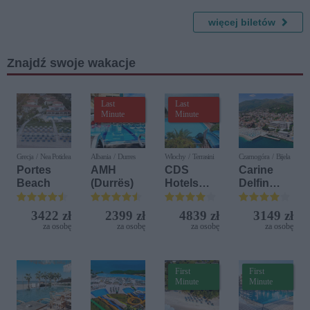
trasa XV-
Opera
lecia
więcej biletów
Gala przy
świecach
Znajdź swoje wakacje
Last
Last
Minute
Minute
Grecja / Nea Potidea
Albania / Durres
Włochy / Terrasini
Czarnogóra / Bijela
Portes
AMH
CDS
Carine
Beach
(Durrës)
Hotels
Delfin
Terrasini
Bijela (ex.
(ex. Citta
Iberostar
3422 zł
2399 zł
4839 zł
3149 zł
del Mare)
Bijela
za osobę
za osobę
za osobę
za osobę
Delfin)
First
First
Minute
Minute