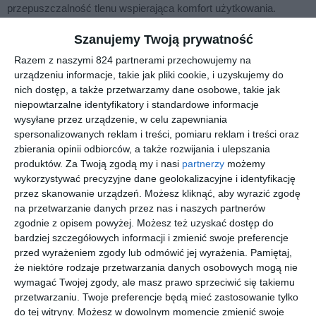
przepuszczalność tlenu wspierająca komfort użytkowania.
Asferyczna konstrukcja poprawiająca jakość widzenia. Większe
Szanujemy Twoją prywatność
opakowanie 6 sztuk - mniej przerw w użytkowaniu.
Zaawansowana technologia Alcon oparta na wieloletnim
Razem z naszymi 824 partnerami przechowujemy na
urządzeniu informacje, takie jak pliki cookie, i uzyskujemy do
doświadczeniu. FAQ Czym wyróżniają się soczewki AIR OPTIX
nich dostęp, a także przetwarzamy dane osobowe, takie jak
Night & Day Aqua Są przeznaczone do noszenia ciągłego i
niepowtarzalne identyfikatory i standardowe informacje
oferują bardzo wysoką przepuszczalność tlenu. Czy można w
wysyłane przez urządzenie, w celu zapewniania
nich spać Tak, zostały zaprojektowane do pracy również podczas
spersonalizowanych reklam i treści, pomiaru reklam i treści oraz
snu. Dlaczego zastosowano konstrukcję asferyczną Aby
zbierania opinii odbiorców, a także rozwijania i ulepszania
ograniczyć aberrację sferyczną i poprawić ostrość widzenia. Czy
produktów.
Za Twoją zgodą my i nasi
partnerzy
możemy
przy zmianie z soczewek sferycznych może być potrzebna
wykorzystywać precyzyjne dane geolokalizacyjne i identyfikację
przez skanowanie urządzeń. Możesz kliknąć, aby wyrazić zgodę
weryfikacja mocy Tak, wynika to z różnic konstrukcyjnych, a nie
na przetwarzanie danych przez nas i naszych partnerów
ze zmiany wady wzroku. Ile soczewek znajduje się w
zgodnie z opisem powyżej. Możesz też uzyskać dostęp do
opakowaniu Opakowanie zawiera 6 soczewek kontaktowych.
bardziej szczegółowych informacji i zmienić swoje preferencje
Więcej swobody każdego dnia Wybierz AIR OPTIX Night & Day
przed wyrażeniem zgody lub odmówić jej wyrażenia.
Pamiętaj,
Aqua, 6 szt. , jeśli zależy Ci na maksymalnej elastyczności i
że niektóre rodzaje przetwarzania danych osobowych mogą nie
komforcie przy intensywnym trybie życia. Sprawdź dostępność i
wymagać Twojej zgody, ale masz prawo sprzeciwić się takiemu
zamów online z dostawą do domu. Instrukcja użytkowania
przetwarzaniu. Twoje preferencje będą mieć zastosowanie tylko
do tej witryny. Możesz w dowolnym momencie zmienić swoje