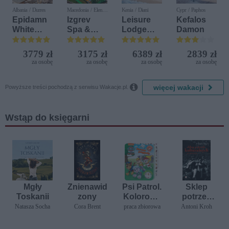
Albania / Durres
Macedonia / Elen
Kenia / Diani
Cypr / Paphos
Kamen
Epidamn
Izgrev
Leisure
Kefalos
White
Spa &
Lodge
Damon
Sensation
Aquapark
Beach &
Golf
3779 zł
3175 zł
6389 zł
2839 zł
Resort by
za osobę
za osobę
za osobę
za osobę
Diamonds

więcej wakacji
Powyższe treści pochodzą z serwisu Wakacje.pl.
Wstąp do księgarni
Mgły
Znienawid
Psi Patrol.
Sklep
Toskanii
zony
Kolorowa
potrzeb
nki -
kulturalny
Natasza Socha
Cora Brent
praca zbiorowa
Antoni Kroh
naklejanki
ch. Po
cz. 3
remoncie