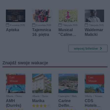
Borkowsk
Rockowy
i i Maks
Rosa
4 września 2026
6 września 2026
7 listopada 2026
7 listopada 2026
Apteka
Tajemnica
Musical
Waldemar
16. piętra
"Calinecz
Malicki
ka"
więcej biletów
Znajdź swoje wakacje
Last
Last
Minute
Minute
Albania / Durres
Albania / Durres
Czarnogóra / Bijela
Włochy / Terrasini
AMH
Marika
Carine
CDS
(Durrës)
Delfin
Hotels