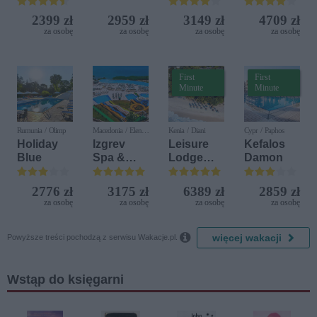
Bijela (ex.
Terrasini
Iberostar
(ex. Citta
2399 zł
2959 zł
3149 zł
4709 zł
Bijela
del Mare)
za osobę
za osobę
za osobę
za osobę
Delfin)
First
First
Minute
Minute
Rumunia / Olimp
Macedonia / Elen
Kenia / Diani
Cypr / Paphos
Kamen
Holiday
Izgrev
Leisure
Kefalos
Blue
Spa &
Lodge
Damon
Aquapark
Beach &
Golf
2776 zł
3175 zł
6389 zł
2859 zł
Resort by
za osobę
za osobę
za osobę
za osobę
Diamonds

więcej wakacji
Powyższe treści pochodzą z serwisu Wakacje.pl.
Wstąp do księgarni