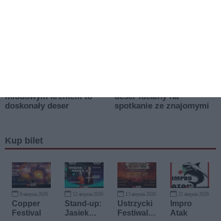
Kup bilet
8 sierpnia 2026
12 sierpnia 2026
13 sierpnia 2026
21 sierpnia 2026
Copper
Stand-up:
Ustrzycki
Impro
Festival
Jasiek
Festiwal
Atak