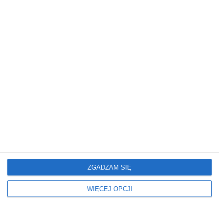
14 i 21 sierpnia o godz. 20.00 w Planetarium Centrum
Nauki Kopernik odbędzie się koncert z muzyką filmową
w wykonaniu pianistki Martyny Kułakowskiej.
Wydarzeniu będą towarzyszyć tworzone na żywo
wizualizacje wyświetlane na kopule Planetarium.
REKLAMA
ZGADZAM SIĘ
WIĘCEJ OPCJI
Nocny wandal uszkodził cztery
samochody. Usłyszał cztery zarzuty