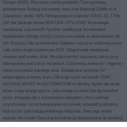
Design (ASD). Kluczowe cechy produktu Tryb wymiany:
jednodniowe Rodzaj soczewek: toryczne Materiał: Etafilcon A
Zawartość wody: 58% Tlenoprzepuszczalność (Dk/t): 23, 7 Filtr
UV: tak (blokuje ponad 82% UVA i 97% UVB) Technologia
nawilżania: Lacreon(R) System stabilizacji: Accelerated
Stabilisation Design (ASD) Liczba soczewek w opakowaniu: 30
szt. Korzyści dla użytkownika Stabilne i wyraźne widzenie przez
cały dzień dzięki systemowi ASD. Długotrwałe nawilżenie,
również pod koniec dnia. Wysoki komfort noszenia, także przy
intensywnej pracy przy ekranach. Codzienna świeżość i higiena -
nowa soczewka każdego dnia. Dodatkowa ochrona UV
wspierająca ochronę oczu. Dla kogo są te soczewki 1DAY
ACUVUE MOIST for ASTIGMATISM to idealny wybór dla osób,
które: mają astygmatyzm, odczuwają suchość lub dyskomfort
oczu, zmagają się z sezonowymi alergiami, chcą uniknąć
czyszczenia i przechowywania soczewek, prowadzą aktywny
tryb życia i potrzebują stabilnego widzenia. Dlaczego warto
wybrać ten model Toryczna konstrukcja dopasowana do korekcji
astygmatyzmu. System ASD zapewniający stabilność soczewki