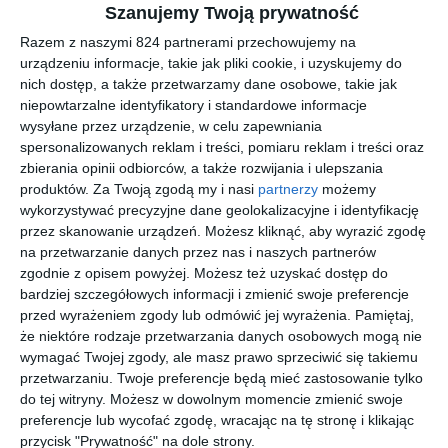
Szanujemy Twoją prywatność
na oku. Technologia Lacreon(R) - składnik nawilżający trwale
związany z materiałem. Jednodniowy tryb noszenia -
Razem z naszymi 824 partnerami przechowujemy na
maksymalna wygoda i higiena. Sprawdzona marka ACUVUE(R)
urządzeniu informacje, takie jak pliki cookie, i uzyskujemy do
nich dostęp, a także przetwarzamy dane osobowe, takie jak
firmy Johnson & Johnson. FAQ Czym są soczewki 1DAY
niepowtarzalne identyfikatory i standardowe informacje
ACUVUE MOIST for ASTIGMATISM To jednodniowe, toryczne
wysyłane przez urządzenie, w celu zapewniania
soczewki kontaktowe przeznaczone dla osób z astygmatyzmem.
spersonalizowanych reklam i treści, pomiaru reklam i treści oraz
Czy wymagają pielęgnacji Nie, są przeznaczone do
zbierania opinii odbiorców, a także rozwijania i ulepszania
jednorazowego użycia. Jak zapewniona jest stabilność widzenia
produktów.
Za Twoją zgodą my i nasi
partnerzy
możemy
Dzięki systemowi Accelerated Stabilisation Design (ASD). Czy
wykorzystywać precyzyjne dane geolokalizacyjne i identyfikację
soczewki posiadają filtr UV Tak, blokują ponad 82%
przez skanowanie urządzeń. Możesz kliknąć, aby wyrazić zgodę
na przetwarzanie danych przez nas i naszych partnerów
promieniowania UVA i 97% UVB. Ile soczewek znajduje się w
zgodnie z opisem powyżej. Możesz też uzyskać dostęp do
opakowaniu 30 sztuk. Wybierz komfort i stabilne widzenie
bardziej szczegółowych informacji i zmienić swoje preferencje
Postaw na 1DAY ACUVUE MOIST for ASTIGMATISM i ciesz się
przed wyrażeniem zgody lub odmówić jej wyrażenia.
Pamiętaj,
wygodą oraz wyraźnym widzeniem każdego dnia. Instrukcja
że niektóre rodzaje przetwarzania danych osobowych mogą nie
użytkowania
wymagać Twojej zgody, ale masz prawo sprzeciwić się takiemu
przetwarzaniu. Twoje preferencje będą mieć zastosowanie tylko
do tej witryny. Możesz w dowolnym momencie zmienić swoje
Podobne w tej kategorii
preferencje lub wycofać zgodę, wracając na tę stronę i klikając
przycisk "Prywatność" na dole strony.