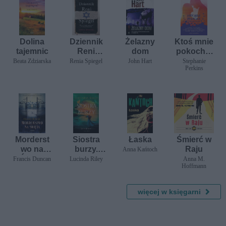
Dolina
Dziennik
Żelazny
Ktoś mnie
tajemnic
Reni
dom
pokocha.
Spiegel.
12
Beata Zdziarska
Renia Spiegel
John Hart
Stephanie
Perkins
Życie
wakacyjn
młodej
ych
dziewczyn
opowiada
y w cieniu
ń
Holokaust
u
Morderst
Siostra
Łaska
Śmierć w
wo na
burzy.
Raju
Anna Kańtoch
Święta
Cykl
Francis Duncan
Lucinda Riley
Anna M.
Hoffmann
Siedem
sióstr.
Tom 2
więcej w księgarni