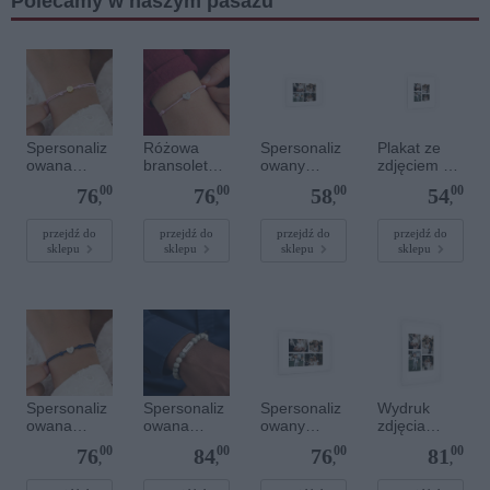
Polecamy w naszym pasażu
Spersonaliz
Różowa
Spersonaliz
Plakat ze
owana
bransoletka
owany
zdjęciem 20
bransoletka
sznurkowa
plakat - 30 x
x 20 cm
00
00
00
00
76
76
58
54
sznurkowa -
dla dzieci -
20 cm
,
,
,
,
Różowa -
Spersonaliz
Złote kółko
owana -
przejdź do
przejdź do
przejdź do
przejdź do
sklepu
sklepu
sklepu
sklepu
Srebrne
serce
Spersonaliz
Spersonaliz
Spersonaliz
Wydruk
owana
owana
owany
zdjęcia
bransoletka
bransoletka
plakat - 60 x
plakatu - 50
00
00
00
00
76
84
76
81
sznurkowa -
z
40 cm
x 70 cm
,
,
,
,
Niebieska -
kamieniami