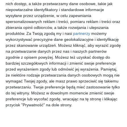
lokalne organizacje turystyczne, organizacje pozarządowe,
nich dostęp, a także przetwarzamy dane osobowe, takie jak
przedsiębiorcy oraz twórcy produktów turystycznych z całego
niepowtarzalne identyfikatory i standardowe informacje
Mazowsza. Zgłoszenia można składać w pięciu kategoriach:
wysyłane przez urządzenie, w celu zapewniania
spersonalizowanych reklam i treści, pomiaru reklam i treści oraz
wydarzenie cykliczne, pakiet usług turystycznych lub impreza
zbierania opinii odbiorców, a także rozwijania i ulepszania
turystyczna, obiekt, szlak lub sieć oraz miejsce.
produktów.
Za Twoją zgodą my i nasi
partnerzy
możemy
wykorzystywać precyzyjne dane geolokalizacyjne i identyfikację
przez skanowanie urządzeń. Możesz kliknąć, aby wyrazić zgodę
Wstąp do księgarni
na przetwarzanie danych przez nas i naszych partnerów
zgodnie z opisem powyżej. Możesz też uzyskać dostęp do
bardziej szczegółowych informacji i zmienić swoje preferencje
przed wyrażeniem zgody lub odmówić jej wyrażenia.
Pamiętaj,
że niektóre rodzaje przetwarzania danych osobowych mogą nie
wymagać Twojej zgody, ale masz prawo sprzeciwić się takiemu
[ audiobook ]
[ książka ]
[ e-book ]
[ komiks ]
przetwarzaniu. Twoje preferencje będą mieć zastosowanie tylko
Niebezpie
Nierozłącz
Elect.
Piotruś
do tej witryny. Możesz w dowolnym momencie zmienić swoje
czna gra,
ki. Lilka i
Eagle
Pan,
preferencje lub wycofać zgodę, wracając na tę stronę i klikając
Książka
Pestka
Elite. Tom
wydanie
Mari Jungstedt
Annie Barrows
Rachel van
Regis Loisel
przycisk "Prywatność" na dole strony.
Dyken
audio,
2
zbiorcze
czyta
Jerzy
więcej w księgarni
Zelnik