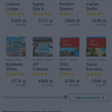
Kamen
Leisure
Izgrev
Kefalos
Carine
Lodge
Spa &
Damon
Delfin
Beach &
Aquapark
Bijela (ex.
Golf
Iberostar
6389 zł
3175 zł
2869 zł
3149 zł
Resort by
Bijela
za osobę
za osobę
za osobę
za osobę
Diamonds
Delfin)
Last
Last
Minute
Minute
Albania / Durres
Portugalia / Cabanas
Włochy / Terrasini
Tanzania / Kendwa
Epidamn
AP
CDS
Sansi
White
Cabanas
Hotels
Kendwa
Sensation
Beach &
Terrasini
Beach
Nature
(ex. Citta
Resort
3779 zł
4969 zł
4709 zł
5999 zł
del Mare)
za osobę
za osobę
za osobę
za osobę

więcej wakacji
Powyższe treści pochodzą z serwisu Wakacje.pl.