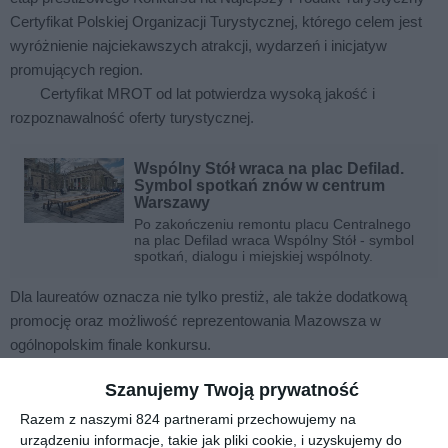
Certyfikat Polskiej Organizacji Turystycznej, którego celem jest
wyróżnienie najciekawszych atrakcji, wydarzeń i inicjatyw
promujących region.
Certyfikat MROT od lat potwierdza wysoką jakość i
rozpoznawalność oferty turystycznej.
Wspólny Stół wraca na plac Defilad.
Symbol spotkań znów w centrum
Warszawy
Po zakończeniu remontu placu Centralnego
na plac Defilad wraca Wspólny Stół - symbol
spotkań, dialogu i miejskiej wspólnoty.
Dla laureatów oznacza nie tylko prestiż, ale także dodatkową
promocję oraz możliwość reprezentowania Mazowsza w
ogólnopolskim finale konkursu.
Szanujemy Twoją prywatność
Kto może zgłosić swój produkt?
Razem z naszymi 824 partnerami przechowujemy na
Do udziału zaproszeni są samorządy, instytucje kultury,
urządzeniu informacje, takie jak pliki cookie, i uzyskujemy do