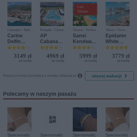
Last
Minute
Czarnogóra / Bijela
Portugalia / Cabanas
Tanzania / Kendwa
Albania / Durres
Carine
AP
Sansi
Epidamn
Delfin
Cabanas
Kendwa
White
Bijela (ex.
Beach &
Beach
Sensation
Iberostar
Nature
Resort
3149 zł
4969 zł
5999 zł
3779 zł
Bijela
za osobę
za osobę
za osobę
za osobę
Delfin)

więcej wakacji
Powyższe treści pochodzą z serwisu Wakacje.pl.
Polecamy w naszym pasażu
Spersonaliz
Spersonaliz
Spersonaliz
Spersonaliz