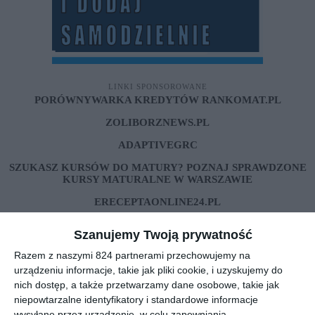
LINKI SPONSOROWANE
PORÓWNYWARKA KREDYTÓW RANKOMAT.PL
ZOLIBORZNEWS.PL
ADAPTIVEGRC
SZUKASZ KURSÓW DO MATURY? POZNAJ SPRAWDZONE
KURSY MATURALNE W WARSZAWIE
ERECEPTAONLINE24.PL
REKLAMA
Szanujemy Twoją prywatność
Razem z naszymi 824 partnerami przechowujemy na
urządzeniu informacje, takie jak pliki cookie, i uzyskujemy do
nich dostęp, a także przetwarzamy dane osobowe, takie jak
niepowtarzalne identyfikatory i standardowe informacje
wysyłane przez urządzenie, w celu zapewniania