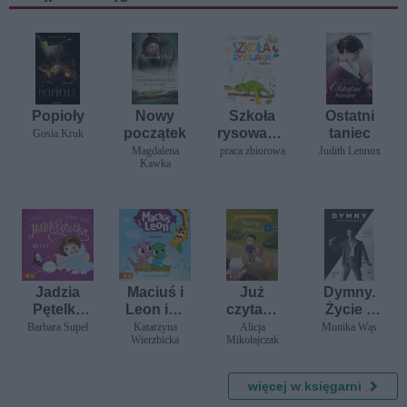
Popioły
Nowy
Szkoła
Ostatni
początek
rysowania
taniec
Gosia Kruk
. Poziom 2
Magdalena
praca zbiorowa
Judith Lennox
Kawka
Jadzia
Maciuś i
Już
Dymny.
Pętelka
Leon idą
czytam.
Życie z
ma gila
do zoo
Pierwsze
diabłami i
Barbara Supeł
Katarzyna
Alicja
Monika Wąs
Wierzbicka
Mikołajczak
czytanki.
aniołami
Poziom 2.
Stary
więcej w księgarni
parasol