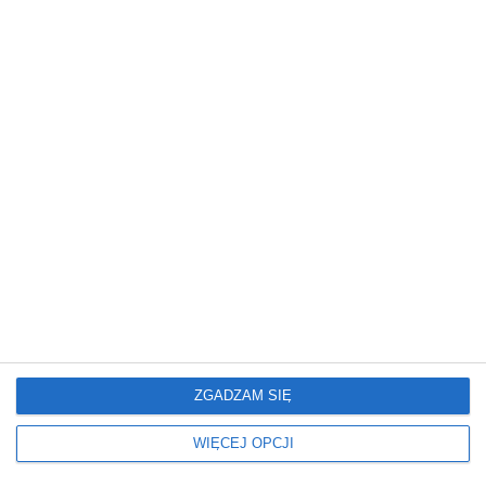
REKLAMA
ZGADZAM SIĘ
WIĘCEJ OPCJI
Misz@masz