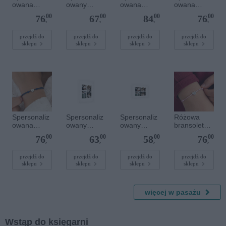
owana
owany
owana
owana
bransoletka
plakat - 40 x
bransoletka
bransoletka
00
00
00
00
76
67
84
76
sznurkowa -
40 cm
z
sznurkowa -
,
,
,
,
Różowa -
kamieniami
Różowa -
Srebrne
szlachetnym
Złote kółko
przejdź do
przejdź do
przejdź do
przejdź do
sklepu
sklepu
sklepu
sklepu
kółko
i - Szary - M
- 6 mm
Spersonaliz
Spersonaliz
Spersonaliz
Różowa
owana
owany
owany
bransoletka
bransoletka
plakat - 30 x
plakat - 30 x
sznurkowa
00
00
00
00
76
63
58
76
sznurkowa -
40 cm
20 cm
dla dzieci -
,
,
,
,
Niebieska -
Spersonaliz
Srebrne
owana -
przejdź do
przejdź do
przejdź do
przejdź do
sklepu
sklepu
sklepu
sklepu
serce
Srebrne
serce
więcej w pasażu
Wstąp do księgarni