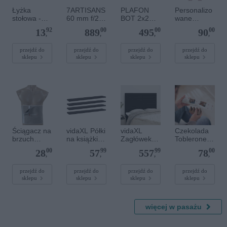
Łyżka
7ARTISANS
PLAFON
Personalizo
stołowa -
60 mm f/2.8
BOT 2x2
wane
DESTELLO
II Sony E
WHITE
śpioszki-
92
00
00
00
13
889
495
90
(V-6000-2)
różowe
,
,
,
,
-50/56
przejdź do
przejdź do
przejdź do
przejdź do
sklepu
sklepu
sklepu
sklepu
Ściągacz na
vidaXL Półki
vidaXL
Czekolada
brzuch
na książki, 4
Zagłówek
Toblerone
BR114 -
szt., szare,
czarny
ze zdjęciem
00
99
99
00
28
57
557
78
HMS
60x10x1,5
144x5x118/
i tekstem -
,
,
,
,
cm, płyta
128 cm
duża
wiórowa
materiał
przejdź do
przejdź do
przejdź do
przejdź do
sklepu
sklepu
sklepu
sklepu
więcej w pasażu