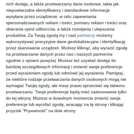
Kup bilet
nich dostęp, a także przetwarzamy dane osobowe, takie jak
niepowtarzalne identyfikatory i standardowe informacje
wysyłane przez urządzenie, w celu zapewniania
spersonalizowanych reklam i treści, pomiaru reklam i treści oraz
zbierania opinii odbiorców, a także rozwijania i ulepszania
produktów.
Za Twoją zgodą my i nasi
partnerzy
możemy
12 września 2026
20 września 2026
26 września 2026
14 listopada 2026
Podróż
LemON
Koncert
Baron
wykorzystywać precyzyjne dane geolokalizacyjne i identyfikację
Poślubna,
Muzyki
cygański
przez skanowanie urządzeń. Możesz kliknąć, aby wyrazić zgodę
czyli
Filmowej
J.
wakacje z
Straussa -
na przetwarzanie danych przez nas i naszych partnerów
promocji
więcej biletów
Arte
zgodnie z opisem powyżej. Możesz też uzyskać dostęp do
Creatura
bardziej szczegółowych informacji i zmienić swoje preferencje
Teatr
przed wyrażeniem zgody lub odmówić jej wyrażenia.
Pamiętaj,
Muzyczny
Zielone strefy i szkolny chillout
że niektóre rodzaje przetwarzania danych osobowych mogą nie
wymagać Twojej zgody, ale masz prawo sprzeciwić się takiemu
W Szkole Podstawowej nr 4 powstanie "Zielona Przystań".
przetwarzaniu. Twoje preferencje będą mieć zastosowanie tylko
Projekt przewiduje stworzenie plenerowej strefy wyposażonej
do tej witryny. Możesz w dowolnym momencie zmienić swoje
preferencje lub wycofać zgodę, wracając na tę stronę i klikając
m.in. w siedziska z palet, hamaki oraz skrzynię z zabawkami.
przycisk "Prywatność" na dole strony.
Z kolei uczniowie Szkoły Podstawowej nr 7 zdecydowali o
utworzeniu "Strefy relaksu i koloru - Szkolny Chillout". Przestrzeń
ma służyć odpoczynkowi podczas przerw.