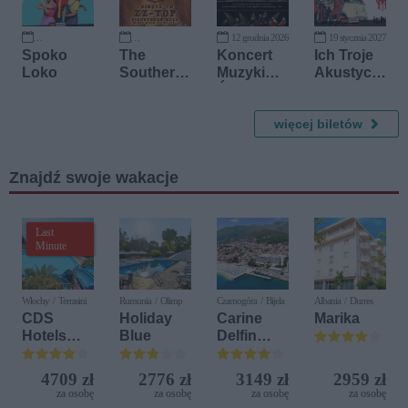
12 grudnia 2026
19 stycznia 2027
26 września 2026
16 października 2026
Spoko
The
Koncert
Ich Troje
Loko
Southern
Muzyki
Akustycz
Brothers
Świata
nie
Adam
Wojtasik
więcej biletów
Band i
inni
Znajdź swoje wakacje
Last
Minute
Włochy / Terrasini
Rumunia / Olimp
Czarnogóra / Bijela
Albania / Durres
CDS
Holiday
Carine
Marika
Hotels
Blue
Delfin
Terrasini
Bijela (ex.
(ex. Citta
Iberostar
4709 zł
2776 zł
3149 zł
2959 zł
del Mare)
Bijela
za osobę
za osobę
za osobę
za osobę
Delfin)