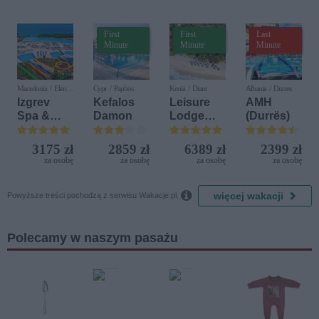
First
First
Last
Minute
Minute
Minute
Macedonia / Elen
Cypr / Paphos
Kenia / Diani
Albania / Durres
Kamen
Izgrev
Kefalos
Leisure
AMH
Spa &
Damon
Lodge
(Durrës)
Aquapark
Beach &
Golf
3175 zł
2859 zł
6389 zł
2399 zł
Resort by
za osobę
za osobę
za osobę
za osobę
Diamonds

więcej wakacji
Powyższe treści pochodzą z serwisu Wakacje.pl.
Polecamy w naszym pasażu