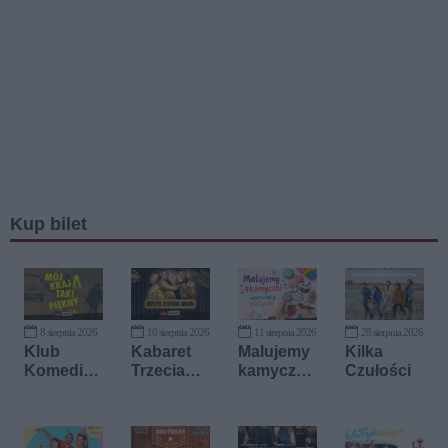
Kup bilet
8 sierpnia 2026
10 sierpnia 2026
11 sierpnia 2026
28 sierpnia 2026
Klub
Kabaret
Malujemy
Kilka
Komedio
Trzecia
kamyczki
Czułości
wy
Strona
-
Medalu
warsztaty
plastyczn
e