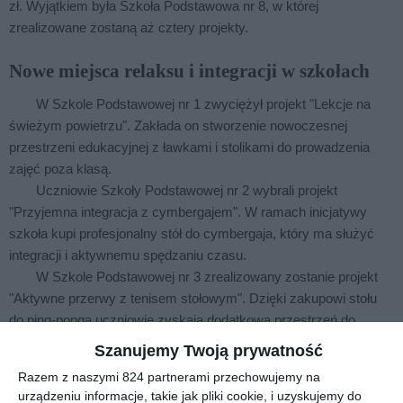
zł. Wyjątkiem była Szkoła Podstawowa nr 8, w której
zrealizowane zostaną aż cztery projekty.
Nowe miejsca relaksu i integracji w szkołach
W Szkole Podstawowej nr 1 zwyciężył projekt "Lekcje na
świeżym powietrzu". Zakłada on stworzenie nowoczesnej
przestrzeni edukacyjnej z ławkami i stolikami do prowadzenia
zajęć poza klasą.
Uczniowie Szkoły Podstawowej nr 2 wybrali projekt
"Przyjemna integracja z cymbergajem". W ramach inicjatywy
szkoła kupi profesjonalny stół do cymbergaja, który ma służyć
integracji i aktywnemu spędzaniu czasu.
W Szkole Podstawowej nr 3 zrealizowany zostanie projekt
"Aktywne przerwy z tenisem stołowym". Dzięki zakupowi stołu
do ping-ponga uczniowie zyskają dodatkową przestrzeń do
wspólnej aktywności.
Szanujemy Twoją prywatność
Razem z naszymi 824 partnerami przechowujemy na
urządzeniu informacje, takie jak pliki cookie, i uzyskujemy do