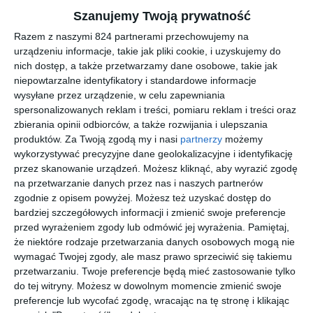
Dziadek Nils chce dla swoich bliskich po prostu wszystkiego, co
Szanujemy Twoją prywatność
najlepsze. Ale czy samo pragnienie, żeby było dobrze,
Razem z naszymi 824 partnerami przechowujemy na
wystarczy?
urządzeniu informacje, takie jak pliki cookie, i uzyskujemy do
W trakcie weekendu konfirmacji obserwujemy te cztery osoby i
nich dostęp, a także przetwarzamy dane osobowe, takie jak
rysy pojawiające się na mozolnie zbudowanych przez nich
niepowtarzalne identyfikatory i standardowe informacje
samych wizerunkach. Wcale nie jestem taka to ostra, bolesna,
wysyłane przez urządzenie, w celu zapewniania
momentami wstydliwa, czasem zabawna opowieść o lęku przed
spersonalizowanych reklam i treści, pomiaru reklam i treści oraz
zbierania opinii odbiorców, a także rozwijania i ulepszania
oceniającymi spojrzeniami innych, ale też o pragnieniu, by zostać
produktów.
Za Twoją zgodą my i nasi
partnerzy
możemy
dostrzeżonym. Jakie ryzyko podejmujemy, pozwalając sobie na
wykorzystywać precyzyjne dane geolokalizacyjne i identyfikację
bliskość?
przez skanowanie urządzeń. Możesz kliknąć, aby wyrazić zgodę
na przetwarzanie danych przez nas i naszych partnerów
zgodnie z opisem powyżej. Możesz też uzyskać dostęp do
Na sąsiedniej półce
bardziej szczegółowych informacji i zmienić swoje preferencje
przed wyrażeniem zgody lub odmówić jej wyrażenia.
Pamiętaj,
że niektóre rodzaje przetwarzania danych osobowych mogą nie
nowość
nowość
wymagać Twojej zgody, ale masz prawo sprzeciwić się takiemu
przetwarzaniu. Twoje preferencje będą mieć zastosowanie tylko
do tej witryny. Możesz w dowolnym momencie zmienić swoje
preferencje lub wycofać zgodę, wracając na tę stronę i klikając
[ audiobook, e-book
[ audiobook, e-book
[ książka, e-book ]
[ e-book ]
]
]