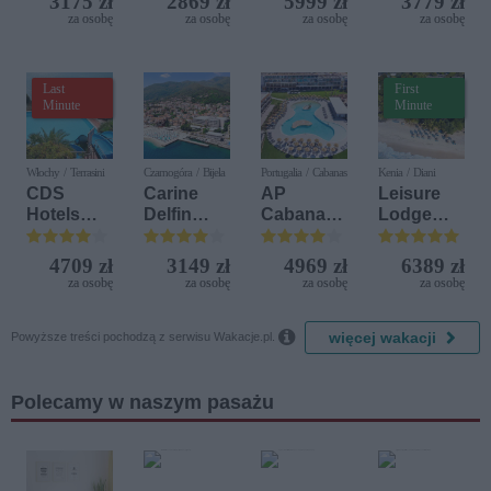
3175 zł
2869 zł
5999 zł
3779 zł
za osobę
za osobę
za osobę
za osobę
Last
First
Minute
Minute
Włochy / Terrasini
Czarnogóra / Bijela
Portugalia / Cabanas
Kenia / Diani
CDS
Carine
AP
Leisure
Hotels
Delfin
Cabanas
Lodge
Terrasini
Bijela (ex.
Beach &
Beach &
(ex. Citta
Iberostar
Nature
Golf
4709 zł
3149 zł
4969 zł
6389 zł
del Mare)
Bijela
Resort by
za osobę
za osobę
za osobę
za osobę
Delfin)
Diamonds

więcej wakacji
Powyższe treści pochodzą z serwisu Wakacje.pl.
Polecamy w naszym pasażu