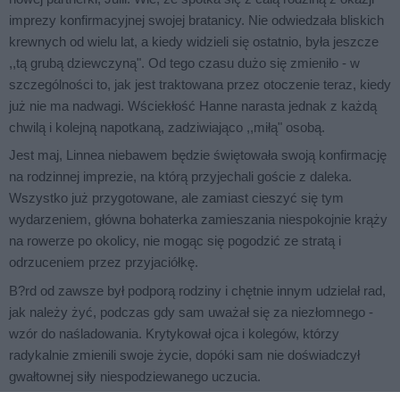
imprezy konfirmacyjnej swojej bratanicy. Nie odwiedzała bliskich
krewnych od wielu lat, a kiedy widzieli się ostatnio, była jeszcze
,,tą grubą dziewczyną". Od tego czasu dużo się zmieniło - w
szczególności to, jak jest traktowana przez otoczenie teraz, kiedy
już nie ma nadwagi. Wściekłość Hanne narasta jednak z każdą
chwilą i kolejną napotkaną, zadziwiająco ,,miłą" osobą.
Jest maj, Linnea niebawem będzie świętowała swoją konfirmację
na rodzinnej imprezie, na którą przyjechali goście z daleka.
Wszystko już przygotowane, ale zamiast cieszyć się tym
wydarzeniem, główna bohaterka zamieszania niespokojnie krąży
na rowerze po okolicy, nie mogąc się pogodzić ze stratą i
odrzuceniem przez przyjaciółkę.
B?rd od zawsze był podporą rodziny i chętnie innym udzielał rad,
jak należy żyć, podczas gdy sam uważał się za niezłomnego -
wzór do naśladowania. Krytykował ojca i kolegów, którzy
radykalnie zmienili swoje życie, dopóki sam nie doświadczył
gwałtownej siły niespodziewanego uczucia.