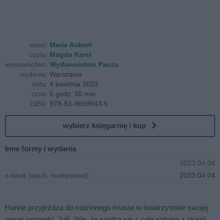
autor:
Marie Aubert
czyta:
Magda Karel
wydawnictwo:
Wydawnictwo Pauza
wydanie:
Warszawa
data:
4 kwietnia 2023
czas:
5 godz. 55 min
ISBN:
978-83-9669943-5
wybierz księgarnię i kup
Inne formy i wydania
2023.04.04
e-book (epub, mobipocket)
2023.04.04
Hanne przyjeżdża do rodzinnego miasta w towarzystwie swojej
nowej partnerki, Julii. Wie, że spotka się z całą rodziną z okazji