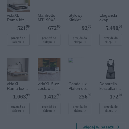
vidaXL
Manfrotto
Stylowy
Elegancki
Rama łóżka,
MT190X3,
Kinkiet
okap
czarna, 160
3-sekcyjny,
AMARILLO
przyścienny
99
00
70
00
521
672
92
5.490
x 200 cm,
aluminiowy,
23750
GLOBALO
,
,
,
,
lite drewno
bez głowicy
ANTYCZNE
Heweno
ZŁOTO
39.3
przejdź do
przejdź do
przejdź do
przejdź do
sklepu
sklepu
sklepu
sklepu
Matowe
Złoto
vidaXL
vidaXL 5-cz.
Candellux
Donarella
Rama łóżka
zestaw
Plafon do
koszulka i
bez
wypoczynko
salonu LED
stringi
99
99
99
20
1.063
1.412
256
172
materaca,
wy do
1-punktowy
,
,
,
,
biała,
ogrodu, z
SVEN złoty
140x200
poduszkami
98-66312
przejdź do
przejdź do
przejdź do
przejdź do
sklepu
sklepu
sklepu
sklepu
cm, lite
, biały
drewno
sosnowe
więcej w pasażu