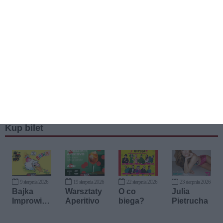
Kup bilet
9 sierpnia 2026
19 sierpnia 2026
22 sierpnia 2026
23 sierpnia 2026
Bajka
Warsztaty
O co
Julia
Improwizo
Aperitivo
biega?
Pietrucha
wana