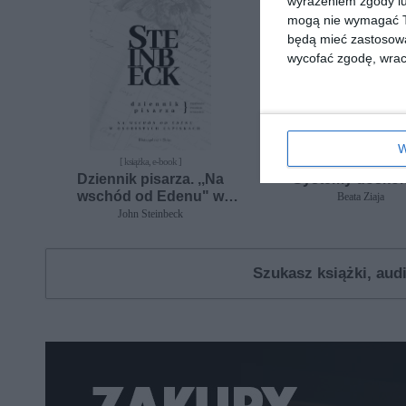
wyrażeniem zgody lu
mogą nie wymagać Tw
będą mieć zastosowa
wycofać zgodę, wraca
W
[ książka, e-book ]
[ e-book ]
Dziennik pisarza. ,,Na
Systemy doskon
wschód od Edenu" w
Beata Ziaja
osobistych zapiskach
John Steinbeck
Szukasz książki, au