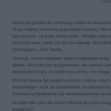
e-book
Hanne przyjeżdża do rodzinnego miasta w towarzystwie
okazji imprezy konfirmacyjnej swojej bratanicy. Nie od
była jeszcze ,,tą grubą dziewczyną". Od tego czasu d
otoczenie teraz, kiedy już nie ma nadwagi. Wściekło
zadziwiająco ,,miłą" osobą.
Jest maj, Linnea niebawem będzie świętowała swoją k
daleka. Wszystko już przygotowane, ale zamiast ci
niespokojnie krąży na rowerze po okolicy, nie mogąc 
B?rd od zawsze był podporą rodziny i chętnie innym 
niezłomnego - wzór do naśladowania. Krytykował ojca 
doświadczył gwałtownej siły niespodziewanego uczuc
Dziadek Nils chce dla swoich bliskich po prostu wszy
wystarczy?