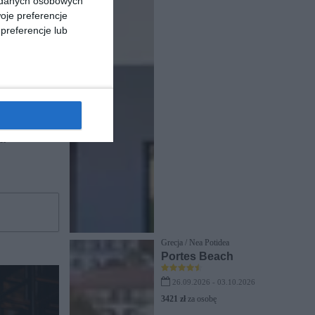
a danych osobowych
oje preferencje
preferencje lub
-book ]
a
Grecja / Nea Potidea
Portes Beach
26.09.2026 - 03.10.2026
3421 zł
za osobę