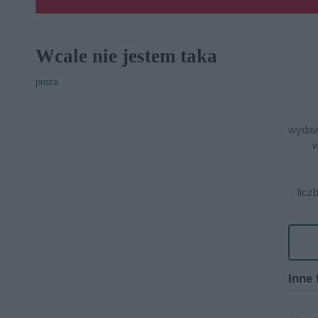
Wcale nie jestem taka
proza
wydaw
w
licz
Inne 