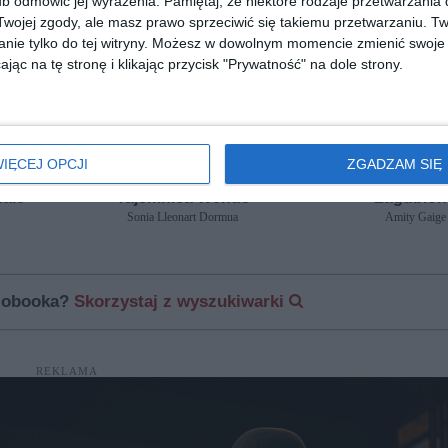
b odmówić jej wyrażenia.
Pamiętaj, że niektóre rodzaje przetwarzani
ojej zgody, ale masz prawo sprzeciwić się takiemu przetwarzaniu. Tw
nie tylko do tej witryny. Możesz w dowolnym momencie zmienić swoje 
jąc na tę stronę i klikając przycisk "Prywatność" na dole strony.
IĘCEJ OPCJI
ZGADZAM SIĘ
[ książka, audiobook, e-book ]
[ książka, audiobook, e
ałe
Tajemnica Wenus
Zagubion
Sonia Lleonart Dormua
Amity Gaige
diobooka?
Skorzystaj z wyszukiwarki
REKLAMA