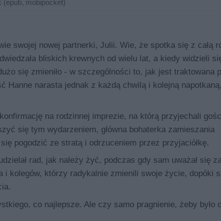
 (epub, mobipocket)
 swojej nowej partnerki, Julii. Wie, że spotka się z całą r
wiedzała bliskich krewnych od wielu lat, a kiedy widzieli się
użo się zmieniło - w szczególności to, jak jest traktowana 
ść Hanne narasta jednak z każdą chwilą i kolejną napotkaną
onfirmację na rodzinnej imprezie, na którą przyjechali gośc
eszyć się tym wydarzeniem, główna bohaterka zamieszania
się pogodzić ze stratą i odrzuceniem przez przyjaciółkę.
udzielał rad, jak należy żyć, podczas gdy sam uważał się z
i kolegów, którzy radykalnie zmienili swoje życie, dopóki 
ia.
stkiego, co najlepsze. Ale czy samo pragnienie, żeby było 