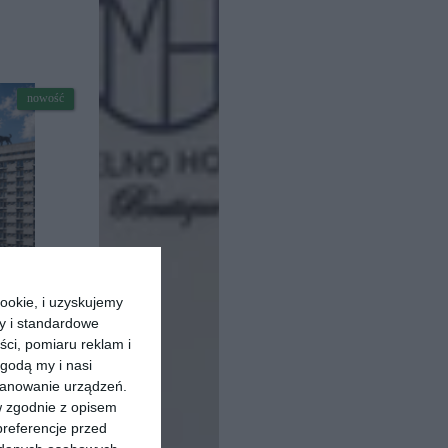
nowość
ookie, i uzyskujemy
ry i standardowe
r
ści, pomiaru reklam i
godą my i nasi
kanowanie urządzeń.
w zgodnie z opisem
nowość
preferencje przed