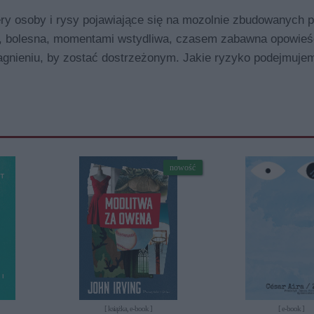
ry osoby i rysy pojawiające się na mozolnie zbudowanych p
a, bolesna, momentami wstydliwa, czasem zabawna opowieś
ragnieniu, by zostać dostrzeżonym. Jakie ryzyko podejmuje
nowość
[ książka, e-book ]
[ e-book ]