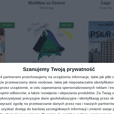
Modlitwa za Owena
Zając
John Irving
Cesar Aira
nowość
nowość
Szanujemy Twoją prywatność
[ książka, audiobook, e-book ]
[ e-book ]
 partnerami przechowujemy na urządzeniu informacje, takie jak pliki c
conym
Dzieci Świętej Małgorzaty
Psiur
kże przetwarzamy dane osobowe, takie jak niepowtarzalne identyfikato
Ante Tomić
Jacek Melchio
przez urządzenie, w celu zapewniania spersonalizowanych reklam i tre
 opinii odbiorców, a także rozwijania i ulepszania produktów.
Za Twoją z
orzystywać precyzyjne dane geolokalizacyjne i identyfikację przez s
 wyrazić zgodę na przetwarzanie danych przez nas i naszych partneró
nowość
nowość
uzyskać dostęp do bardziej szczegółowych informacji i zmienić swoje 