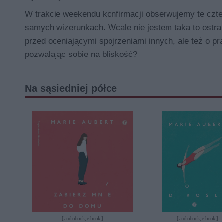
W trakcie weekendu konfirmacji obserwujemy te czte
samych wizerunkach. Wcale nie jestem taka to ostr
przed oceniającymi spojrzeniami innych, ale też o p
pozwalając sobie na bliskość?
Na sąsiedniej półce
[ audiobook, e-book ]
[ audiobook, e-book ]