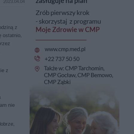
2023.04.04
odziną z
 ostatnio,
przez
,
ie z
a
sam nie
dobrze,