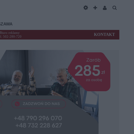
SZAWA
Biuro reklamy
KONTAKT
el. 502-280-720