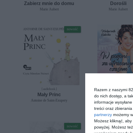
Zabierz mnie do domu
Dorośli
Marie Aubert
Marie Aubert
nowość
[ audiobook ]
[ e-book ]
Razem z naszymi 824
Mały Princ
W pogoni za utra
do nich dostęp, a ta
czasem
Antoine de Saint-Exupery
informacje wysyłane 
Małgorzata Kubicka
treści oraz zbierania
partnerzy
możemy wyk
Możesz kliknąć, aby
nowość
powyżej. Możesz też 