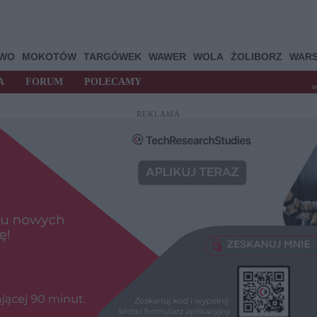
OWO
MOKOTÓW
TARGÓWEK
WAWER
WOLA
ŻOLIBORZ
WAR
A
FORUM
POLECAMY
t
REKLAMA