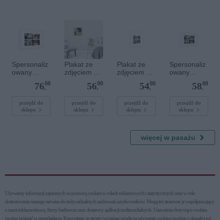
- 6 mm
serce
Spersonaliz
Plakat ze
Plakat ze
Spersonaliz
owany
zdjęciem 30
zdjęciem 20
owany
plakat - 60 x
x 30 cm
x 20 cm
plakat - 30 x
00
00
00
00
76
56
54
58
40 cm
20 cm
,
,
,
,
przejdź do
przejdź do
przejdź do
przejdź do
sklepu
sklepu
sklepu
sklepu
więcej w pasażu
Używamy informacji zapisanych za pomocą cookies w celach reklamowych i statystycznych oraz w celu
dostosowania naszego serwisu do indywidualnych zachowań użytkowni­ków. Mogą też stosować je współpracujący
z nami reklamodawcy, firmy badawcze oraz dostawcy aplikacji multimedialnych. Ustawienia dotyczące cookies
można zmienić w przeglądarce. Korzystając ze strony wyrażasz zgodę na używanie cookies zgodnie z aktualnymi