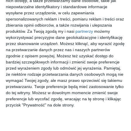
nich dostęp, a także przetwarzamy dane osobowe, takie jak
i
dużo
gia wody
Anna Jadowska
niepowtarzalne identyfikatory i standardowe informacje
czytać
Agnieszka
Ryszard
Lidia
wysyłane przez urządzenie, w celu zapewniania
Głębicka
Koziołek
Yuknavitch
spersonalizowanych reklam i treści, pomiaru reklam i treści oraz
zbierania opinii odbiorców, a także rozwijania i ulepszania
produktów.
Za Twoją zgodą my i nasi
partnerzy
możemy
wykorzystywać precyzyjne dane geolokalizacyjne i identyfikację
przez skanowanie urządzeń. Możesz kliknąć, aby wyrazić zgodę
na przetwarzanie danych przez nas i naszych partnerów
[ książka, audiobook,
[ książka, audiobook,
[ książka, audiobook,
[ książka, audiobook,
zgodnie z opisem powyżej. Możesz też uzyskać dostęp do
e-book ]
e-book ]
e-book ]
e-book ]
Król
Trylogia
Monolok
Sny o
bardziej szczegółowych informacji i zmienić swoje preferencje
Warmii i
kopenhas
pociągac
Paweł Sołtys
przed wyrażeniem zgody lub odmówić jej wyrażenia.
Pamiętaj,
Saturna
ka
h
Joanna
Tove Ditlevsen
Denis Johnson
że niektóre rodzaje przetwarzania danych osobowych mogą nie
Wilengowska
wymagać Twojej zgody, ale masz prawo sprzeciwić się takiemu
przetwarzaniu. Twoje preferencje będą mieć zastosowanie tylko
do tej witryny. Możesz w dowolnym momencie zmienić swoje
preferencje lub wycofać zgodę, wracając na tę stronę i klikając
przycisk "Prywatność" na dole strony.
[ książka, audiobook,
[ książka, audiobook,
[ książka, e-book ]
[ książka, e-book ]
e-book ]
e-book ]
Bezmatek
Lata
Zmartwyc
Arabeski
hwstanki
Mira Marcinów
Annie Ernaux
Serhij Żadan