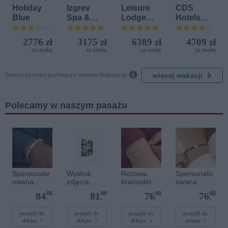
Kamen
Holiday
Izgrev
Leisure
CDS
Blue
Spa &
Lodge
Hotels
Aquapark
Beach &
Terrasini
Golf
(ex. Citta
2776 zł
3175 zł
6389 zł
4709 zł
Resort by
del Mare)
za osobę
za osobę
za osobę
za osobę
Diamonds

więcej wakacji
Powyższe treści pochodzą z serwisu Wakacje.pl.
Polecamy w naszym pasażu
Spersonaliz
Wydruk
Różowa
Spersonaliz
owana
zdjęcia
bransoletka
owana
bransoletka
plakatu - 50
sznurkowa
bransoletka
00
00
00
00
84
81
76
76
z
x 70 cm
dla dzieci -
sznurkowa -
,
,
,
,
kamieniami
Spersonaliz
Niebieska -
szlachetnym
owana -
Srebrne
przejdź do
przejdź do
przejdź do
przejdź do
sklepu
sklepu
sklepu
sklepu
i - Szary - M
Srebrne
serce