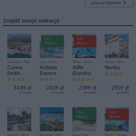
więcej biletów
Świąteczn
a
Bańkolan
Znajdź swoje wakacje
dia
First
Last
Minute
Minute
Czarnogóra / Bijela
Cypr / Paphos
Albania / Durres
Albania / Durres
Carine
Kefalos
AMH
Marika
Delfin
Damon
(Durrës)
Bijela (ex.
Iberostar
3149 zł
2859 zł
2399 zł
2959 zł
Bijela
za osobę
za osobę
za osobę
za osobę
Delfin)
First
Last
Minute
Minute
Rumunia / Olimp
Macedonia / Elen
Kenia / Diani
Włochy / Terrasini