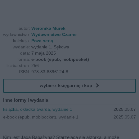
autor:
Weronika Murek
wydawnictwo:
Wydawnictwo Czarne
kolekcja:
Poza serią
wydanie:
wydanie 1, Sękowa
data:
7 maja 2025
forma:
e-book (epub, mobipocket)
liczba stron:
256
ISBN:
978-83-8396124-8
wybierz księgarnię i kup
Inne formy i wydania
książka, okładka twarda, wydanie 1
2025.05.07
e-book (epub, mobipocket), wydanie 1
2025.05.07
Kim jest Jaga Babażyna? Starzejącą się aktorką, a może