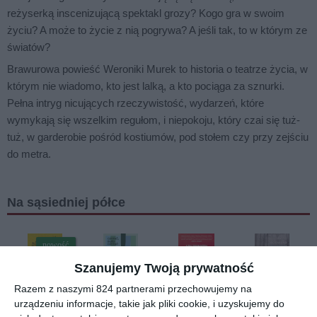
reżyserką inscenizującą spektakl grozy? Kogo gra w swoim
życiu? A może to życie z nią pogrywa? A jeśli tak, to w którym ze
światów?
Brawurowa powieść Weroniki Murek to historia o teatrze życia, w
którym nie wiadomo, kto jest lalką, a kto pociąga za sznurki.
Pełna intryg nicujących rzeczywistość, wydarzeń, które
wymykają się wszelkim regułom, i niepokoju, który czai się tuż-
tuż, w garderobie pośród kostiumów, pod stołem czy przy zejściu
do metra.
Na sąsiedniej półce
nowość
Szanujemy Twoją prywatność
Razem z naszymi 824 partnerami przechowujemy na
[ książka, e-book ]
[ książka, e-book ]
[ książka, e-book ]
[ książka, e-book ]
urządzeniu informacje, takie jak pliki cookie, i uzyskujemy do
Śląszczyk
Czytać,
Chronolo
Dadzieja