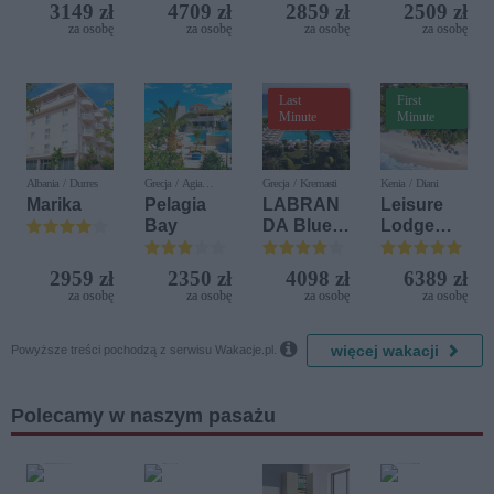
Iberostar
(ex. Citta
3149 zł
4709 zł
2859 zł
2509 zł
Bijela
del Mare)
za osobę
za osobę
za osobę
za osobę
Delfin)
Last
First
Minute
Minute
Albania / Durres
Grecja / Agia
Grecja / Kremasti
Kenia / Diani
Pelagia
Marika
Pelagia
LABRAN
Leisure
Bay
DA Blue
Lodge
Bay
Beach &
Resort
Golf
2959 zł
2350 zł
4098 zł
6389 zł
Resort by
za osobę
za osobę
za osobę
za osobę
Diamonds

więcej wakacji
Powyższe treści pochodzą z serwisu Wakacje.pl.
Polecamy w naszym pasażu