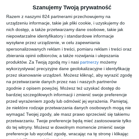
TCHOROSTY I INNE WY-TCHNIENIA
Szanujemy Twoją prywatność
Siedem długich opowiadań i nowel (pierwotnie publikowanych od
Razem z naszymi 824 partnerami przechowujemy na
1996 do 2001 w czasopismach SF/F), które składają się na tę
urządzeniu informacje, takie jak pliki cookie, i uzyskujemy do
ambitną kolekcję utworów brytyjskiego autora Iana R MacLeoda.
nich dostęp, a także przetwarzamy dane osobowe, takie jak
W tytułowej noweli, dziewczyna imieniem Dżalila wychowuje się
niepowtarzalne identyfikatory i standardowe informacje
na Habarze, planecie zaludnionej niemal wyłącznie przez kobiety.
wysyłane przez urządzenie, w celu zapewniania
Bohaterka osadzonej w czasach drugiej wojny światowej fatalnej
spersonalizowanych reklam i treści, pomiaru reklam i treści oraz
laluni nosi swoje przezwisko, ponieważ piloci, którzy z nią tańczą,
zbierania opinii odbiorców, a także rozwijania i ulepszania
produktów.
Za Twoją zgodą my i nasi
partnerzy
możemy
giną na polu walki. Walt Williams, złoty chłopiec brytyjskich sił
wykorzystywać precyzyjne dane geolokalizacyjne i identyfikację
powietrznych, uosobienie szczęścia, odnajduje ją z powodów
przez skanowanie urządzeń. Możesz kliknąć, aby wyrazić zgodę
zarazem prostych i złożonych, a fatalna lalunia dowiaduje się,
na przetwarzanie danych przez nas i naszych partnerów
czy naprawdę powoduje śmierć żołnierzy, czy po prostu
zgodnie z opisem powyżej. Możesz też uzyskać dostęp do
przyciąga tych, którzy stracili nadzieję. W większości tekstów z
bardziej szczegółowych informacji i zmienić swoje preferencje
tego zbioru, wyraźnie zarysowany bohater staje przed pewnego
przed wyrażeniem zgody lub odmówić jej wyrażenia.
Pamiętaj,
rodzaju wyzwaniem bądź zadaniem, przechodzi przez moment
że niektóre rodzaje przetwarzania danych osobowych mogą nie
wymagać Twojej zgody, ale masz prawo sprzeciwić się takiemu
straty bądź doznaje traumy, a doświadczenia te pozwalają mu się
przetwarzaniu. Twoje preferencje będą mieć zastosowanie tylko
rozwinąć. MacLeod z wielką wrażliwością rozpoznaje kondycję
do tej witryny. Możesz w dowolnym momencie zmienić swoje
ludzką.
preferencje lub wycofać zgodę, wracając na tę stronę i klikając