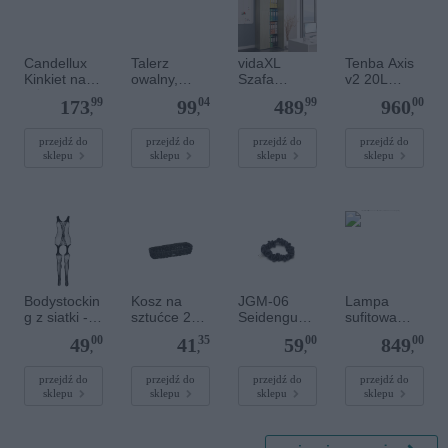
Candellux
Talerz
vidaXL
Tenba Axis
Kinkiet nad
owalny,
Szafa
v2 20L
łóżko
36x27 cm,
biurowa,
Road
99
04
99
00
173
99
489
960
SPIEGA 21-
Shale
dąb sonoma
Warrior
,
,
,
,
09470
60x32x190
kamuflaż/
cm, materiał
czarny
przejdź do
przejdź do
przejdź do
przejdź do
sklepu
sklepu
sklepu
sklepu
drewnopoch
odny
Bodystockin
Kosz na
JGM-06
Lampa
g z siatki -
sztućce 28
Seidengum
sufitowa
BS072
cm - Czarny
mi für Haar
wisząca
00
35
00
00
49
41
59
849
(020169191
Scrunchie
LOFT
,
,
,
,
01)
schlanker
6xE27
Graphit
czarny/beżo
przejdź do
przejdź do
przejdź do
przejdź do
sklepu
sklepu
sklepu
sklepu
wy
CHICAGO
3999 TK
Lighting