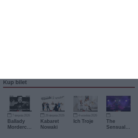
Kup bilet
7 sierpnia 2026
26 sierpnia 2026
4 września 2026
17 września 2026
Ballady
Kabaret
Ich Troje
The
Mordercó
Nowaki
Sensual
w - Nick
World -