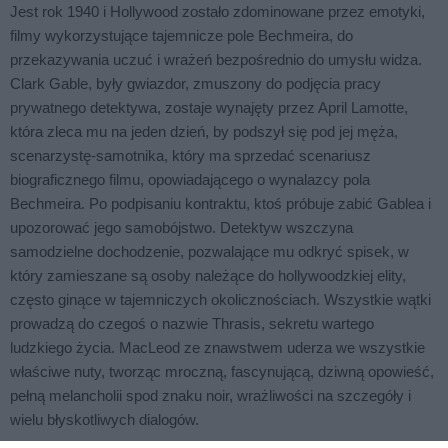
Jest rok 1940 i Hollywood zostało zdominowane przez emotyki,
filmy wykorzystujące tajemnicze pole Bechmeira, do
przekazywania uczuć i wrażeń bezpośrednio do umysłu widza.
Clark Gable, były gwiazdor, zmuszony do podjęcia pracy
prywatnego detektywa, zostaje wynajęty przez April Lamotte,
która zleca mu na jeden dzień, by podszył się pod jej męża,
scenarzystę-samotnika, który ma sprzedać scenariusz
biograficznego filmu, opowiadającego o wynalazcy pola
Bechmeira. Po podpisaniu kontraktu, ktoś próbuje zabić Gablea i
upozorować jego samobójstwo. Detektyw wszczyna
samodzielne dochodzenie, pozwalające mu odkryć spisek, w
który zamieszane są osoby należące do hollywoodzkiej elity,
często ginące w tajemniczych okolicznościach. Wszystkie wątki
prowadzą do czegoś o nazwie Thrasis, sekretu wartego
ludzkiego życia. MacLeod ze znawstwem uderza we wszystkie
właściwe nuty, tworząc mroczną, fascynującą, dziwną opowieść,
pełną melancholii spod znaku noir, wrażliwości na szczegóły i
wielu błyskotliwych dialogów.