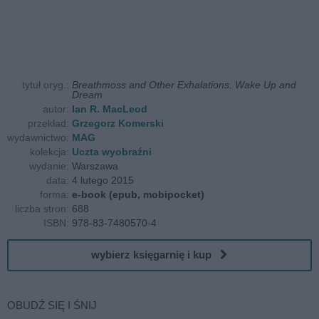
tytuł oryg.:
Breathmoss and Other Exhalations. Wake Up and
Dream
autor:
Ian R. MacLeod
przekład:
Grzegorz Komerski
wydawnictwo:
MAG
kolekcja:
Uczta wyobraźni
wydanie:
Warszawa
data:
4 lutego 2015
forma:
e-book (epub, mobipocket)
liczba stron:
688
ISBN:
978-83-7480570-4
wybierz księgarnię i kup
OBUDŹ SIĘ I ŚNIJ