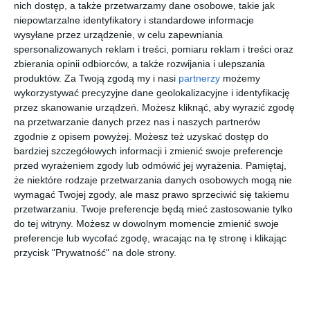
nich dostęp, a także przetwarzamy dane osobowe, takie jak
niepowtarzalne identyfikatory i standardowe informacje
wysyłane przez urządzenie, w celu zapewniania
spersonalizowanych reklam i treści, pomiaru reklam i treści oraz
zbierania opinii odbiorców, a także rozwijania i ulepszania
[ książka, audiobook,
[ książka ]
[ książka, audiobook,
[ książka, audiobook,
produktów.
Za Twoją zgodą my i nasi
partnerzy
możemy
e-book ]
e-book ]
e-book ]
Czarowni
Super-
Księżnicz
Srebrne
wykorzystywać precyzyjne dane geolokalizacyjne i identyfikację
ca
Charlie i
ka z lodu
skrzydła
upiorne
przez skanowanie urządzeń. Możesz kliknąć, aby wyrazić zgodę
Camilla
Camilla
Camilla
Camilla
Lackberg
Lackberg
Lackberg
Lackberg
zarazki
na przetwarzanie danych przez nas i naszych partnerów
zgodnie z opisem powyżej. Możesz też uzyskać dostęp do
bardziej szczegółowych informacji i zmienić swoje preferencje
przed wyrażeniem zgody lub odmówić jej wyrażenia.
Pamiętaj,
że niektóre rodzaje przetwarzania danych osobowych mogą nie
wymagać Twojej zgody, ale masz prawo sprzeciwić się takiemu
przetwarzaniu. Twoje preferencje będą mieć zastosowanie tylko
[ książka, audiobook,
[ książka, e-book ]
[ książka, audiobook,
[ książka, audiobook,
do tej witryny. Możesz w dowolnym momencie zmienić swoje
e-book ]
e-book ]
e-book ]
Złota
Morderst
Marzenia
Pogromca
preferencje lub wycofać zgodę, wracając na tę stronę i klikając
klatka
wa i woń
z brązu
lwów
przycisk "Prywatność" na dole strony.
migdałów
Camilla
Camilla
Camilla
Camilla
Lackberg
Lackberg
Lackberg
Lackberg
Szukasz książki, audiobooka?
Skorzystaj z wyszukiwarki