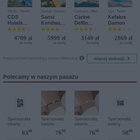
Włochy / Terrasini
Tanzania / Kendwa
Czarnogóra / Bijela
Cypr / Paphos
CDS
Sansi
Carine
Kefalos
Hotels
Kendwa
Delfin
Damon
Terrasini
Beach
Bijela (ex.
(ex. Citta
Resort
Iberostar
4709 zł
5999 zł
3149 zł
2869 zł
del Mare)
Bijela
za osobę
za osobę
za osobę
za osobę
Delfin)

więcej wakacji
Powyższe treści pochodzą z serwisu Wakacje.pl.
Polecamy w naszym pasażu
Spersonaliz
Spersonaliz
Spersonaliz
Spersonaliz
owany
owana
owana
owany
plakat - 30 x
bransoletka
bransoletka
plakat - 30 x
00
00
00
00
63
76
76
58
40 cm
sznurkowa -
sznurkowa -
20 cm
,
,
,
,
Niebieska -
Różowa -