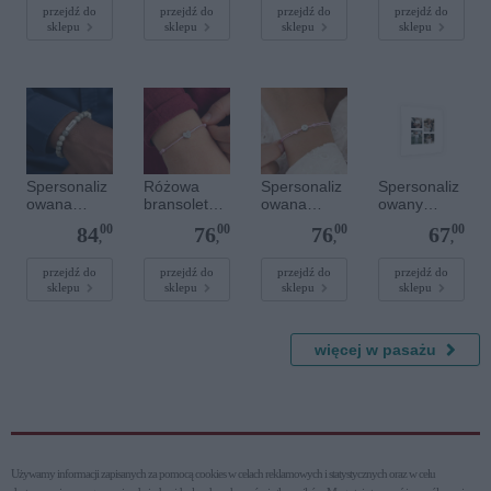
Srebrne
Złote kółko
przejdź do
przejdź do
przejdź do
przejdź do
sklepu
sklepu
sklepu
sklepu
serce
Spersonaliz
Różowa
Spersonaliz
Spersonaliz
owana
bransoletka
owana
owany
bransoletka
sznurkowa
bransoletka
plakat - 40 x
00
00
00
00
84
76
76
67
z
dla dzieci -
sznurkowa -
40 cm
,
,
,
,
kamieniami
Spersonaliz
Różowa -
szlachetnym
owana -
Srebrne
przejdź do
przejdź do
przejdź do
przejdź do
sklepu
sklepu
sklepu
sklepu
i - Szary - M
Srebrne
kółko
- 6 mm
serce
więcej w pasażu
Używamy informacji zapisanych za pomocą cookies w celach reklamowych i statystycznych oraz w celu