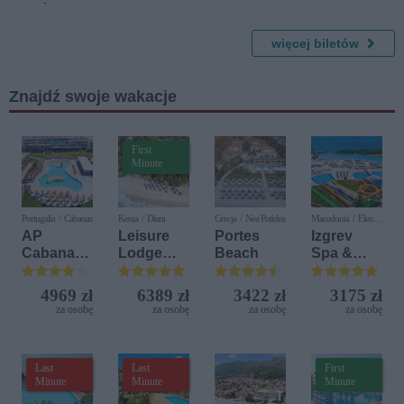
goście
Teatr
Humorem
TeTaTeT
więcej biletów
Znajdź swoje wakacje
First
Minute
Portugalia / Cabanas
Kenia / Diani
Grecja / Nea Potidea
Macedonia / Elen
Kamen
AP
Leisure
Portes
Izgrev
Cabanas
Lodge
Beach
Spa &
Beach &
Beach &
Aquapark
Nature
Golf
4969 zł
6389 zł
3422 zł
3175 zł
Resort by
za osobę
za osobę
za osobę
za osobę
Diamonds
Last
Last
First
Minute
Minute
Minute