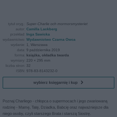
tytuł oryg.:
Super-Charlie och mormorsmysteriet
autor:
Camilla Lackberg
przekład:
Inga Sawicka
wydawnictwo:
Wydawnictwo Czarna Owca
wydanie:
1, Warszawa
data:
9 października 2019
forma:
książka, okładka twarda
wymiary:
220 × 295 mm
liczba stron:
32
ISBN:
978-83-8143232-0
wybierz księgarnię i kup
Poznaj Charliego - chłopca o supermocach i jego zwariowaną
rodzinę - Mamę, Tatę, Dziadka, Babcię oraz najważniejsze dla
niego osoby, czyli starszego Brata i starszą Siostrę.