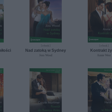
[ e-book ]
[ e-book ]
iłości
Nad zatoką w Sydney
Kontrakt ży
Joss Wood
Annie West