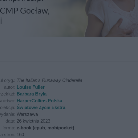
uł oryg.:
The Italian's Runaway Cinderella
autor:
Louise Fuller
rzekład:
Barbara Bryła
nictwo:
HarperCollins Polska
olekcja:
Światowe Życie Ekstra
ydanie:
Warszawa
data:
26 kwietnia 2023
forma:
e-book (epub, mobipocket)
ba stron:
160