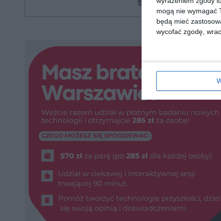
wyrażeniem zgody lu
Szukasz książki, au
mogą nie wymagać Tw
będą mieć zastosowa
wycofać zgodę, wraca
W