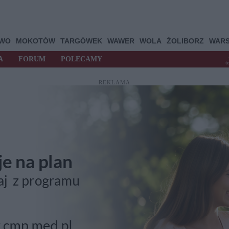
OWO
MOKOTÓW
TARGÓWEK
WAWER
WOLA
ŻOLIBORZ
WAR
A
FORUM
POLECAMY
t
REKLAMA