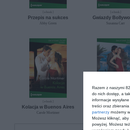
[ e-book ]
[ e-book ]
Przepis na sukces
Gwiazdy Bollyw
Abby Green
Susanna Carr
Razem z naszymi 824
do nich dostęp, a ta
informacje wysyłane 
[ e-book ]
[ e-book ]
treści oraz zbierania
Kolacja w Buenos Aires
Na wybrzeżu Ama
partnerzy
możemy wyk
Carole Mortimer
Melanie Milburne
Możesz kliknąć, aby
powyżej. Możesz też 