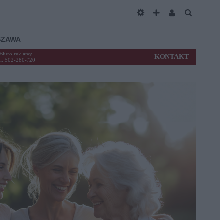
SZAWA
Biuro reklamy
KONTAKT
el. 502-280-720