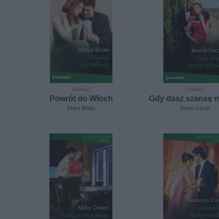
[ e-book ]
[ e-book ]
Powrót do Włoch
Gdy dasz szansę m
Maya Blake
Jennie Lucas