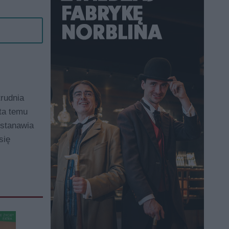
rudnia
ata temu
ostanawia
się