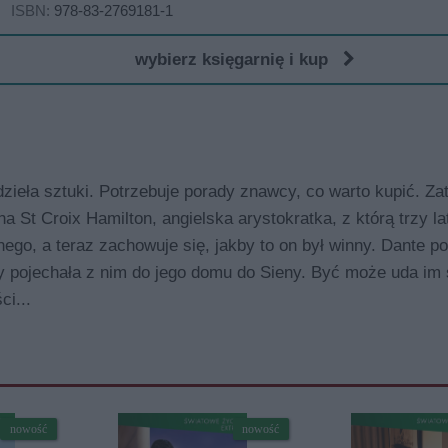
ISBN:
978-83-2769181-1
wybierz księgarnię i kup
ieła sztuki. Potrzebuje porady znawcy, co warto kupić. Zat
ha St Croix Hamilton, angielska arystokratka, z którą trzy l
nnego, a teraz zachowuje się, jakby to on był winny. Dante p
 by pojechała z nim do jego domu do Sieny. Być może uda im 
i...
nowość
nowość