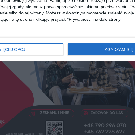
b odmówić jej wyrażenia.
Pamiętaj, że niektóre rodzaje przetwarzani
diobooka?
Skorzystaj z wyszukiwarki
ojej zgody, ale masz prawo sprzeciwić się takiemu przetwarzaniu. Tw
nie tylko do tej witryny. Możesz w dowolnym momencie zmienić swoje 
jąc na tę stronę i klikając przycisk "Prywatność" na dole strony.
REKLAMA
IĘCEJ OPCJI
ZGADZAM SIĘ