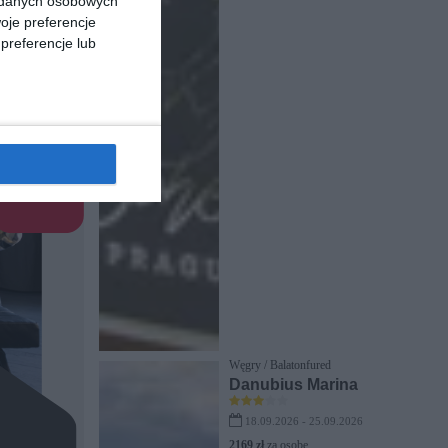
a danych osobowych
oje preferencje
preferencje lub
Węgry / Balatonfured
Danubius Marina
18.09.2026 - 25.09.2026
2169 zł
za osobę