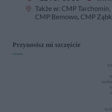
Przynosisz mi szczęście
romans
tyt
p
wydaw
k
w
licz