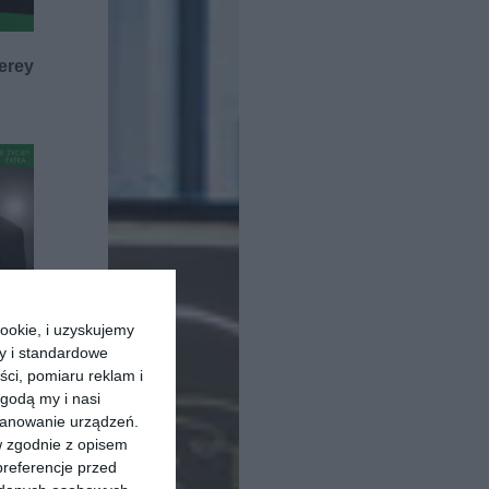
erey
ookie, i uzyskujemy
ry i standardowe
ści, pomiaru reklam i
godą my i nasi
ondynie
kanowanie urządzeń.
rd
w zgodnie z opisem
preferencje przed