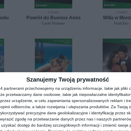
[ e-book ]
[ e-book ]
oodu
Powrót do Buenos Aires
Willa w Mont
Carole Mortimer
Heidi Rice
Szanujemy Twoją prywatność
 partnerami przechowujemy na urządzeniu informacje, takie jak pliki c
kże przetwarzamy dane osobowe, takie jak niepowtarzalne identyfikato
przez urządzenie, w celu zapewniania spersonalizowanych reklam i tre
[ e-book ]
[ e-book ]
 opinii odbiorców, a także rozwijania i ulepszania produktów.
Za Twoją z
lfi
Wakacje na Hawajach
Spotkanie w L
orzystywać precyzyjne dane geolokalizacyjne i identyfikację przez s
Julia James
Jacqueline Bai
 wyrazić zgodę na przetwarzanie danych przez nas i naszych partneró
uzyskać dostęp do bardziej szczegółowych informacji i zmienić swoje 