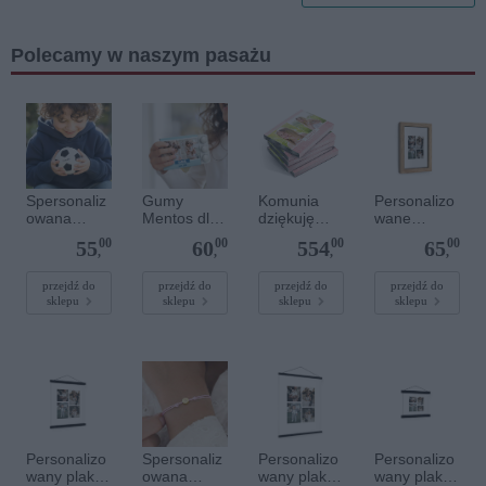
Polecamy w naszym pasażu
Spersonaliz
Gumy
Komunia
Personalizo
owana
Mentos dla
dziękuję
wane
miękka piłka
gości
prezenty -
zdjęcie w
00
00
00
00
55
60
554
65
- O 10cm
komunijnych
Mentos
drewnianej
,
,
,
,
guma do
ramce 10 x
żucia
15 cm
przejdź do
przejdź do
przejdź do
przejdź do
sklepu
sklepu
sklepu
sklepu
Personalizo
Spersonaliz
Personalizo
Personalizo
wany plakat
owana
wany plakat
wany plakat