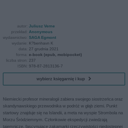
autor:
Juliusz Verne
przekład:
Anonymous
wydawnictwo:
SAGA Egmont
wydanie:
K?benhavn K
data:
27 grudnia 2021
forma:
e-book (epub, mobipocket)
liczba stron:
237
ISBN:
978-87-2813136-7
wybierz księgarnię i kup
Niemiecki profesor mineralogii zabiera swojego siostrzeńca oraz
skandynawskiego przewodnika w podróż w głąb ziemi. Punkt
startowy znajduje się na Islandii, a meta na wyspie Strombola na
Morzu Śródziemnym. Członkowie ekspedycji zwiedzają
tajemnicze, fascynujące zakamarki rzeczywistości niedostępnej