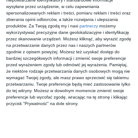
wysyłane przez urządzenie, w celu zapewniania
spersonalizowanych reklam i treści, pomiaru reklam i treści oraz
[ e-book ]
[ e-book ]
[ e-book ]
[ książka ]
zbierania opinii odbiorców, a także rozwijania i ulepszania
Tajemnicz
Zielony
Duża
Tajemnicz
a wyspa
Promień
trylogia.
a wyspa.
produktów.
Za Twoją zgodą my i nasi
partnerzy
możemy
MultiBook
Tom 2
Juliusz Verne
Juliusz Verne
Juliusz Verne
Juliusz Verne
wykorzystywać precyzyjne dane geolokalizacyjne i identyfikację
przez skanowanie urządzeń. Możesz kliknąć, aby wyrazić zgodę
na przetwarzanie danych przez nas i naszych partnerów
zgodnie z opisem powyżej. Możesz też uzyskać dostęp do
bardziej szczegółowych informacji i zmienić swoje preferencje
przed wyrażeniem zgody lub odmówić jej wyrażenia.
Pamiętaj,
że niektóre rodzaje przetwarzania danych osobowych mogą nie
[ książka ]
[ książka ]
[ e-book ]
[ książka, e-book ]
wymagać Twojej zgody, ale masz prawo sprzeciwić się takiemu
Tajemnicz
20 000
20 000 mil
20 000 mil
przetwarzaniu. Twoje preferencje będą mieć zastosowanie tylko
a wyspa.
tysięcy
podmorsk
podmorsk
do tej witryny. Możesz w dowolnym momencie zmienić swoje
Tom 1
mil
iej
iej
Juliusz Verne
Juliusz Verne
Juliusz Verne
Juliusz Verne
preferencje lub wycofać zgodę, wracając na tę stronę i klikając
podmorsk
żeglugi.
żeglugi.
przycisk "Prywatność" na dole strony.
iej
Tom 2
Tom 1
żeglugi.
Szukasz książki, audiobooka?
Skorzystaj z wyszukiwarki
Tom 2
REKLAMA