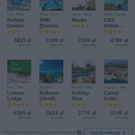
Cypr / Paphos
Albania / Durres
Albania / Durres
Włochy / Terrasini
Kefalos
AMH
Marika
CDS
Damon
(Durrës)
Hotels
Terrasini
(ex. Citta
2859 zł
2399 zł
2959 zł
4709 zł
del Mare)
za osobę
za osobę
za osobę
za osobę
First
Minute
Kenia / Diani
Macedonia /
Rumunia / Olimp
Czarnogóra / Bijela
Ochryda
Leisure
Bellevue
Holiday
Carine
Lodge
(Ohrid)
Blue
Delfin
Beach &
Bijela (ex.
Golf
Iberostar
6389 zł
2624 zł
2776 zł
3149 zł
Resort by
Bijela
za osobę
za osobę
za osobę
za osobę
Diamonds
Delfin)

więcej wakacji
Powyższe treści pochodzą z serwisu Wakacje.pl.