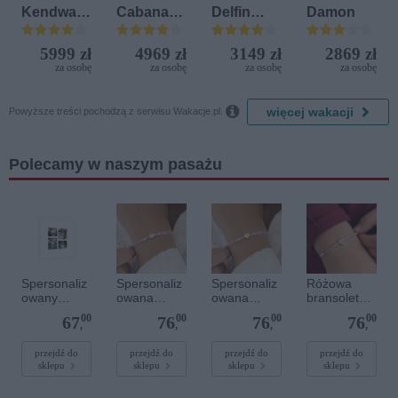
Kendwa
Cabanas
Delfin
Damon
Beach
Beach &
Bijela (ex.
Resort
Nature
Iberostar
5999 zł
4969 zł
3149 zł
2869 zł
Bijela
za osobę
za osobę
za osobę
za osobę
Delfin)

więcej wakacji
Powyższe treści pochodzą z serwisu Wakacje.pl.
Polecamy w naszym pasażu
Spersonaliz
Spersonaliz
Spersonaliz
Różowa
owany
owana
owana
bransoletka
plakat - 40 x
bransoletka
bransoletka
sznurkowa
00
00
00
00
67
76
76
76
40 cm
sznurkowa -
sznurkowa -
dla dzieci -
,
,
,
,
Różowa -
Różowa -
Spersonaliz
Srebrne
Złote kółko
owana -
przejdź do
przejdź do
przejdź do
przejdź do
sklepu
sklepu
sklepu
sklepu
kółko
Srebrne
serce