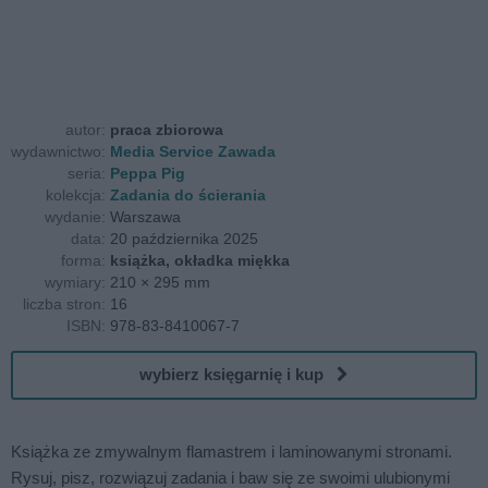
autor:
praca zbiorowa
wydawnictwo:
Media Service Zawada
seria:
Peppa Pig
kolekcja:
Zadania do ścierania
wydanie:
Warszawa
data:
20 października 2025
forma:
książka, okładka miękka
wymiary:
210 × 295 mm
liczba stron:
16
ISBN:
978-83-8410067-7
wybierz księgarnię i kup
Książka ze zmywalnym flamastrem i laminowanymi stronami.
Rysuj, pisz, rozwiązuj zadania i baw się ze swoimi ulubionymi