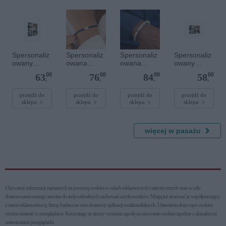
Spersonaliz
Spersonaliz
Spersonaliz
Spersonaliz
owany
owana
owana
owany
plakat - 30 x
bransoletka
bransoletka
plakat - 30 x
00
00
00
00
63
76
84
58
40 cm
sznurkowa -
z
20 cm
,
,
,
,
Niebieska -
kamieniami
Srebrne
szlachetnym
przejdź do
przejdź do
przejdź do
przejdź do
sklepu
sklepu
sklepu
sklepu
serce
i - Szary - M
- 6 mm
więcej w pasażu
Używamy informacji zapisanych za pomocą cookies w celach reklamowych i statystycznych oraz w celu
dostosowania naszego serwisu do indywidualnych zachowań użytkowni­ków. Mogą też stosować je współpracujący
z nami reklamodawcy, firmy badawcze oraz dostawcy aplikacji multimedialnych. Ustawienia dotyczące cookies
można zmienić w przeglądarce. Korzystając ze strony wyrażasz zgodę na używanie cookies zgodnie z aktualnymi
ustawieniami przeglądarki.