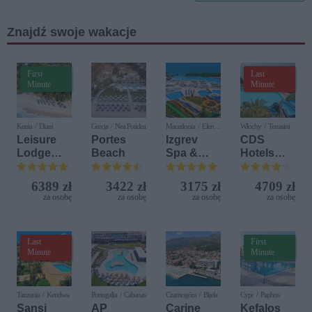
Znajdź swoje wakacje
First
Last
Minute
Minute
Kenia / Diani
Grecja / Nea Potidea
Macedonia / Elen
Włochy / Terrasini
Kamen
Leisure
Portes
Izgrev
CDS
Lodge
Beach
Spa &
Hotels
Beach &
Aquapark
Terrasini
Golf
(ex. Citta
6389 zł
3422 zł
3175 zł
4709 zł
Resort by
del Mare)
za osobę
za osobę
za osobę
za osobę
Diamonds
Last
First
Minute
Minute
Tanzania / Kendwa
Portugalia / Cabanas
Czarnogóra / Bijela
Cypr / Paphos
Sansi
AP
Carine
Kefalos