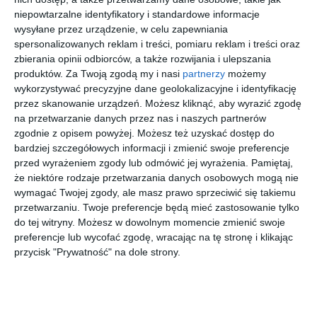
tatuś
dziadek
!
niepowtarzalne identyfikatory i standardowe informacje
są
wysyłane przez urządzenie, w celu zapewniania
najlepsi!
spersonalizowanych reklam i treści, pomiaru reklam i treści oraz
[ książka ]
[ książka ]
[ książka ]
[ książka ]
zbierania opinii odbiorców, a także rozwijania i ulepszania
Peppa
Peppa
Peppa
Peppa
Pig.
Pig.
Pig.
Pig. Baw
produktów.
Za Twoją zgodą my i nasi
partnerzy
możemy
Kraina
Wielkie
Zabawa z
się! 500
praca zbiorowa
praca zbiorowa
praca zbiorowa
praca zbiorowa
wykorzystywać precyzyjne dane geolokalizacyjne i identyfikację
opowieści
wodne
kolorami.
naklejek.
przez skanowanie urządzeń. Możesz kliknąć, aby wyrazić zgodę
. Zimowe
malowani
Spotkania
Peppa
na przetwarzanie danych przez nas i naszych partnerów
przygody
e. Z wizytą
z
chce
zgodnie z opisem powyżej. Możesz też uzyskać dostęp do
u Peppy
przyjaciół
pomagać
bardziej szczegółowych informacji i zmienić swoje preferencje
mi
przed wyrażeniem zgody lub odmówić jej wyrażenia.
Pamiętaj,
że niektóre rodzaje przetwarzania danych osobowych mogą nie
[ książka ]
[ książka ]
[ książka ]
[ książka ]
wymagać Twojej zgody, ale masz prawo sprzeciwić się takiemu
Peppa
Peppa
Peppa
Peppa
przetwarzaniu. Twoje preferencje będą mieć zastosowanie tylko
Pig. Dodaj
Pig.
Pig.
Pig.
do tej witryny. Możesz w dowolnym momencie zmienić swoje
kolorów z
Zdrapuj,
Wodne
Słodkich
praca zbiorowa
praca zbiorowa
praca zbiorowa
praca zbiorowa
preferencje lub wycofać zgodę, wracając na tę stronę i klikając
naklejkam
koloruj,
zabawy. W
snów!
przycisk "Prywatność" na dole strony.
i.
naklejaj.
domu i na
Wieczór z
Magiczne
Rodzinka
podwórku
Peppą
Szukasz książki, audiobooka?
Skorzystaj z wyszukiwarki
chwile
jest
super!