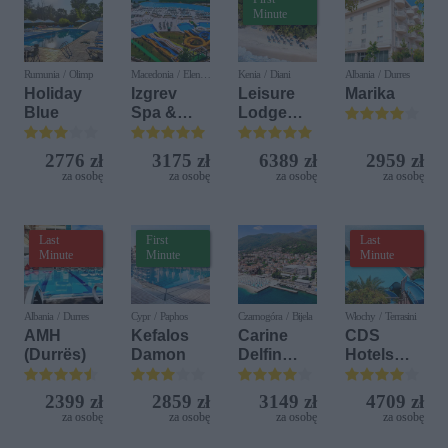
Minute
Rumunia / Olimp
Macedonia / Elen
Kenia / Diani
Albania / Durres
Kamen
Holiday
Izgrev
Leisure
Marika
Blue
Spa &
Lodge
Aquapark
Beach &
Golf
2776 zł
3175 zł
6389 zł
2959 zł
Resort by
za osobę
za osobę
za osobę
za osobę
Diamonds
Last
First
Last
Minute
Minute
Minute
Albania / Durres
Cypr / Paphos
Czarnogóra / Bijela
Włochy / Terrasini
AMH
Kefalos
Carine
CDS
(Durrës)
Damon
Delfin
Hotels
Bijela (ex.
Terrasini
Iberostar
(ex. Citta
2399 zł
2859 zł
3149 zł
4709 zł
Bijela
del Mare)
za osobę
za osobę
za osobę
za osobę
Delfin)