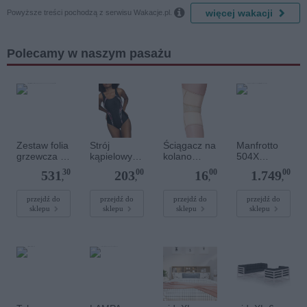

więcej wakacji
Powyższe treści pochodzą z serwisu Wakacje.pl.
Polecamy w naszym pasażu
Zestaw folia
Strój
Ściągacz na
Manfrotto
grzewcza z
kąpielowy
kolano
504X
termoregula
skj Atlantic
KO1883
(MVH504XA
30
00
00
00
531
203
16
1.749
torem
sport 34A1
beżowy -
H) z płaską
,
,
,
,
H6WIFI-
32 czarny
HMS
bazą 75 mm
140W 50cm
Pro Video
przejdź do
przejdź do
przejdź do
przejdź do
sklepu
sklepu
sklepu
sklepu
1,5m2
TF305.140.
H6WIFI.15
/zestaw/