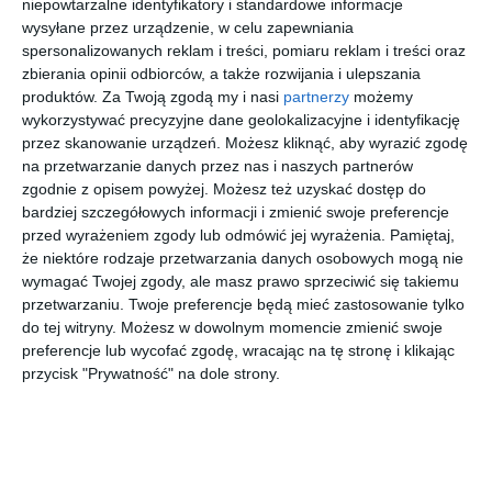
niepowtarzalne identyfikatory i standardowe informacje
tatuś
dziadek
!
wysyłane przez urządzenie, w celu zapewniania
są
spersonalizowanych reklam i treści, pomiaru reklam i treści oraz
najlepsi!
[ książka ]
[ książka ]
[ książka ]
[ książka ]
zbierania opinii odbiorców, a także rozwijania i ulepszania
Peppa
Peppa
Peppa
Peppa
produktów.
Za Twoją zgodą my i nasi
partnerzy
możemy
Pig.
Pig.
Pig.
Pig. Baw
wykorzystywać precyzyjne dane geolokalizacyjne i identyfikację
Kraina
Zadania
Wielkie
się! 500
praca zbiorowa
praca zbiorowa
praca zbiorowa
praca zbiorowa
przez skanowanie urządzeń. Możesz kliknąć, aby wyrazić zgodę
opowieści
do
wodne
naklejek.
na przetwarzanie danych przez nas i naszych partnerów
. Zimowe
ścierania.
malowani
Peppa
zgodnie z opisem powyżej. Możesz też uzyskać dostęp do
przygody
Dzieciaki
e. Z wizytą
chce
bardziej szczegółowych informacji i zmienić swoje preferencje
rządzą!
u Peppy
pomagać
przed wyrażeniem zgody lub odmówić jej wyrażenia.
Pamiętaj,
że niektóre rodzaje przetwarzania danych osobowych mogą nie
wymagać Twojej zgody, ale masz prawo sprzeciwić się takiemu
[ książka ]
[ książka ]
[ książka ]
[ książka ]
przetwarzaniu. Twoje preferencje będą mieć zastosowanie tylko
Peppa
Peppa
Peppa
Peppa
do tej witryny. Możesz w dowolnym momencie zmienić swoje
Pig. Dodaj
Pig.
Pig.
Pig.
preferencje lub wycofać zgodę, wracając na tę stronę i klikając
kolorów z
Zdrapuj,
Wodne
Słodkich
praca zbiorowa
praca zbiorowa
praca zbiorowa
praca zbiorowa
naklejkam
koloruj,
zabawy. W
snów!
przycisk "Prywatność" na dole strony.
i.
naklejaj.
domu i na
Wieczór z
Magiczne
Rodzinka
podwórku
Peppą
Szukasz książki, audiobooka?
Skorzystaj z wyszukiwarki
chwile
jest
super!