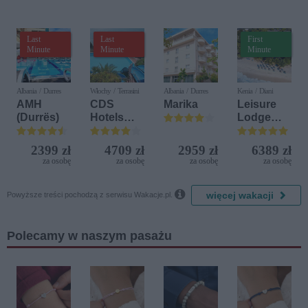
Delfin)
Last
Last
First
Minute
Minute
Minute
Albania / Durres
Włochy / Terrasini
Albania / Durres
Kenia / Diani
AMH
CDS
Marika
Leisure
(Durrës)
Hotels
Lodge
Terrasini
Beach &
(ex. Citta
Golf
2399 zł
4709 zł
2959 zł
6389 zł
del Mare)
Resort by
za osobę
za osobę
za osobę
za osobę
Diamonds

więcej wakacji
Powyższe treści pochodzą z serwisu Wakacje.pl.
Polecamy w naszym pasażu