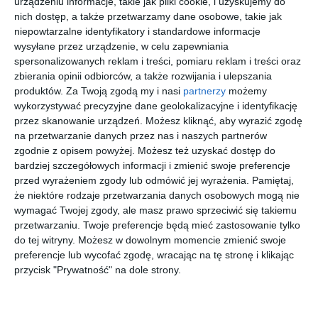
urządzeniu informacje, takie jak pliki cookie, i uzyskujemy do
nich dostęp, a także przetwarzamy dane osobowe, takie jak
niepowtarzalne identyfikatory i standardowe informacje
wysyłane przez urządzenie, w celu zapewniania
spersonalizowanych reklam i treści, pomiaru reklam i treści oraz
zbierania opinii odbiorców, a także rozwijania i ulepszania
[ książka ]
[ książka ]
[ książka ]
[ książka ]
produktów.
Za Twoją zgodą my i nasi
partnerzy
możemy
Biała
Ancymon
Po prostu
Baltazar
wykorzystywać precyzyjne dane geolokalizacyjne i identyfikację
kartka Elki
ek na
tata
wraca do
przez skanowanie urządzeń. Możesz kliknąć, aby wyrazić zgodę
Żelki
tropie
domu
Ewa Chotomska
Liliana
Renata
Katarzyna
na przetwarzanie danych przez nas i naszych partnerów
Bardijewska
Piątkowska
Wasilkowska
szczęścia
zgodnie z opisem powyżej. Możesz też uzyskać dostęp do
bardziej szczegółowych informacji i zmienić swoje preferencje
przed wyrażeniem zgody lub odmówić jej wyrażenia.
Pamiętaj,
że niektóre rodzaje przetwarzania danych osobowych mogą nie
wymagać Twojej zgody, ale masz prawo sprzeciwić się takiemu
przetwarzaniu. Twoje preferencje będą mieć zastosowanie tylko
[ książka, e-book ]
[ książka, e-book ]
[ książka, e-book ]
[ książka ]
do tej witryny. Możesz w dowolnym momencie zmienić swoje
Niezłe
Dzień
Sklep z
Czarodzie
preferencje lub wycofać zgodę, wracając na tę stronę i klikając
ziółko
czekolady
babciami
jski
przycisk "Prywatność" na dole strony.
pierścień,
Barbara
Anna
Dominika Gałka
Joanna Jurgała-
Kosmowska
Onichimowska
Jureczka
czyli
sposób