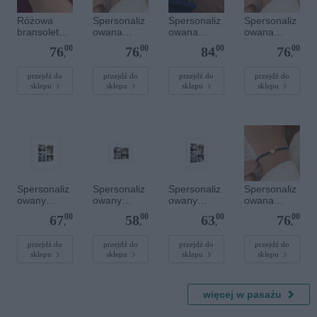
Różowa
Spersonaliz
Spersonaliz
Spersonaliz
bransoletka
owana
owana
owana
sznurkowa
bransoletka
bransoletka
bransoletka
00
00
00
00
76
76
84
76
dla dzieci -
sznurkowa -
z
sznurkowa -
,
,
,
,
Spersonaliz
Różowa -
kamieniami
Niebieska -
owana -
Złote kółko
szlachetnym
Srebrne
przejdź do
przejdź do
przejdź do
przejdź do
sklepu
sklepu
sklepu
sklepu
Srebrne
i - Szary - M
serce
serce
- 6 mm
Spersonaliz
Spersonaliz
Spersonaliz
Spersonaliz
owany
owany
owany
owana
plakat - 40 x
plakat - 30 x
plakat - 30 x
bransoletka
00
00
00
00
67
58
63
76
40 cm
20 cm
40 cm
sznurkowa -
,
,
,
,
Niebieska -
Złote serce
przejdź do
przejdź do
przejdź do
przejdź do
sklepu
sklepu
sklepu
sklepu
więcej w pasażu