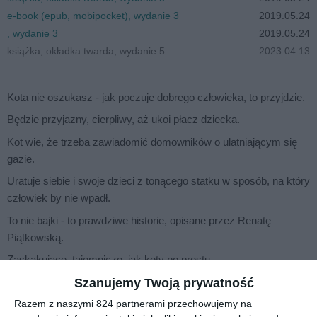
e-book (epub, mobipocket), wydanie 3
2019.05.24
, wydanie 3
2019.05.24
książka, okładka twarda, wydanie 5
2023.04.13
Kota nie oszukasz - jak poczuje dobrego człowieka, to przyjdzie.
Będzie przyjazny, cierpliwy, aż ukoi płacz dziecka.
Kot wie, że trzeba zawiadomić domowników o ulatniającym się
gazie.
Uratuje siebie i swoje dzieci z tonącego statku w sposób, na który
człowiek by nie wpadł.
To nie bajki - to prawdziwe historie, opisane przez Renatę
Piątkowską.
Zaskakujące, tajemnicze, jak koty po prostu.
Szanujemy Twoją prywatność
Razem z naszymi 824 partnerami przechowujemy na
Na sąsiedniej półce