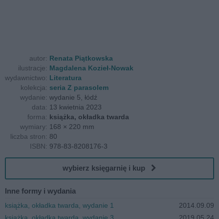
autor:
Renata Piątkowska
ilustracje:
Magdalena Kozieł-Nowak
wydawnictwo:
Literatura
kolekcja:
seria Z parasolem
wydanie:
wydanie 5, łódź
data:
13 kwietnia 2023
forma:
książka, okładka twarda
wymiary:
168 × 220 mm
liczba stron:
80
ISBN:
978-83-8208176-3
wybierz księgarnię i kup
Inne formy i wydania
książka, okładka twarda, wydanie 1
2014.09.09
książka, okładka twarda, wydanie 3
2019.05.24