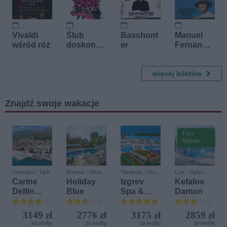
26 września 2026
27 września 2026
10 października 2026
11 października 2026
Vivaldi
Ślub
Basshunt
Manuel
wśród róż
doskonał
er
Fernande
y: I że Cię
z
nie
opuszczę
więcej biletów
aż do
śmiechu
Znajdź swoje wakacje
First
Minute
Czarnogóra / Bijela
Rumunia / Olimp
Macedonia / Elen
Cypr / Paphos
Kamen
Carine
Holiday
Izgrev
Kefalos
Delfin
Blue
Spa &
Damon
Bijela (ex.
Aquapark
Iberostar
3149 zł
2776 zł
3175 zł
2859 zł
Bijela
za osobę
za osobę
za osobę
za osobę