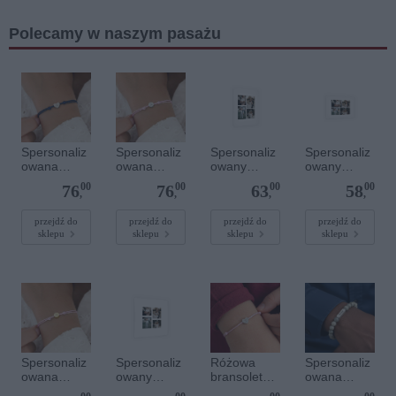
Polecamy w naszym pasażu
Spersonaliz
Spersonaliz
Spersonaliz
Spersonaliz
owana
owana
owany
owany
bransoletka
bransoletka
plakat - 30 x
plakat - 30 x
00
00
00
00
76
76
63
58
sznurkowa -
sznurkowa -
40 cm
20 cm
,
,
,
,
Niebieska -
Różowa -
Srebrne
Srebrne
przejdź do
przejdź do
przejdź do
przejdź do
sklepu
sklepu
sklepu
sklepu
serce
kółko
Spersonaliz
Spersonaliz
Różowa
Spersonaliz
owana
owany
bransoletka
owana
bransoletka
plakat - 40 x
sznurkowa
bransoletka