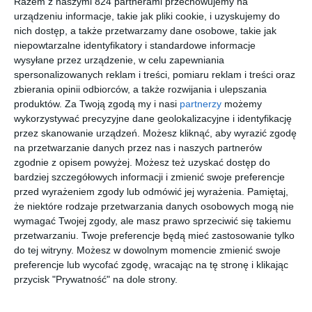
Razem z naszymi 824 partnerami przechowujemy na
urządzeniu informacje, takie jak pliki cookie, i uzyskujemy do
[ książka, e-book ]
[ książka ]
[ książka, audiobook
[ książka ]
nich dostęp, a także przetwarzamy dane osobowe, takie jak
]
Kolor
Atrament
Atrament
Atrament
niepowtarzalne identyfikatory i standardowe informacje
zemsty
owa
owe serce
owa krew
wysyłane przez urządzenie, w celu zapewniania
śmierć
Cornelia Funke
Cornelia Funke
Cornelia Funke
Cornelia Funke
spersonalizowanych reklam i treści, pomiaru reklam i treści oraz
zbierania opinii odbiorców, a także rozwijania i ulepszania
produktów.
Za Twoją zgodą my i nasi
partnerzy
możemy
nowość
nowość
wykorzystywać precyzyjne dane geolokalizacyjne i identyfikację
przez skanowanie urządzeń. Możesz kliknąć, aby wyrazić zgodę
na przetwarzanie danych przez nas i naszych partnerów
[ e-book ]
[ e-book ]
[ książka, audiobook,
[ książka ]
zgodnie z opisem powyżej. Możesz też uzyskać dostęp do
e-book ]
Kraina
Kraina
Lukrecja
Kostek i
bardziej szczegółowych informacji i zmienić swoje preferencje
smoków.
smoków
Gucio.
Anne Goscinny
przed wyrażeniem zgody lub odmówić jej wyrażenia.
Pamiętaj,
Pióro
Ostatnia
Cornelia Funke
Cornelia Funke
Kuczewska-
że niektóre rodzaje przetwarzania danych osobowych mogą nie
Łopińska
gryfa
perła
Patrycja
wymagać Twojej zgody, ale masz prawo sprzeciwić się takiemu
przetwarzaniu. Twoje preferencje będą mieć zastosowanie tylko
do tej witryny. Możesz w dowolnym momencie zmienić swoje
preferencje lub wycofać zgodę, wracając na tę stronę i klikając
nowość
nowość
nowość
nowość
przycisk "Prywatność" na dole strony.