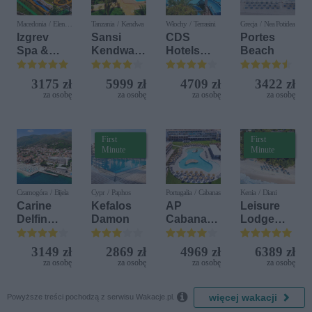
Macedonia / Elen
Tanzania / Kendwa
Włochy / Terrasini
Grecja / Nea Potidea
Kamen
Izgrev
Sansi
CDS
Portes
Spa &
Kendwa
Hotels
Beach
Aquapark
Beach
Terrasini
Resort
(ex. Citta
3175 zł
5999 zł
4709 zł
3422 zł
del Mare)
za osobę
za osobę
za osobę
za osobę
First
First
Minute
Minute
Czarnogóra / Bijela
Cypr / Paphos
Portugalia / Cabanas
Kenia / Diani
Carine
Kefalos
AP
Leisure
Delfin
Damon
Cabanas
Lodge
Bijela (ex.
Beach &
Beach &
Iberostar
Nature
Golf
3149 zł
2869 zł
4969 zł
6389 zł
Bijela
Resort by
za osobę
za osobę
za osobę
za osobę
Delfin)
Diamonds

więcej wakacji
Powyższe treści pochodzą z serwisu Wakacje.pl.