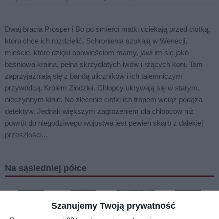
Dwaj bracia Prosper i Bo po śmierci matki uciekają przed ciotką,
która chce ich rozdzielić. Schronienia szukają w Wenecji,
mieście, które dzięki opowieściom mamy, jawi im się jako
baśniowa kraina, pełna skrzydlatych lwów i rżących koni. Tam
zaprzyjaźniają się z bandą uliczników i ich tajemniczym
przywódcą, Królem Złodziei. Chłopcy ukrywają się w starym,
nieczynnym kinie. Na zlecenie ciotki ich tropem wciąż podąża
detektyw. Jednak większym zagrożeniem dla chłopców niż
powrót do niegodziwego wujostwa jest pewien skarb z dalekiej
przeszłości...
Na sąsiedniej półce
Szanujemy Twoją prywatność