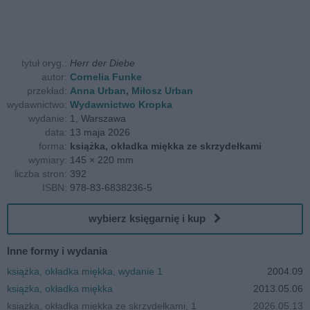
tytuł oryg.:
Herr der Diebe
autor:
Cornelia Funke
przekład:
Anna Urban
,
Miłosz Urban
wydawnictwo:
Wydawnictwo Kropka
wydanie:
1, Warszawa
data:
13 maja 2026
forma:
książka, okładka miękka ze skrzydełkami
wymiary:
145 × 220 mm
liczba stron:
392
ISBN:
978-83-6838236-5
wybierz księgarnię i kup
Inne formy i wydania
książka, okładka miękka, wydanie 1
2004.09
książka, okładka miękka
2013.05.06
książka, okładka miękka ze skrzydełkami, 1
2026.05.13