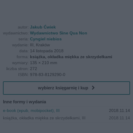
autor:
Jakub Ćwiek
wydawnictwo:
Wydawnictwo Sine Qua Non
seria:
Cyngiel niebios
wydanie:
III, Kraków
data:
14 listopada 2018
forma:
książka, okładka miękka ze skrzydełkami
wymiary:
135 × 210 mm
liczba stron:
272
ISBN:
978-83-8129290-0
wybierz księgarnię i kup
Inne formy i wydania
e-book (epub, mobipocket), III
2018.11.14
książka, okładka miękka ze skrzydełkami, III
2018.11.14