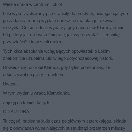
Wielka draka w centrum Tokio!
Loki wykorzystywany przez anioły do prostych, nieangażujących
go zadań za marną wypłatę nareszcie ma okazję rozwinąć
skrzydła. Co się jednak wydarzy, gdy naprzeciw Kłamcy stanie
bóg, który jak nikt wcześniej wie, jak wykorzystać... technikę
przyszłości? I to w skali makro!
Tych kilka absolutnie wciągających opowiastek o Lokim
znakomicie uzupełnia luki w jego dotychczasowej historii.
Dowiedz się, co robił Kłamca, gdy byłeś przekonany, że
odpoczywał na plaży z drinkiem.
Uwaga!
W tym wydaniu wraca Kłamcianka.
Zajrzyj na koniec książki.
OD AUTORA:
Ta część, napisana jakiś czas po głównym czteroksięgu, składa
się z opowiadań wypełniających pustą dotąd przestrzeń między