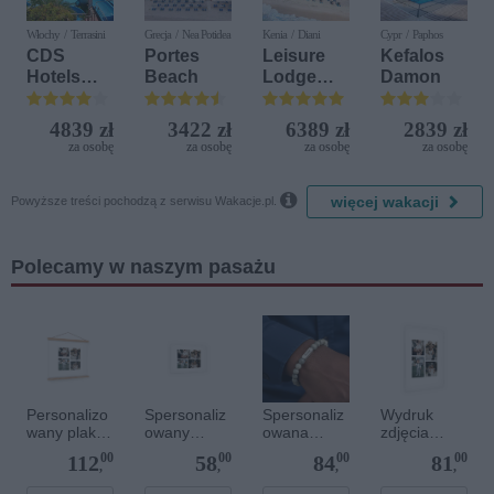
Włochy / Terrasini
Grecja / Nea Potidea
Kenia / Diani
Cypr / Paphos
CDS
Portes
Leisure
Kefalos
Hotels
Beach
Lodge
Damon
Terrasini
Beach &
(ex. Citta
Golf
4839 zł
3422 zł
6389 zł
2839 zł
del Mare)
Resort by
za osobę
za osobę
za osobę
za osobę
Diamonds

więcej wakacji
Powyższe treści pochodzą z serwisu Wakacje.pl.
Polecamy w naszym pasażu
Personalizo
Spersonaliz
Spersonaliz
Wydruk
wany plakat
owany
owana
zdjęcia
z
plakat - 30 x
bransoletka
plakatu - 50
00
00
00
00
112
58
84
81
drewnianym
20 cm
z
x 70 cm
,
,
,
,
magnetyczn
kamieniami