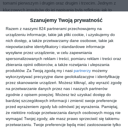
tomami pierwszym i drugim oraz drugim i trzecim. Jednym z
kluczowych impulsów do jej napisania była refleksja: jak to
możliwe, że w najbardziej filmowym polskim cyklu książkowym
Szanujemy Twoją prywatność
(a takim wszak w założeniu jest Kłamca) nie pojawiło się dotąd
Razem z naszymi 824 partnerami przechowujemy na
ani jedno wyraźne nawiązanie do wielkich potworów
urządzeniu informacje, takie jak pliki cookie, i uzyskujemy do
demolujących metropolię?
nich dostęp, a także przetwarzamy dane osobowe, takie jak
Tytułowa Machinomachia powstała właśnie z tej jednej myśli -
niepowtarzalne identyfikatory i standardowe informacje
wysyłane przez urządzenie, w celu zapewniania
cykl nie może się domknąć, póki nie oddam hołdu King Kongowi,
spersonalizowanych reklam i treści, pomiaru reklam i treści oraz
Godzilli czy wielkim maszynom lub mechom jak Robot Jox czy
zbierania opinii odbiorców, a także rozwijania i ulepszania
Optimus Prime. Zatem oto jest! Salut dla Was, wielkie potwory!
produktów.
Za Twoją zgodą my i nasi
partnerzy
możemy
"W waszych dłoniach znajduje się książka, która jest
wykorzystywać precyzyjne dane geolokalizacyjne i identyfikację
empirycznym dowodem na to, że lepsze istnieje i wcale nie musi
przez skanowanie urządzeń. Możesz kliknąć, aby wyrazić zgodę
na przetwarzanie danych przez nas i naszych partnerów
być wrogiem dobrego.
zgodnie z opisem powyżej. Możesz też uzyskać dostęp do
Nareszcie powraca ON. Kłamca. Loki. Nordyckie bóstwo.
bardziej szczegółowych informacji i zmienić swoje preferencje
Cyngiel Niebios. Niby już dobrze znany ale... jakiś taki...
przed wyrażeniem zgody lub odmówić jej wyrażenia.
Pamiętaj,
BARDZIEJ!
że niektóre rodzaje przetwarzania danych osobowych mogą nie
wymagać Twojej zgody, ale masz prawo sprzeciwić się takiemu
Jeszcze przebieglejszy.
przetwarzaniu. Twoje preferencje będą mieć zastosowanie tylko