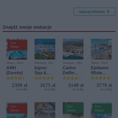
Krzysztof
ka
a
Krawczyk
Johanna
Straussa
więcej biletów
II
Znajdź swoje wakacje
Last
Minute
Albania / Durres
Macedonia / Elen
Czarnogóra / Bijela
Albania / Durres
Kamen
AMH
Izgrev
Carine
Epidamn
(Durrës)
Spa &
Delfin
White
Aquapark
Bijela (ex.
Sensation
Iberostar
2399 zł
3175 zł
3149 zł
3779 zł
Bijela
za osobę
za osobę
za osobę
za osobę
Delfin)
Last
First
First
Minute
Minute
Minute