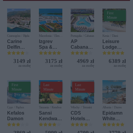
First
Minute
Czarnogóra / Bijela
Macedonia / Elen
Portugalia / Cabanas
Kenia / Diani
Kamen
Carine
Izgrev
AP
Leisure
Delfin
Spa &
Cabanas
Lodge
Bijela (ex.
Aquapark
Beach &
Beach &
Iberostar
Nature
Golf
3149 zł
3175 zł
4969 zł
6389 zł
Bijela
Resort by
za osobę
za osobę
za osobę
za osobę
Delfin)
Diamonds
First
Last
Last
Minute
Minute
Minute
Cypr / Paphos
Tanzania / Kendwa
Włochy / Terrasini
Albania / Durres
Kefalos
Sansi
CDS
Epidamn
Damon
Kendwa
Hotels
White
Beach
Terrasini
Sensation
Resort
(ex. Citta
2869 zł
5999 zł
4709 zł
3779 zł