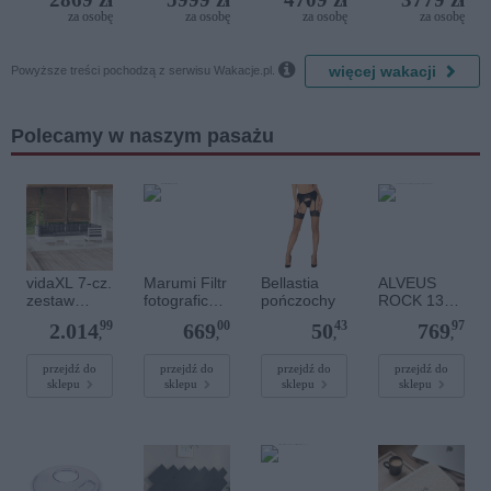
del Mare)
za osobę
za osobę
za osobę
za osobę

więcej wakacji
Powyższe treści pochodzą z serwisu Wakacje.pl.
Polecamy w naszym pasażu
vidaXL 7-cz.
Marumi Filtr
Bellastia
ALVEUS
zestaw
fotograficzn
pończochy
ROCK 130
wypoczynko
y GND4
zlewozmyw
99
00
43
97
2.014
669
50
769
wy do
Hard
ak
,
,
,
,
ogrodu,
granitowy
poduszki,
twilight
przejdź do
przejdź do
przejdź do
przejdź do
sklepu
sklepu
sklepu
sklepu
biała sosna
4203005