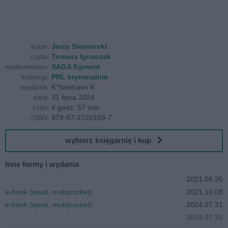
autor:
Jerzy Siewierski
czyta:
Tomasz Ignaczak
wydawnictwo:
SAGA Egmont
kolekcja:
PRL kryminalnie
wydanie:
K?benhavn K
data:
31 lipca 2024
czas:
4 godz. 57 min
ISBN:
978-87-2720159-7
wybierz księgarnię i kup
Inne formy i wydania
2021.08.26
e-book (epub, mobipocket)
2021.10.08
e-book (epub, mobipocket)
2024.07.31
2024.07.31