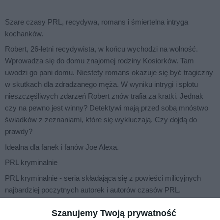
Szare czasy PRL, recydywa, romans i śmiertelna intryga
kochanków.
Robert, 26-letni recydywista, w końcu wychodzi na wolność.
Wprowadza się do domu znajomej rodziny Kosiorków. Tam
uwodzi go pani domu. Niestety romans okazuje się być tragiczny
w skutkach dla zdradzanego męża. W wyniku intrygi i splotu
nieszczęśliwych zdarzeń Robert znów trafia za kratki. Jednak
czy na pewno jest winny? Detektywi mają przed sobą mnóstwo
świadków z zeznaniami, które się wykluczają. Czy dojdą do
prawdy?
Idealna dla fanek i fanów Joe Alexa.
PRL kryminalnie
PRL kryminalnie - seria składająca się z powieści milicyjnych
najbardziej poczytnych autorek i autorów czasów PRL.
Jerzy Siewierski (1932-2000) - polski pisarz i scenarzysta
Szanujemy Twoją prywatność
filmowy. Zasłynął z powieści kryminalnych toczących się w