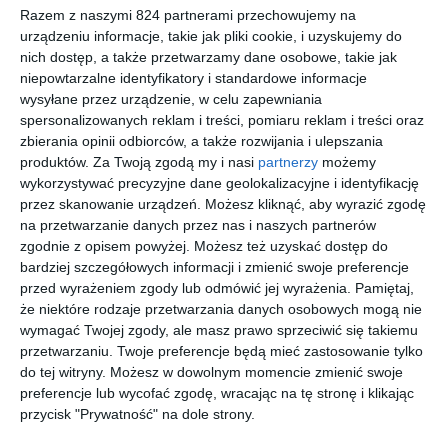
Razem z naszymi 824 partnerami przechowujemy na
czasach PRL.
urządzeniu informacje, takie jak pliki cookie, i uzyskujemy do
nich dostęp, a także przetwarzamy dane osobowe, takie jak
niepowtarzalne identyfikatory i standardowe informacje
Na sąsiedniej półce
wysyłane przez urządzenie, w celu zapewniania
spersonalizowanych reklam i treści, pomiaru reklam i treści oraz
zbierania opinii odbiorców, a także rozwijania i ulepszania
produktów.
Za Twoją zgodą my i nasi
partnerzy
możemy
wykorzystywać precyzyjne dane geolokalizacyjne i identyfikację
przez skanowanie urządzeń. Możesz kliknąć, aby wyrazić zgodę
[ audiobook, e-book
[ audiobook, e-book
[ audiobook, e-book
[ audiobook, e-book
na przetwarzanie danych przez nas i naszych partnerów
]
]
]
]
Proszę
Zabrakło
Za dużo
Żart
zgodnie z opisem powyżej. Możesz też uzyskać dostęp do
nikogo
czwartego
kobiet
Samuela
bardziej szczegółowych informacji i zmienić swoje preferencje
nie winić
do brydża
Thortona
Zygmunt
Zygmunt
Zygmunt
Zygmunt
przed wyrażeniem zgody lub odmówić jej wyrażenia.
Pamiętaj,
Zeydler-
Zeydler-
Zeydler-
Zeydler-
Zborowski
Zborowski
Zborowski
Zborowski
że niektóre rodzaje przetwarzania danych osobowych mogą nie
wymagać Twojej zgody, ale masz prawo sprzeciwić się takiemu
przetwarzaniu. Twoje preferencje będą mieć zastosowanie tylko
do tej witryny. Możesz w dowolnym momencie zmienić swoje
preferencje lub wycofać zgodę, wracając na tę stronę i klikając
przycisk "Prywatność" na dole strony.