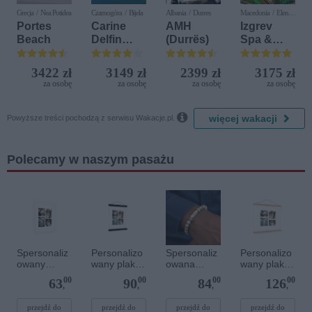
Grecja / Nea Potidea
Czarnogóra / Bijela
Albania / Durres
Macedonia / Elen
Kamen
Portes
Carine
AMH
Izgrev
Beach
Delfin
(Durrës)
Spa &
Bijela (ex.
Aquapark
Iberostar
3422 zł
3149 zł
2399 zł
3175 zł
Bijela
za osobę
za osobę
za osobę
za osobę
Delfin)

więcej wakacji
Powyższe treści pochodzą z serwisu Wakacje.pl.
Polecamy w naszym pasażu
Spersonaliz
Personalizo
Spersonaliz
Personalizo
owany
wany plakat
owana
wany plakat
plakat - 30 x
z
bransoletka
z
00
00
00
00
63
90
84
126
40 cm
lakierowany
z
drewnianym
,
,
,
,
m
kamieniami
magnetyczn
magnetyczn
szlachetnym
ym
przejdź do
przejdź do
przejdź do
przejdź do