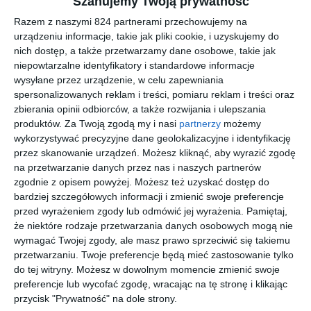
Szanujemy Twoją prywatność
więcej, niż mogłoby się wydawać.
Razem z naszymi 824 partnerami przechowujemy na
urządzeniu informacje, takie jak pliki cookie, i uzyskujemy do
Na sąsiedniej półce
nich dostęp, a także przetwarzamy dane osobowe, takie jak
niepowtarzalne identyfikatory i standardowe informacje
wysyłane przez urządzenie, w celu zapewniania
nowość
nowość
nowość
spersonalizowanych reklam i treści, pomiaru reklam i treści oraz
zbierania opinii odbiorców, a także rozwijania i ulepszania
produktów.
Za Twoją zgodą my i nasi
partnerzy
możemy
wykorzystywać precyzyjne dane geolokalizacyjne i identyfikację
[ książka, audiobook,
[ książka, audiobook,
[ książka ]
[ książka, audiobook
przez skanowanie urządzeń. Możesz kliknąć, aby wyrazić zgodę
e-book ]
e-book ]
]
Cień.
Lukrecja
Kostek i
Koniara
na przetwarzanie danych przez nas i naszych partnerów
Willowdal
Gucio.
Anne Goscinny
Carrie Seim
zgodnie z opisem powyżej. Możesz też uzyskać dostęp do
e. Tom 1
Ostatnia
Michalina
Kuczewska-
Aleksandrowicz
Łopińska
bardziej szczegółowych informacji i zmienić swoje preferencje
perła
Patrycja
przed wyrażeniem zgody lub odmówić jej wyrażenia.
Pamiętaj,
że niektóre rodzaje przetwarzania danych osobowych mogą nie
wymagać Twojej zgody, ale masz prawo sprzeciwić się takiemu
nowość
nowość
nowość
nowość
przetwarzaniu. Twoje preferencje będą mieć zastosowanie tylko
do tej witryny. Możesz w dowolnym momencie zmienić swoje
preferencje lub wycofać zgodę, wracając na tę stronę i klikając
przycisk "Prywatność" na dole strony.
[ audiobook ]
[ audiobook ]
[ książka, e-book ]
[ e-book ]