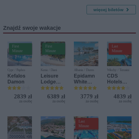
kameralny
Survivalu
więcej biletów
Znajdź swoje wakacje
First
First
Last
Minute
Minute
Minute
Cypr / Paphos
Kenia / Diani
Albania / Durres
Włochy / Terrasini
Kefalos
Leisure
Epidamn
CDS
Damon
Lodge
White
Hotels
Beach &
Sensation
Terrasini
Golf
(ex. Citta
2839 zł
6389 zł
3779 zł
4839 zł
Resort by
del Mare)
za osobę
za osobę
za osobę
za osobę
Diamonds
Last
Minute