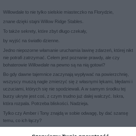
Willowdale to nie tylko sielskie miasteczko na Florydzie,
znane dzięki stajni Willow Ridge Stables.
To także sekrety, które zbyt długo czekały,
by wyjść na światło dzienne.
Jedno niepozorne włamanie uruchamia lawinę zdarzeń, której nikt
nie potrafi zatrzymać. Celem jest poznanie prawdy, ale czy
bohaterowie
Willowdale
na pewno są na nią gotowi?
Bo gdy dawne tajemnice zaczynają wypływać na powierzchnię,
wszyscy muszą nagle zmierzyć się z własnymi lękami, błędami i
uczuciami, których się nie spodziewali. A w samym środku tej
burzy ukryte jest coś, z czym trudno już dalej walczyć. Iskra,
która rozpala. Potrzeba bliskości. Nadzieja.
Tylko czy Amber i Tony znajdą w sobie odwagę, by dać szansę
temu, co ich łączy?
Drugi tom serii o miasteczku, którego mieszkańcy skrywają