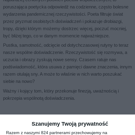
poruszająca poetycka odpowiedź na codzienne, często bolesne
wydarzenia pandemicznej rzeczywistości. Poeta filtruje świat
przez pryzmat osobistych doświadczeń i pokazuje drobiazgi,
tropy, dzięki którym możemy dostrzec więcej, poczuć mocniej,
być bliżej tego, co w danym momencie najważniejsze.
Pustka, samotność, odcięcie od dotychczasowej rutyny to teraz
nasze wspólne doświadczenie. Rzeczywistość się rozmywa, a
uczucia i obrazy zyskują nowe sensy. Czasem ratuje nas
podświadomość, która usuwa z pamięci dawne znaczenia, innym
razem otulają sny. A może to właśnie w nich warto poszukać
siebie na nowo?
Ważny i kojący tom, który przekonuje finezją, uważnością i
pokrzepia wspólnotą doświadczenia.
Na sąsiedniej półce
Szanujemy Twoją prywatność
Razem z naszymi 824 partnerami przechowujemy na