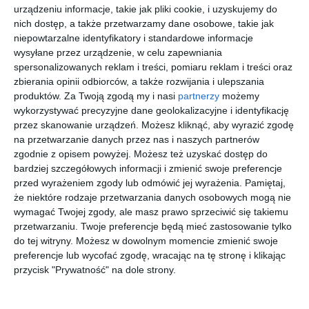
urządzeniu informacje, takie jak pliki cookie, i uzyskujemy do
nich dostęp, a także przetwarzamy dane osobowe, takie jak
niepowtarzalne identyfikatory i standardowe informacje
wysyłane przez urządzenie, w celu zapewniania
[ książka, e-book ]
[ książka, e-book ]
[ książka, e-book ]
[ książka ]
spersonalizowanych reklam i treści, pomiaru reklam i treści oraz
Na
Mity
kocham
Bajka
zbierania opinii odbiorców, a także rozwijania i ulepszania
skrawku
osobne
cię
uspokaja
nka.
produktów.
Za Twoją zgodą my i nasi
partnerzy
możemy
Jarosław
Jarosław
Jarosław
Jarosław
Mikołajewski
Mikołajewski
Mikołajewski
Mikołajewski
Drogocen
wykorzystywać precyzyjne dane geolokalizacyjne i identyfikację
ny
przez skanowanie urządzeń. Możesz kliknąć, aby wyrazić zgodę
kamyczek
na przetwarzanie danych przez nas i naszych partnerów
zgodnie z opisem powyżej. Możesz też uzyskać dostęp do
bardziej szczegółowych informacji i zmienić swoje preferencje
przed wyrażeniem zgody lub odmówić jej wyrażenia.
Pamiętaj,
że niektóre rodzaje przetwarzania danych osobowych mogą nie
[ książka ]
[ książka ]
[ książka, e-book ]
[ książka ]
wymagać Twojej zgody, ale masz prawo sprzeciwić się takiemu
Bajka
Bajka
Życie na
Godzina
przetwarzaniu. Twoje preferencje będą mieć zastosowanie tylko
uspokaja
uspokaja
xanaksie
śródziem
do tej witryny. Możesz w dowolnym momencie zmienić swoje
nka.
nka.
nomorska
Jarosław
Jarosław
Jarosław
Jarosław
Mikołajewski
Mikołajewski
Mikołajewski
Mikołajewski
Wielki
Podwórko
preferencje lub wycofać zgodę, wracając na tę stronę i klikając
wyścig
we
przycisk "Prywatność" na dole strony.
zwierzątka