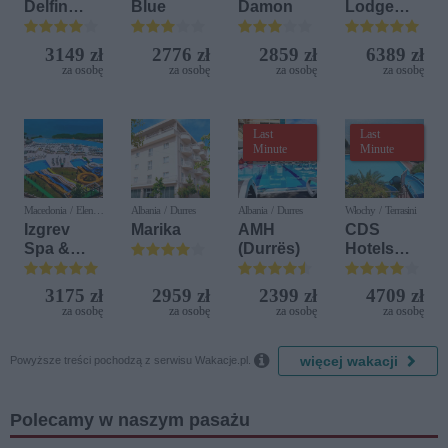
Delfin
Blue
Damon
Lodge
Bijela (ex.
Beach &
Iberostar
Golf
3149 zł
2776 zł
2859 zł
6389 zł
Bijela
Resort by
za osobę
za osobę
za osobę
za osobę
Delfin)
Diamonds
Last
Last
Minute
Minute
Macedonia / Elen
Albania / Durres
Albania / Durres
Włochy / Terrasini
Kamen
Izgrev
Marika
AMH
CDS
Spa &
(Durrës)
Hotels
Aquapark
Terrasini
(ex. Citta
3175 zł
2959 zł
2399 zł
4709 zł
del Mare)
za osobę
za osobę
za osobę
za osobę

więcej wakacji
Powyższe treści pochodzą z serwisu Wakacje.pl.
Polecamy w naszym pasażu