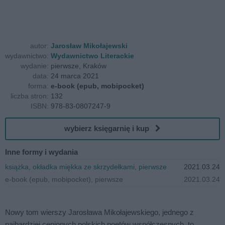
autor:
Jarosław Mikołajewski
wydawnictwo:
Wydawnictwo Literackie
wydanie:
pierwsze, Kraków
data:
24 marca 2021
forma:
e-book (epub, mobipocket)
liczba stron:
132
ISBN:
978-83-0807247-9
wybierz księgarnię i kup
Inne formy i wydania
książka, okładka miękka ze skrzydełkami, pierwsze
2021.03.24
e-book (epub, mobipocket), pierwsze
2021.03.24
Nowy tom wierszy Jarosława Mikołajewskiego, jednego z
najbardziej cenionych polskich poetów współczesnych, to