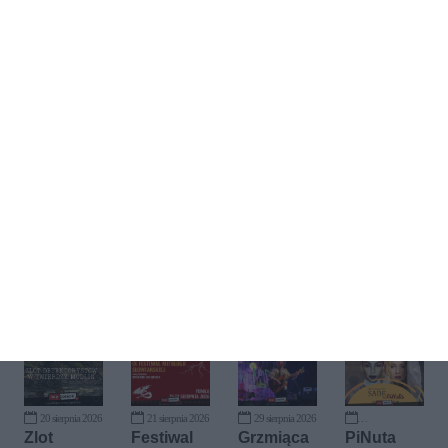
Kup bilet
20 sierpnia 2026
21 sierpnia 2026
29 sierpnia 2026
20 września 2026
Zlot
Festiwal
Grzmiąca
PiNuta