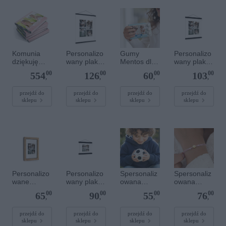
Komunia
Personalizo
Gumy
Personalizo
dziękuję
wany plakat
Mentos dla
wany plakat
prezenty -
z
gości
z
00
00
00
00
554
126
60
103
Mentos
lakierowany
komunijnych
lakierowany
,
,
,
,
guma do
m
m
żucia
magnetyczn
magnetyczn
przejdź do
przejdź do
przejdź do
przejdź do
sklepu
sklepu
sklepu
sklepu
ym
ym
wieszaczkie
wieszaczkie
m 50 x 70
m 30 x 40
cm
cm
Personalizo
Personalizo
Spersonaliz
Spersonaliz
wane
wany plakat
owana
owana
zdjęcie w
z
miękka piłka
bransoletka
00
00
00
00
65
90
55
76
drewnianej
lakierowany
- O 10cm
sznurkowa -
,
,
,
,
ramce 10 x
m
Różowa -
15 cm
magnetyczn
Złote kółko
przejdź do
przejdź do
przejdź do
przejdź do
sklepu
sklepu
sklepu
sklepu
ym