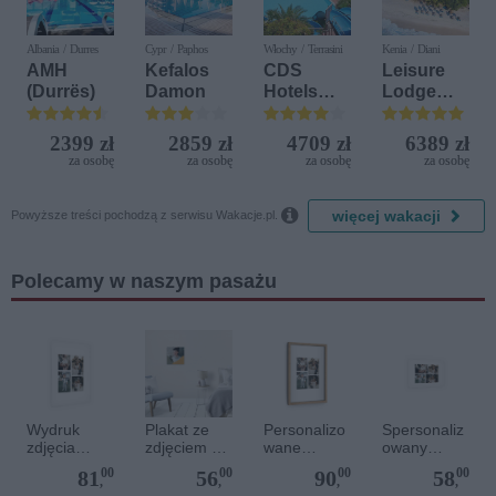
Albania / Durres
Cypr / Paphos
Włochy / Terrasini
Kenia / Diani
AMH
Kefalos
CDS
Leisure
(Durrës)
Damon
Hotels
Lodge
Terrasini
Beach &
(ex. Citta
Golf
2399 zł
2859 zł
4709 zł
6389 zł
del Mare)
Resort by
za osobę
za osobę
za osobę
za osobę
Diamonds

więcej wakacji
Powyższe treści pochodzą z serwisu Wakacje.pl.
Polecamy w naszym pasażu
Wydruk
Plakat ze
Personalizo
Spersonaliz
zdjęcia
zdjęciem 30
wane
owany
plakatu - 50
x 30 cm
zdjęcie w
plakat - 30 x
00
00
00
00
81
56
90
58
x 70 cm
drewnianej
20 cm
,
,
,
,