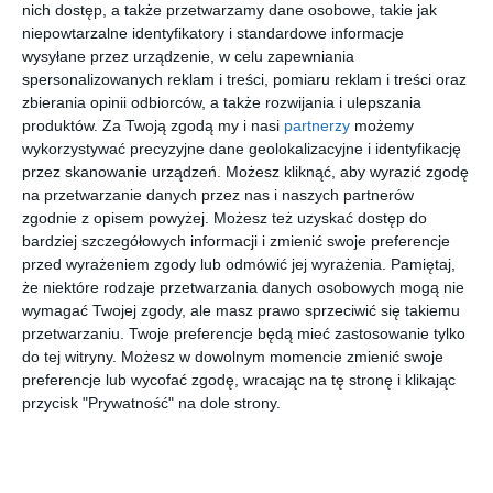
nich dostęp, a także przetwarzamy dane osobowe, takie jak
niepowtarzalne identyfikatory i standardowe informacje
wysyłane przez urządzenie, w celu zapewniania
[ książka, audiobook,
[ książka, audiobook,
[ książka, audiobook,
[ książka, e-book ]
spersonalizowanych reklam i treści, pomiaru reklam i treści oraz
e-book ]
e-book ]
e-book ]
Roztopy
Kły
Źródło
Wodnik
zbierania opinii odbiorców, a także rozwijania i ulepszania
Jędrzej Pasierski
Jędrzej Pasierski
Jędrzej Pasierski
Jędrzej Pasierski
produktów.
Za Twoją zgodą my i nasi
partnerzy
możemy
wykorzystywać precyzyjne dane geolokalizacyjne i identyfikację
przez skanowanie urządzeń. Możesz kliknąć, aby wyrazić zgodę
na przetwarzanie danych przez nas i naszych partnerów
zgodnie z opisem powyżej. Możesz też uzyskać dostęp do
bardziej szczegółowych informacji i zmienić swoje preferencje
przed wyrażeniem zgody lub odmówić jej wyrażenia.
Pamiętaj,
[ książka, audiobook,
[ książka, audiobook,
[ książka, audiobook,
[ książka, audiobook,
e-book ]
e-book ]
e-book ]
e-book ]
że niektóre rodzaje przetwarzania danych osobowych mogą nie
Dom bez
Martwy
Kłamczuc
Czerwony
klamek
klif
h
świt
wymagać Twojej zgody, ale masz prawo sprzeciwić się takiemu
Jędrzej Pasierski
Jędrzej Pasierski
Jędrzej Pasierski
Jędrzej Pasierski
przetwarzaniu. Twoje preferencje będą mieć zastosowanie tylko
do tej witryny. Możesz w dowolnym momencie zmienić swoje
preferencje lub wycofać zgodę, wracając na tę stronę i klikając
przycisk "Prywatność" na dole strony.
[ książka, e-book ]
[ książka, e-book ]
[ książka, e-book ]
[ książka, e-book ]