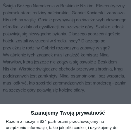
Święta Bożego Narodzenia w Beskidzie Niskim. Ekscentryczny
potomek starej rodziny nafciarskiej, Gabriel Koniarski, zaprasza
bliskich na wigilię. Goście przybywają do świeżo wybudowanego
ośrodka, z dala od cywilizacji, na szczycie góry. Szybko jednak
pojawiają się niewygodne pytania. Dlaczego poprzedni goście
hotelu zostali wyrzuceni w środku nocy? Dlaczego po
przyjeździe rodziny Gabriel rozpoczyna zabawę w sąd?
Wyjaśnienie tych zagadek musi znaleźć komisarz Nina
Warwiłow, która jeszcze nie zdążyła się oswoić z Beskidem
Niskim. Wkrótce świąteczne obchody przerywa zbrodnia, krąg
podejrzanych jest zamknięty. Nina, osamotniona i bez wsparcia,
musi odkryć, kto spośród zgromadzonych jest mordercą - zanim
na szczycie góry pojawią się kolejne ofiary.
Na sąsiedniej półce
Szanujemy Twoją prywatność
Razem z naszymi 824 partnerami przechowujemy na
urządzeniu informacje, takie jak pliki cookie, i uzyskujemy do