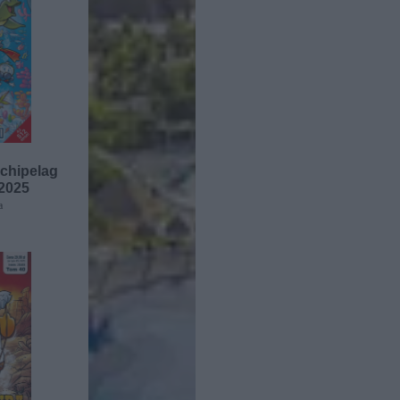
chipelag
/2025
a