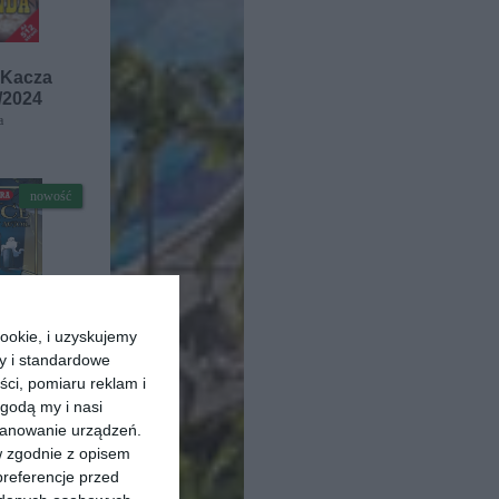
 Kacza
/2024
a
nowość
ookie, i uzyskujemy
ry i standardowe
ści, pomiaru reklam i
godą my i nasi
kanowanie urządzeń.
tra. Tom
w zgodnie z opisem
nice.
preferencje przed
utor
a