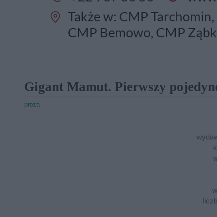
Gigant Mamut. Pierwszy pojedyn
proza
wydaw
k
w
w
licz