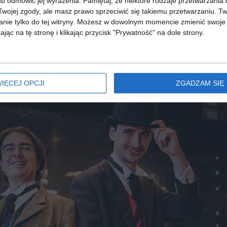
b odmówić jej wyrażenia.
Pamiętaj, że niektóre rodzaje przetwarzani
ojej zgody, ale masz prawo sprzeciwić się takiemu przetwarzaniu. Tw
nie tylko do tej witryny. Możesz w dowolnym momencie zmienić swoje 
diobooka?
Skorzystaj z wyszukiwarki
jąc na tę stronę i klikając przycisk "Prywatność" na dole strony.
REKLAMA
IĘCEJ OPCJI
ZGADZAM SIĘ