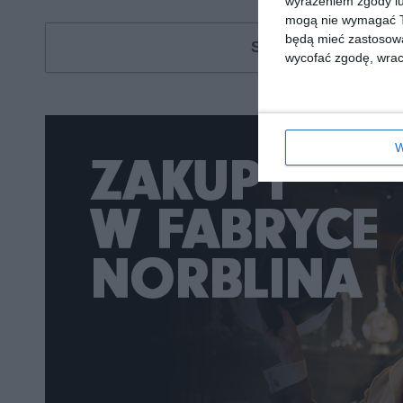
wyrażeniem zgody lu
mogą nie wymagać Tw
będą mieć zastosowa
Szukasz książki, au
wycofać zgodę, wraca
W