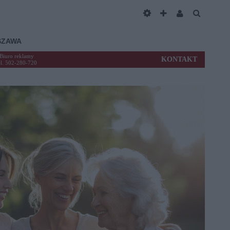
SZAWA
Biuro reklamy
KONTAKT
el. 502-280-720