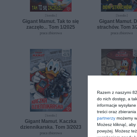
[ komiks ]
[ komiks ]
Gigant Mamut. Tak to się
Gigant Mamut. 
zaczęło... Tom 1/2025
strachów. Tom 3/
praca zbiorowa
praca zbiorowa
Razem z naszymi 824
do nich dostęp, a ta
informacje wysyłane 
treści oraz zbierania
[ komiks ]
[ komiks ]
partnerzy
możemy wyk
Gigant Mamut. Kaczka
Gigant Mamut. P
Możesz kliknąć, aby
dziennikarska. Tom 3/2023
dookoła świata.
powyżej. Możesz też 
1/2023
praca zbiorowa
praca zbiorowa