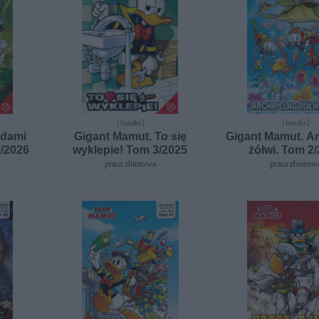
[ komiks ]
[ komiks ]
adami
Gigant Mamut. To się
Gigant Mamut. Ar
/2026
wyklepie! Tom 3/2025
żółwi. Tom 2
praca zbiorowa
praca zbiorow