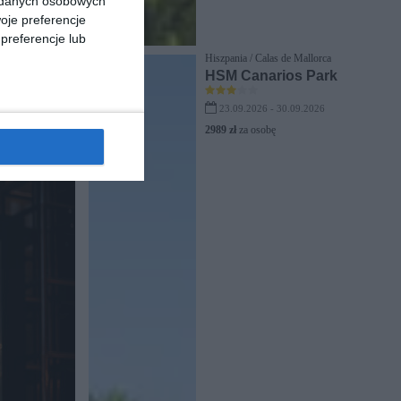
a danych osobowych
oje preferencje
preferencje lub
Hiszpania / Calas de Mallorca
HSM Canarios Park
23.09.2026 - 30.09.2026
2989 zł
za osobę