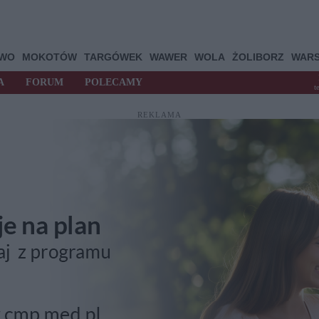
OWO
MOKOTÓW
TARGÓWEK
WAWER
WOLA
ŻOLIBORZ
WAR
A
FORUM
POLECAMY
t
REKLAMA