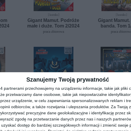
[ komiks ]
[ komiks ]
Dom
Gigant Mamut. Podróże
Gigant Mamut.
2024
małe i duże. Tom 2/2024
banda. Tom 1
praca zbiorowa
praca zbiorow
Szanujemy Twoją prywatność
 partnerami przechowujemy na urządzeniu informacje, takie jak pliki c
kże przetwarzamy dane osobowe, takie jak niepowtarzalne identyfikato
przez urządzenie, w celu zapewniania spersonalizowanych reklam i tre
 opinii odbiorców, a także rozwijania i ulepszania produktów.
Za Twoją z
[ komiks ]
[ komiks ]
orzystywać precyzyjne dane geolokalizacyjne i identyfikację przez s
odróż
Gigant Mamut. Nocna
Gigant Poleca Ex
 wyrazić zgodę na przetwarzanie danych przez nas i naszych partneró
 Tom
przygoda. Tom 1/2022
5/2025. Tajem
uzyskać dostęp do bardziej szczegółowych informacji i zmienić swoje 
Nieznany a
praca zbiorowa
praca zbiorow