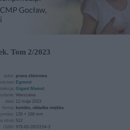
ek. Tom 2/2023
autor:
praca zbiorowa
nictwo:
Egmont
olekcja:
Gigant Mamut
ydanie:
Warszawa
data:
12 maja 2023
forma:
komiks, okładka miękka
ymiary:
126 × 188 mm
ba stron:
512
ISBN:
978-83-2815154-3