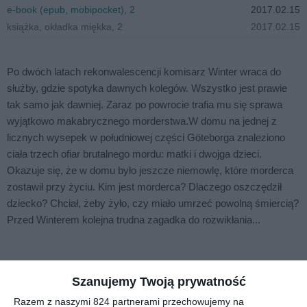
e-book (epub, mobipocket), 2
2017.02.15
książka, okładka miękka, 2
2017.02.15
Po dwóch latach rekonwalescencji komisarz Winter wraca do
służby, gdzie spotyka dawnych kolegów. Wszystko jest prawie
tak samo jak dawniej. Zaraz po powrocie trafia mu się sprawa
wyjątkowo makabrycznego morderstwa.W domu na jednej z
licznych wysepek w południowej części Göteborga znaleziono
ciała trzech ofiar brutalnego mordu: matki i dwojga dzieci.
Okazuje się, że w domu było jeszcze niemowlę, które morderca
zostawił przy życiu. Kim jest morderca? Dlaczego oszczędził
dziecko? Chciał, żeby żyło, czy miało umrzeć powolną śmiercią?
Przed Winterem kolejna trudna zagadka do rozwikłania...
Na sąsiedniej półce
Szanujemy Twoją prywatność
Razem z naszymi 824 partnerami przechowujemy na