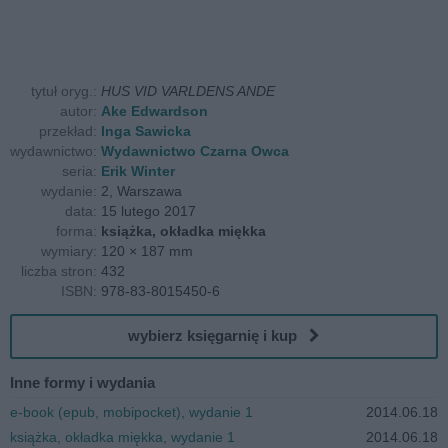
tytuł oryg.:
HUS VID VARLDENS ANDE
autor:
Ake Edwardson
przekład:
Inga Sawicka
wydawnictwo:
Wydawnictwo Czarna Owca
seria:
Erik Winter
wydanie:
2, Warszawa
data:
15 lutego 2017
forma:
książka, okładka miękka
wymiary:
120 × 187 mm
liczba stron:
432
ISBN:
978-83-8015450-6
wybierz księgarnię i kup
Inne formy i wydania
e-book (epub, mobipocket), wydanie 1
2014.06.18
książka, okładka miękka, wydanie 1
2014.06.18