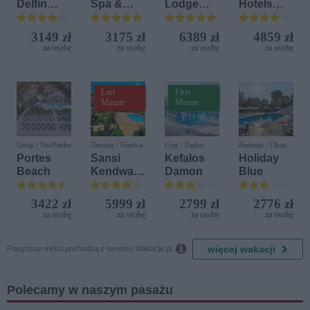
Delfin
Spa &
Lodge
Hotels
Bijela (ex.
Aquapark
Beach &
Terrasini
Iberostar
Golf
(ex. Citta
3149 zł
3175 zł
6389 zł
4859 zł
Bijela
Resort by
del Mare)
za osobę
za osobę
za osobę
za osobę
Delfin)
Diamonds
Last
First
Minute
Minute
Grecja / Nea Potidea
Tanzania / Kendwa
Cypr / Paphos
Rumunia / Olimp
Portes
Sansi
Kefalos
Holiday
Beach
Kendwa
Damon
Blue
Beach
Resort
3422 zł
5999 zł
2799 zł
2776 zł
za osobę
za osobę
za osobę
za osobę

więcej wakacji
Powyższe treści pochodzą z serwisu Wakacje.pl.
Polecamy w naszym pasażu