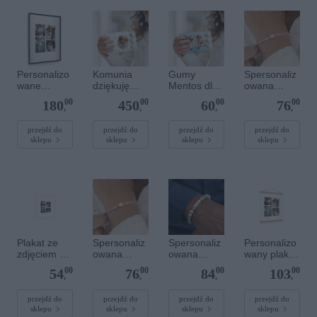
Personalizo
Komunia
Gumy
Spersonaliz
wane
dziękuję
Mentos dla
owana
zdjęcie w
prezenty -
gości
bransoletka
00
00
00
00
180
450
60
76
lakierowanej
Mentos
komunijnych
sznurkowa -
,
,
,
,
ramce 50 x
guma do
Różowa -
70 cm
żucia
Srebrne
przejdź do
przejdź do
przejdź do
przejdź do
sklepu
sklepu
sklepu
sklepu
kółko
Plakat ze
Spersonaliz
Spersonaliz
Personalizo
zdjęciem 20
owana
owana
wany plakat
x 20 cm
bransoletka
bransoletka
z
00
00
00
00
54
76
84
103
sznurkowa -
z
drewnianym
,
,
,
,
Różowa -
kamieniami
magnetyczn
Złote kółko
szlachetnym
ym
przejdź do
przejdź do
przejdź do
przejdź do
sklepu
sklepu
sklepu
sklepu
i - Szary - M
wieszaczkie