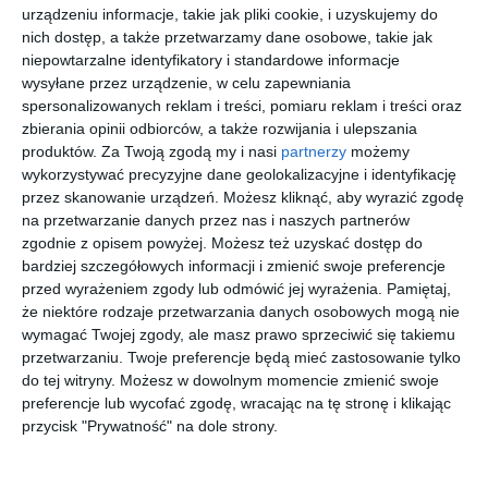
urządzeniu informacje, takie jak pliki cookie, i uzyskujemy do
nich dostęp, a także przetwarzamy dane osobowe, takie jak
niepowtarzalne identyfikatory i standardowe informacje
wysyłane przez urządzenie, w celu zapewniania
[ książka, e-book ]
[ książka, e-book ]
[ książka, e-book ]
[ książka, e-book ]
Park
Ostatnia
Prawie
Najpiękni
spersonalizowanych reklam i treści, pomiaru reklam i treści oraz
Marconie
zima
martwy
ejszy kraj
zbierania opinii odbiorców, a także rozwijania i ulepszania
go
Ake Edwardson
Ake Edwardson
Ake Edwardson
Ake Edwardson
produktów.
Za Twoją zgodą my i nasi
partnerzy
możemy
wykorzystywać precyzyjne dane geolokalizacyjne i identyfikację
przez skanowanie urządzeń. Możesz kliknąć, aby wyrazić zgodę
na przetwarzanie danych przez nas i naszych partnerów
zgodnie z opisem powyżej. Możesz też uzyskać dostęp do
bardziej szczegółowych informacji i zmienić swoje preferencje
przed wyrażeniem zgody lub odmówić jej wyrażenia.
Pamiętaj,
[ e-book ]
[ książka, e-book ]
[ książka, e-book ]
[ książka, e-book ]
że niektóre rodzaje przetwarzania danych osobowych mogą nie
Słońce i
Pokój
Kamienny
Wołanie z
wymagać Twojej zgody, ale masz prawo sprzeciwić się takiemu
cień
numer 10
żagiel
oddali
przetwarzaniu. Twoje preferencje będą mieć zastosowanie tylko
Ake Edwardson
Ake Edwardson
Ake Edwardson
Ake Edwardson
do tej witryny. Możesz w dowolnym momencie zmienić swoje
preferencje lub wycofać zgodę, wracając na tę stronę i klikając
przycisk "Prywatność" na dole strony.