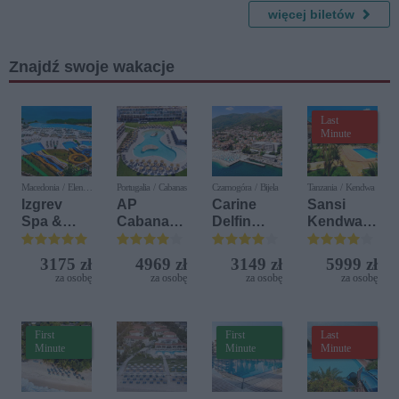
więcej biletów
Znajdź swoje wakacje
Last
Minute
Macedonia / Elen
Portugalia / Cabanas
Czarnogóra / Bijela
Tanzania / Kendwa
Kamen
Izgrev
AP
Carine
Sansi
Spa &
Cabanas
Delfin
Kendwa
Aquapark
Beach &
Bijela (ex.
Beach
Nature
Iberostar
Resort
3175 zł
4969 zł
3149 zł
5999 zł
Bijela
za osobę
za osobę
za osobę
za osobę
Delfin)
First
First
Last
Minute
Minute
Minute