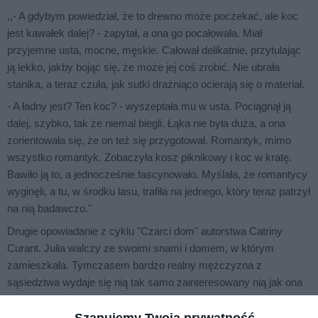
,,- A gdybym powiedział, że to drewno może poczekać, ale koc
jest kawałek dalej? - zapytał, a ona go pocałowała. Miał
przyjemne usta, mocne, męskie. Całował delikatnie, przytulając
ją lekko, jakby bojąc się, że może jej coś zrobić. Nie ubrała
stanika, a teraz czuła, jak sutki drażniąco ocierają się o materiał.
- A ładny jest? Ten koc? - wyszeptała mu w usta. Pociągnął ją
dalej, szybko, tak że niemal biegli. Łąka nie była duża, a ona
zorientowała się, że on też się przygotował. Romantyk, mimo
wszystko romantyk. Zobaczyła kosz piknikowy i koc w kratę.
Bawiło ją to, a jednocześnie fascynowało. Myślała, że romantycy
wyginęli, a tu, w środku lasu, trafiła na jednego, który teraz patrzył
na nią badawczo."
Drugie opowiadanie z cyklu "Czarci dom" autorstwa Catriny
Curant. Julia walczy ze swoimi snami i domem, w którym
zamieszkała. Tymczasem bardzo realny mężczyzna z
sąsiedztwa wydaje się nią tak samo zainteresowany nią jak ona
nim. Czy przystojny leśniczy będzie tym, kogo szuka w życiu,
czy tylko przelotnym romansem? Być może, chociaż postać
Szanujemy Twoją prywatność