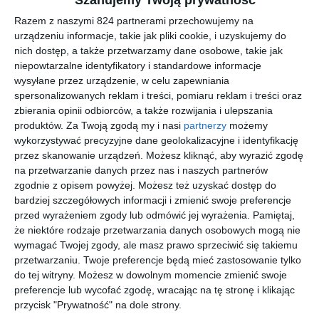
ukryta w szkicowniku w dalszym ciągu zaprząta jej myśli. Jak w
Razem z naszymi 824 partnerami przechowujemy na
tym wszystkim odnajdzie się młoda dziewczyna i gdzie jest
urządzeniu informacje, takie jak pliki cookie, i uzyskujemy do
miejsce na wilka w jej życiu?
nich dostęp, a także przetwarzamy dane osobowe, takie jak
niepowtarzalne identyfikatory i standardowe informacje
wysyłane przez urządzenie, w celu zapewniania
spersonalizowanych reklam i treści, pomiaru reklam i treści oraz
Na sąsiedniej półce
zbierania opinii odbiorców, a także rozwijania i ulepszania
produktów.
Za Twoją zgodą my i nasi
partnerzy
możemy
wykorzystywać precyzyjne dane geolokalizacyjne i identyfikację
przez skanowanie urządzeń. Możesz kliknąć, aby wyrazić zgodę
na przetwarzanie danych przez nas i naszych partnerów
zgodnie z opisem powyżej. Możesz też uzyskać dostęp do
[ e-book ]
[ e-book ]
[ audiobook, e-book
[ audiobook, e-book
bardziej szczegółowych informacji i zmienić swoje preferencje
]
]
Czarci
Czarci
Czarci
Czarci
przed wyrażeniem zgody lub odmówić jej wyrażenia.
Pamiętaj,
dom 5:
dom 4:
dom 3:
dom 1:
że niektóre rodzaje przetwarzania danych osobowych mogą nie
Diabelska
Nie jestem
Zagubion
Nocny
Catrina Curant
Catrina Curant
Catrina Curant
Catrina Curant
wymagać Twojej zgody, ale masz prawo sprzeciwić się takiemu
miłość -
twoją
a w lesie -
demon -
przetwarzaniu. Twoje preferencje będą mieć zastosowanie tylko
seria
własności
seria
seria
do tej witryny. Możesz w dowolnym momencie zmienić swoje
erotyczna
ą - seria
erotyczna
erotyczna
erotyczna
preferencje lub wycofać zgodę, wracając na tę stronę i klikając
przycisk "Prywatność" na dole strony.