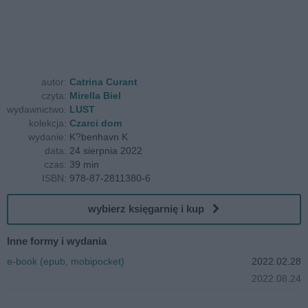
autor:
Catrina Curant
czyta:
Mirella Biel
wydawnictwo:
LUST
kolekcja:
Czarci dom
wydanie:
K?benhavn K
data:
24 sierpnia 2022
czas:
39 min
ISBN:
978-87-2811380-6
wybierz księgarnię i kup
Inne formy i wydania
e-book (epub, mobipocket)
2022.02.28
2022.08.24