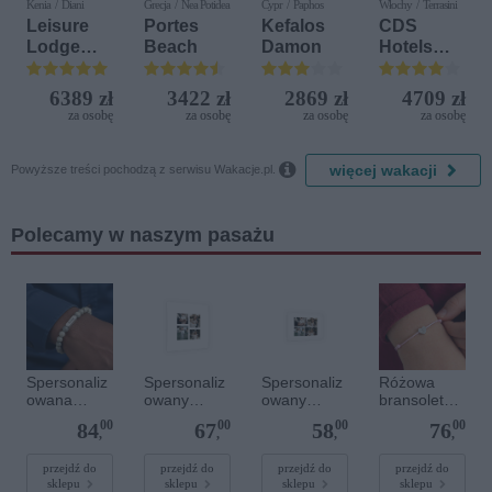
Kenia / Diani
Grecja / Nea Potidea
Cypr / Paphos
Włochy / Terrasini
Leisure
Portes
Kefalos
CDS
Lodge
Beach
Damon
Hotels
Beach &
Terrasini
Golf
(ex. Citta
6389 zł
3422 zł
2869 zł
4709 zł
Resort by
del Mare)
za osobę
za osobę
za osobę
za osobę
Diamonds

więcej wakacji
Powyższe treści pochodzą z serwisu Wakacje.pl.
Polecamy w naszym pasażu
Spersonaliz
Spersonaliz
Spersonaliz
Różowa
owana
owany
owany
bransoletka
bransoletka
plakat - 40 x
plakat - 30 x
sznurkowa
00
00
00
00
84
67
58
76
z
40 cm
20 cm
dla dzieci -
,
,
,
,
kamieniami
Spersonaliz
szlachetnym
owana -
przejdź do
przejdź do
przejdź do
przejdź do
sklepu
sklepu
sklepu
sklepu
i - Szary - M
Srebrne