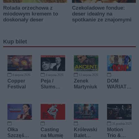
Kup bilet
8 sierpnia 2026
8 sierpnia 2026
13 sierpnia 2026
12 września 2026
Copper
Peja /
Zenek
DOM
Festival
Slums
Martyniuk
WARIATÓ
Attack
W -
spektakl
komediow
y
31 grudnia 2026
14 września 2026
21 listopada 2026
27 listopada 2026
Olka
Casting
Królewski
Motion
Szczęśnia
na Mumię
Balet
Trio &