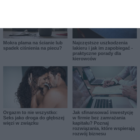
Mokra plama na ścianie lub
Najczęstsze uszkodzenia
spadek ciśnienia na piecu?
lakieru i jak im zapobiegać -
praktyczne porady dla
kierowców
Orgazm to nie wszystko:
Jak sfinansować inwestycję
Seks jako droga do głębszej
w firmie bez zamrażania
więzi w związku
kapitału? Poznaj
rozwiązania, które wspierają
rozwój biznesu