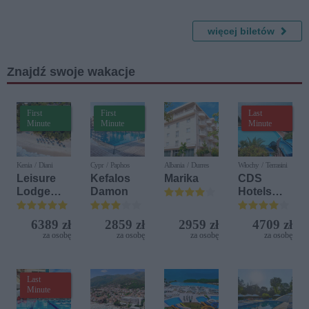
k
Klasyczny
AUKSO
- Dziadek
do
więcej biletów
orzechów
Znajdź swoje wakacje
First
First
Last
Minute
Minute
Minute
Kenia / Diani
Cypr / Paphos
Albania / Durres
Włochy / Terrasini
Leisure
Kefalos
Marika
CDS
Lodge
Damon
Hotels
Beach &
Terrasini
Golf
(ex. Citta
6389 zł
2859 zł
2959 zł
4709 zł
Resort by
del Mare)
za osobę
za osobę
za osobę
za osobę
Diamonds
Last
Minute