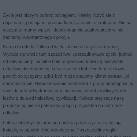
Życie jest niczym podróż pociągiem. Należy liczyć się z
objazdami, postojami, przesiadkami, a nawet z kraksami. Nie na
wszystko mamy wpływ i dopóki tego nie zaakceptujemy, nie
zaznamy wewnętrznego spokoju.
Karola to młoda Polka od wielu lat mieszkająca za granicą.
Wydaje się wieść tam szczęśliwe, uporządkowane życie, jednak
od dawna cierpi na silne bóle migrenowe, które są niezwykle
uciążliwą dolegliwością. Lekarz zaleca kobiecie tymczasowy
powrót do ojczyzny, gdyż być może znajomy klimat poprawi jej
samopoczucie. Nieoczekiwanie koleżanka z pracy udostępnia jej
swój domek w Karkonoszach, położony wśród urokliwych gór i
lasów z dala od hałaśliwej cywilizacji. Kobieta przystaje na tę
propozycję, bierze półroczny urlop i przyjeżdża na ustronne
odludzie.
Lekki, subtelny styl oraz przepiękna polszczyzna kształtują
książkę w sposób iście artystyczny. Poszczególne wątki