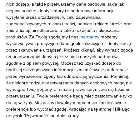
nich dostęp, a także przetwarzamy dane osobowe, takie jak
całkiem dobrowolnie. Przyświecał temu cel, który po czasie, wobec
niepowtarzalne identyfikatory i standardowe informacje
siły innych wydarzeń, okazał się drugorzędny. Nastawiłam się, że
wysyłane przez urządzenie, w celu zapewniania
będę w znanym mi tylko z nazwy, karkonoskim uzdrowisku, a
spersonalizowanych reklam i treści, pomiaru reklam i treści oraz
zamieszkałam na odludziu. W starym domu na górskiej polanie,
zbierania opinii odbiorców, a także rozwijania i ulepszania
odziedziczonym przez Reginę.
produktów.
Za Twoją zgodą my i nasi
partnerzy
możemy
Moja jedyna rodaczka w firmie nakłaniała mnie:
wykorzystywać precyzyjne dane geolokalizacyjne i identyfikację
- Przynajmniej go zobacz! Jeżeli uznasz, że to nie dla ciebie, znaj­
przez skanowanie urządzeń. Możesz kliknąć, aby wyrazić zgodę
dziesz sobie inną kwaterę, po sezonie nie ma problemu!
na przetwarzanie danych przez nas i naszych partnerów
zgodnie z opisem powyżej. Możesz też uzyskać dostęp do
- No, nie wiem... W grę wchodziłoby nawet kilka miesięcy pobytu!
bardziej szczegółowych informacji i zmienić swoje preferencje
- To bez znaczenia, dom stoi pusty. I najpewniej aż do lata ni­kogo w
przed wyrażeniem zgody lub odmówić jej wyrażenia.
Pamiętaj,
nim nie będzie!
że niektóre rodzaje przetwarzania danych osobowych mogą nie
- Naprawdę mogłabym...? - Powoli przekonywałam się do jej
wymagać Twojej zgody, ale masz prawo sprzeciwić się takiemu
pomysłu.
przetwarzaniu. Twoje preferencje będą mieć zastosowanie tylko
- Karola, nie krępuj się! Nawet lepiej, żeby ktoś tam pomieszkał i
do tej witryny. Możesz w dowolnym momencie zmienić swoje
doglądał domu. Co prawda, stoi na uboczu, ale to uroczy zakątek!
preferencje lub wycofać zgodę, wracając na tę stronę i klikając
Oczywiście, możesz zabrać kogoś ze sobą...
przycisk "Prywatność" na dole strony.
- Tim odpada - weszłam jej w słowo. - Musi pracować, a zresztą
nieraz dał mi do zrozumienia, że Polska go nie interesuje.
- To może jakaś koleżanka? - podsunęła.