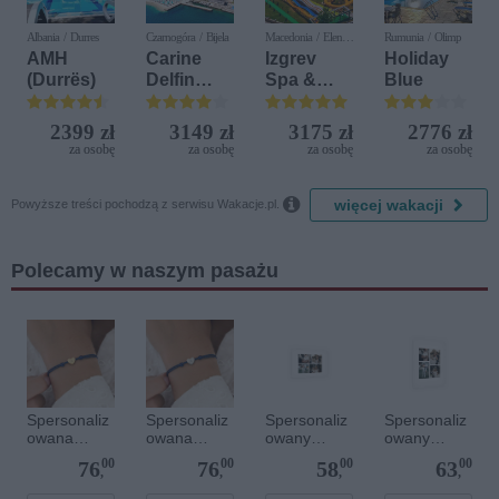
Albania / Durres
Czarnogóra / Bijela
Macedonia / Elen
Rumunia / Olimp
Kamen
AMH
Carine
Izgrev
Holiday
(Durrës)
Delfin
Spa &
Blue
Bijela (ex.
Aquapark
Iberostar
2399 zł
3149 zł
3175 zł
2776 zł
Bijela
za osobę
za osobę
za osobę
za osobę
Delfin)

więcej wakacji
Powyższe treści pochodzą z serwisu Wakacje.pl.
Polecamy w naszym pasażu
Spersonaliz
Spersonaliz
Spersonaliz
Spersonaliz
owana
owana
owany
owany
bransoletka
bransoletka
plakat - 30 x
plakat - 30 x
00
00
00
00
76
76
58
63
sznurkowa -
sznurkowa -
20 cm
40 cm
,
,
,
,
Niebieska -
Niebieska -