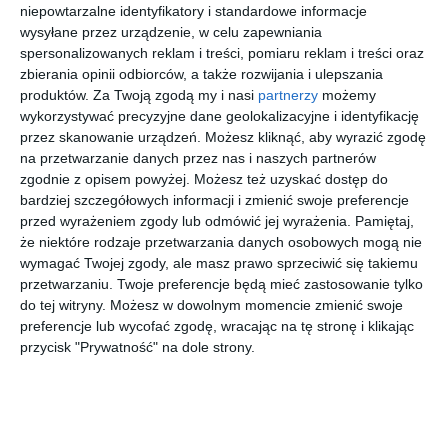
niepowtarzalne identyfikatory i standardowe informacje
wysyłane przez urządzenie, w celu zapewniania
[ książka ]
[ książka ]
[ komiks ]
[ komiks ]
spersonalizowanych reklam i treści, pomiaru reklam i treści oraz
Szkoła na
Bluey.
Gigant
Gigant
zbierania opinii odbiorców, a także rozwijania i ulepszania
szóstkę.
Tablica
Poleca
Poleca
produktów.
Za Twoją zgodą my i nasi
partnerzy
możemy
Obliczenia
Extra.
Premium.
praca zbiorowa
praca zbiorowa
praca zbiorowa
praca zbiorowa
wykorzystywać precyzyjne dane geolokalizacyjne i identyfikację
pieniężne
Tom
Tom
5/2025.
3/2026.
przez skanowanie urządzeń. Możesz kliknąć, aby wyrazić zgodę
Tajemnice
Superkwę
na przetwarzanie danych przez nas i naszych partnerów
nowość
nowość
nowość
nowość
. Nieznany
k 2
zgodnie z opisem powyżej. Możesz też uzyskać dostęp do
autor
bardziej szczegółowych informacji i zmienić swoje preferencje
przed wyrażeniem zgody lub odmówić jej wyrażenia.
Pamiętaj,
[ e-book ]
[ książka ]
[ książka, e-book ]
[ komiks ]
że niektóre rodzaje przetwarzania danych osobowych mogą nie
Star Wars.
Magiczna
Księga
Gigant
wymagać Twojej zgody, ale masz prawo sprzeciwić się takiemu
Opowieści
kraina
bajek
Poleca.
przetwarzaniu. Twoje preferencje będą mieć zastosowanie tylko
o Jedi i
baśni
najnowsz
Tom
praca zbiorowa
praca zbiorowa
praca zbiorowa
praca zbiorowa
do tej witryny. Możesz w dowolnym momencie zmienić swoje
Sithach
ych, tom 3
5/2026.
preferencje lub wycofać zgodę, wracając na tę stronę i klikając
Wpakowa
przycisk "Prywatność" na dole strony.
ny w
Szukasz książki, audiobooka?
Skorzystaj z wyszukiwarki
wakacje
REKLAMA