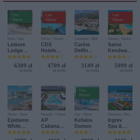
Wiednia"
First
Last
Last
Minute
Minute
Minute
Kenia / Diani
Włochy / Terrasini
Czarnogóra / Bijela
Tanzania / Kendwa
Leisure
CDS
Carine
Sansi
Lodge
Hotels
Delfin
Kendwa
Beach &
Terrasini
Bijela (ex.
Beach
Golf
(ex. Citta
Iberostar
Resort
6389 zł
4709 zł
3149 zł
5999 zł
Resort by
del Mare)
Bijela
za osobę
za osobę
za osobę
za osobę
Diamonds
Delfin)
First
Minute
Albania / Durres
Portugalia / Cabanas
Cypr / Paphos
Macedonia / Elen
Kamen
Epidamn
AP
Kefalos
Izgrev
White
Cabanas
Damon
Spa &
Sensation
Beach &
Aquapark
Nature