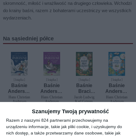
skromność, miłość i wrażliwość na drugiego człowieka. Wchodzi
do krainy baśni, razem z bohaterami uczestniczy we wszystkich
wydarzeniach.
Na sąsiedniej półce
[ książka ]
[ książka ]
[ książka ]
[ książka ]
Baśnie
Baśnie
Baśnie
Baśnie
Andersen
Andersen
Braci
Andersen
a.
a. Dzielny
Grimm
a
Hans Christian
Hans Christian
Jacob Ludwig
Hans Christian
Andersen
Andersen
Karl Grimm,
Andersen
Królowa
ołowiany
Wilhelm Karl
śniegu
żołnierzyk
Grimm
Szanujemy Twoją prywatność
i inne
bajki
Razem z naszymi 824 partnerami przechowujemy na
nowość
nowość
nowość
nowość
urządzeniu informacje, takie jak pliki cookie, i uzyskujemy do
nich dostęp, a także przetwarzamy dane osobowe, takie jak