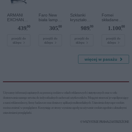
ARMANI
Faro New
Szklanki
Fomei
EXCHANGE
biała lampa
kryształowe
składane
0AX2012S
wisząca
do whisky
eventowe
00
00
99
00
439
305
989
1.100
609980
szerokość
250 ml -
140x220 cm
,
,
,
,
33cm
Safari Rubin
czarne/białe
(875570)
przejdź do
przejdź do
przejdź do
przejdź do
sklepu
sklepu
sklepu
sklepu
więcej w pasażu
Używamy informacji zapisanych za pomocą cookies w celach reklamowych i statystycznych oraz w celu
dostosowania naszego serwisu do indywidualnych zachowań użytkowni­ków. Mogą też stosować je współpracujący
z nami reklamodawcy, firmy badawcze oraz dostawcy aplikacji multimedialnych. Ustawienia dotyczące cookies
można zmienić w przeglądarce. Korzystając ze strony wyrażasz zgodę na używanie cookies zgodnie z aktualnymi
ustawieniami przeglądarki.
© WSZYSTKIE PRAWA ZASTRZEŻONE