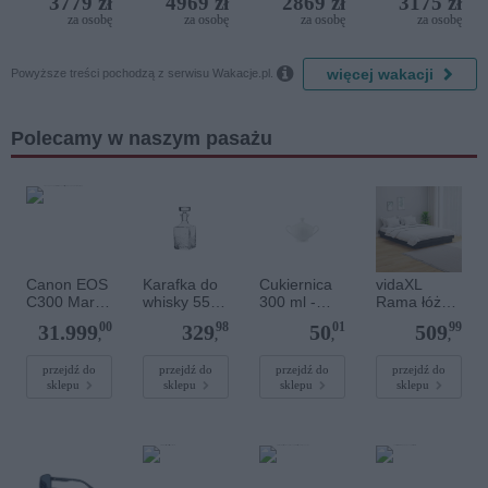
3779 zł
4969 zł
2869 zł
3175 zł
za osobę
za osobę
za osobę
za osobę

więcej wakacji
Powyższe treści pochodzą z serwisu Wakacje.pl.
Polecamy w naszym pasażu
Canon EOS
Karafka do
Cukiernica
vidaXL
C300 Mark
whisky 550
300 ml -
Rama łóżka,
III + moduł
ml - Teroso
DALIA C001
szara, lite
00
98
01
99
31.999
329
50
509
rozszerzaja
Unique
Niedekorow
drewno,
,
,
,
,
cy EU-V2
(5775)
ana
120x190
EXPANSION
cm,
przejdź do
przejdź do
przejdź do
przejdź do
sklepu
sklepu
sklepu
sklepu
EMEA
podwójna