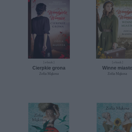
[ e-book ]
[ e-book ]
Cierpkie grona
Winne miast
Zofia Mąkosa
Zofia Mąkosa