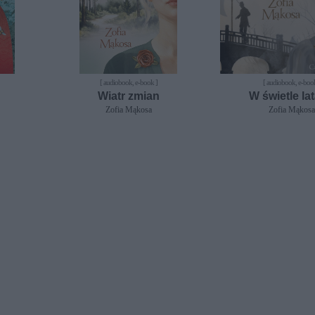
[ audiobook, e-book ]
[ audiobook, e-boo
Wiatr zmian
W świetle lat
Zofia Mąkosa
Zofia Mąkos