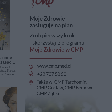
 i inne
czasach
Joanna Jax,
sława Kareta,
sa, Agnieszka
ka, Maciej
ala, Sabina