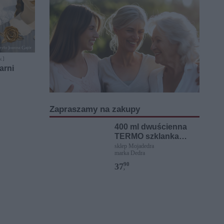
k ]
arni
a
Zapraszamy na zakupy
400 ml dwuścienna
TERMO szklanka
BOROSIL
sklep Mojadedra
marka Dedra
90
37
,