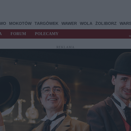
OWO
MOKOTÓW
TARGÓWEK
WAWER
WOLA
ŻOLIBORZ
WAR
A
FORUM
POLECAMY
t
REKLAMA