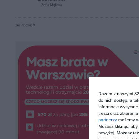
Zofia Mąkosa
znaleziono:
9
Razem z naszymi 824
do nich dostęp, a ta
informacje wysyłane 
treści oraz zbierania
partnerzy
możemy wyk
Możesz kliknąć, aby
powyżej. Możesz też 