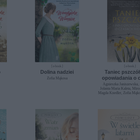
[ e-book ]
[ e-book ]
o
Dolina nadziei
Taniec pszczół.
opowiadania o 
Zofia Mąkosa
wojny
Agnieszka Janiszewska, 
Jolanta Maria Kaleta, Miro
Magda Knedler, Zofia Mąko
Olejnik, Maria Paszyńs
Siembieda, Magdalena W
Waszut