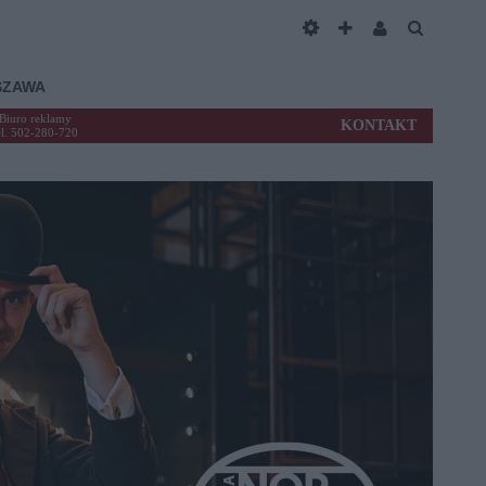
SZAWA
Biuro reklamy
KONTAKT
el. 502-280-720