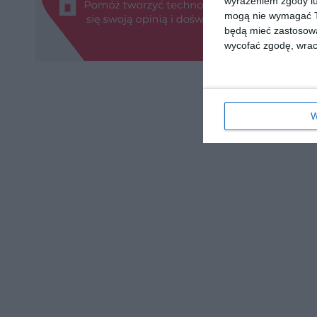
wyrażeniem zgody lu
mogą nie wymagać Tw
będą mieć zastosowa
wycofać zgodę, wraca
W