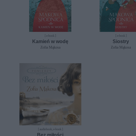
[ e-book ]
[ e-book ]
Kamień w wodę
Siostry
Zofia Mąkosa
Zofia Mąkosa
[ audiobook, e-book ]
Bez miłości