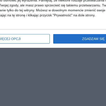
b odmówić jej wyrażenia.
Pamiętaj, że niektóre rodzaje przetwarzani
ojej zgody, ale masz prawo sprzeciwić się takiemu przetwarzaniu. Tw
nie tylko do tej witryny. Możesz w dowolnym momencie zmienić swoje 
jąc na tę stronę i klikając przycisk "Prywatność" na dole strony.
IĘCEJ OPCJI
ZGADZAM SIĘ