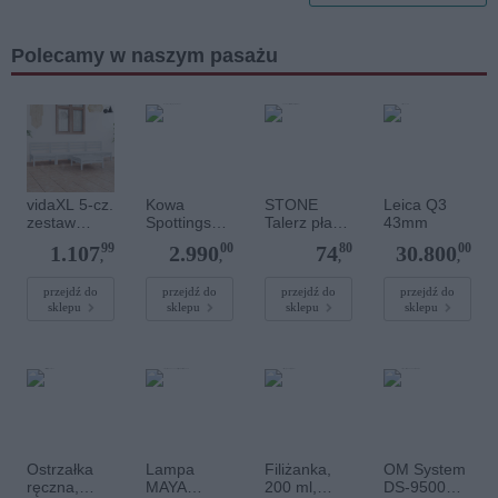
Polecamy w naszym pasażu
vidaXL 5-cz.
Kowa
STONE
Leica Q3
zestaw
Spottingsco
Talerz płaski
43mm
mebli
pe TSN-601
śr. 24 cm,
99
00
80
00
1.107
2.990
74
30.800
wypoczynko
silgranitowy
,
,
,
,
wych do
ogrodu,
przejdź do
przejdź do
przejdź do
przejdź do
sklepu
sklepu
sklepu
sklepu
biały,
sosnowy
Ostrzałka
Lampa
Filiżanka,
OM System
ręczna,
MAYA
200 ml,
DS-9500