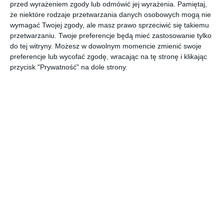
przed wyrażeniem zgody lub odmówić jej wyrażenia.
Pamiętaj,
że niektóre rodzaje przetwarzania danych osobowych mogą nie
wymagać Twojej zgody, ale masz prawo sprzeciwić się takiemu
przetwarzaniu. Twoje preferencje będą mieć zastosowanie tylko
do tej witryny. Możesz w dowolnym momencie zmienić swoje
preferencje lub wycofać zgodę, wracając na tę stronę i klikając
przycisk "Prywatność" na dole strony.
Najnowsze informacje na Tu Stolica
Brutalny atak na budowie. 44-latek
trafił do aresztu
dzisiaj, 05:17 › kronika policyjna
44-letni obywatel Ukrainy został tymczasowo
aresztowany po brutalnym pobiciu swoich
współpracowników na terenie budowy w Janówku
Pierwszym. Według ustaleń policji napastnik uderzał
kobietę i mężczyznę metalową rurką, doprowadzając
Najpierw zaatakował kuszą, później
ich do utraty przytomności.