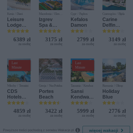
Kenia / Diani
Macedonia / Elen
Cypr / Paphos
Czarnogóra / Bijela
Kamen
Leisure
Izgrev
Kefalos
Carine
Lodge
Spa &
Damon
Delfin
Beach &
Aquapark
Bijela (ex.
Golf
Iberostar
6389 zł
3175 zł
2799 zł
3149 zł
Resort by
Bijela
za osobę
za osobę
za osobę
za osobę
Diamonds
Delfin)
Last
Last
Minute
Minute
Włochy / Terrasini
Grecja / Nea Potidea
Tanzania / Kendwa
Rumunia / Olimp
CDS
Portes
Sansi
Holiday
Hotels
Beach
Kendwa
Blue
Terrasini
Beach
(ex. Citta
Resort
4859 zł
3422 zł
5999 zł
2776 zł
del Mare)
za osobę
za osobę
za osobę
za osobę

więcej wakacji
Powyższe treści pochodzą z serwisu Wakacje.pl.