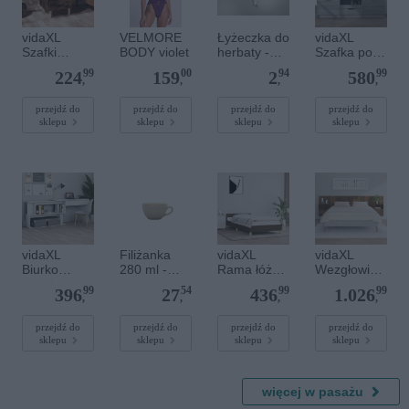
vidaXL
VELMORE
Łyżeczka do
vidaXL
Szafki
BODY violet
herbaty -
Szafka pod
nocne,
1241
telewizor,
99
00
94
99
224
159
2
580
drewniane
FELICIA
szary dąb
,
,
,
,
nóżki 2 szt
sonoma,
przydymion
140x35x40
przejdź do
przejdź do
przejdź do
przejdź do
sklepu
sklepu
sklepu
sklepu
y dąb
cm
40x35x50
cm
vidaXL
Filiżanka
vidaXL
vidaXL
Biurko
280 ml -
Rama łóżka
Wezgłowie z
narożne,
KE30 Art.
bez
szafkami,
99
54
99
99
396
27
436
1.026
wysoki
Aida
materaca,
przydymion
,
,
,
,
połysk,
Beżowa
ciemnobrąz
y dąb,
białe,
owa,
materiał
przejdź do
przejdź do
przejdź do
przejdź do
sklepu
sklepu
sklepu
sklepu
200x50x76
100x200
drewnopoch
cm
cm, tkaniną
odny
więcej w pasażu