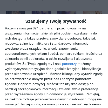
erotyczne
erotyczne
nie
erotyczne
erotyczne
Szanujemy Twoją prywatność
Razem z naszymi 824 partnerami przechowujemy na
[ audiobook, e-book
[ audiobook, e-book
[ audiobook, e-book
[ audiobook, e-book
urządzeniu informacje, takie jak pliki cookie, i uzyskujemy do
]
]
]
]
Wieczór
Anais -
Eskorta -
Intymne
nich dostęp, a także przetwarzamy dane osobowe, takie jak
filmowy -
opowiada
opowiada
wyznania
niepowtarzalne identyfikatory i standardowe informacje
opowiada
nie
nie
kobiety -
Alexandra
Camille Bech
Camille Bech
Anna
wysyłane przez urządzenie, w celu zapewniania
Sodergran
Bridgwater
nie
erotyczne
erotyczne
seria
spersonalizowanych reklam i treści, pomiaru reklam i treści oraz
erotyczne
erotyczna
zbierania opinii odbiorców, a także rozwijania i ulepszania
produktów.
Za Twoją zgodą my i nasi
partnerzy
możemy
wykorzystywać precyzyjne dane geolokalizacyjne i identyfikację
przez skanowanie urządzeń. Możesz kliknąć, aby wyrazić zgodę
na przetwarzanie danych przez nas i naszych partnerów
zgodnie z opisem powyżej. Możesz też uzyskać dostęp do
[ audiobook, e-book
[ audiobook, e-book
[ audiobook, e-book
[ audiobook, e-book
]
]
]
]
Wyspy
Swingersi
Tour de
Masażyst
bardziej szczegółowych informacji i zmienić swoje preferencje
miłości - 6
- pięć
Chambre -
a - 6
przed wyrażeniem zgody lub odmówić jej wyrażenia.
Pamiętaj,
gorących
gorących
6
ekscytują
Alexandra
Alexandra
Alexandra
Alexandra
że niektóre rodzaje przetwarzania danych osobowych mogą nie
Sodergran
Sodergran
Sodergran
Sodergran
opowiada
opowiada
opowiada
cych
wymagać Twojej zgody, ale masz prawo sprzeciwić się takiemu
ń
ń
ń
opowiada