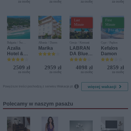
za osobę
za osobę
za osobę
za osobę
Diamonds
Delfin)
Last
First
Minute
Minute
Bułgaria / Św.
Albania / Durres
Grecja / Kremasti
Cypr / Paphos
Konstantyn i Elena
Azalia
Marika
LABRAN
Kefalos
Hotel &
DA Blue
Damon
Spa
Bay
Resort
2509 zł
2959 zł
4098 zł
2859 zł
za osobę
za osobę
za osobę
za osobę

więcej wakacji
Powyższe treści pochodzą z serwisu Wakacje.pl.
Polecamy w naszym pasażu