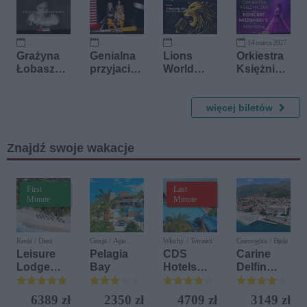
Różnorod
ności
14 marca 2027
9 października 2026
15 października 2026
21 listopada 2026
Grażyna
Genialna
Lions
Orkiestra
Łobaszew
przyjaciół
World
Księżnicz
ska
ka
Song
ek -
Festival
Koncert
for the
więcej biletów
Wiedeński
Blind
5
(PREMIER
Znajdź swoje wakacje
A)
First
Last
Minute
Minute
Kenia / Diani
Grecja / Agia
Włochy / Terrasini
Czarnogóra / Bijela
Pelagia
Leisure
Pelagia
CDS
Carine
Lodge
Bay
Hotels
Delfin
Beach &
Terrasini
Bijela (ex.
Golf
(ex. Citta
Iberostar
6389 zł
2350 zł
4709 zł
3149 zł
Resort by
del Mare)
Bijela