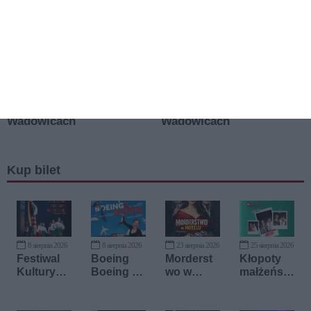
Kup bilet
8 sierpnia 2026
8 sierpnia 2026
23 sierpnia 2026
25 sierpnia 2026
Festiwal
Boeing
Morderst
Kłopoty
Kultury
Boeing -
wo w
małżeński
Kresowej
Bałtycki
hotelu
e
Teatr