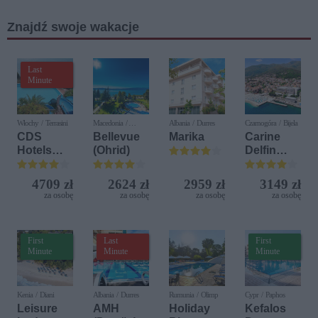
Znajdź swoje wakacje
Last
Minute
Włochy / Terrasini
Macedonia /
Albania / Durres
Czarnogóra / Bijela
Ochryda
CDS
Bellevue
Marika
Carine
Hotels
(Ohrid)
Delfin
Terrasini
Bijela (ex.
(ex. Citta
Iberostar
4709 zł
2624 zł
2959 zł
3149 zł
del Mare)
Bijela
za osobę
za osobę
za osobę
za osobę
Delfin)
First
Last
First
Minute
Minute
Minute
Kenia / Diani
Albania / Durres
Rumunia / Olimp
Cypr / Paphos
Leisure
AMH
Holiday
Kefalos