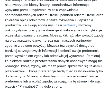
Tadeusz.
Wallenrod
Tadeusz -
Tadeusz.
wierszem
niepowtarzalne identyfikatory i standardowe informacje
Lektury z
. Lektury z
etui
Lektura z
Adam
Adam
Adam
Adam
Mickiewicz,
Mickiewicz
Mickiewicz
Mickiewicz,
wysyłane przez urządzenie, w celu zapewniania
opracowa
opracowa
opracowa
Zarzycka Irena
Lidia Rupik
niem
niem
niem
spersonalizowanych reklam i treści, pomiaru reklam i treści oraz
zbierania opinii odbiorców, a także rozwijania i ulepszania
produktów.
Za Twoją zgodą my i nasi
partnerzy
możemy
wykorzystywać precyzyjne dane geolokalizacyjne i identyfikację
przez skanowanie urządzeń. Możesz kliknąć, aby wyrazić zgodę
na przetwarzanie danych przez nas i naszych partnerów
zgodnie z opisem powyżej. Możesz też uzyskać dostęp do
[ audiobook ]
[ audiobook ]
[ audiobook ]
[ audiobook ]
bardziej szczegółowych informacji i zmienić swoje preferencje
Konrad
Dziady cz.
Pan
Poezja
przed wyrażeniem zgody lub odmówić jej wyrażenia.
Pamiętaj,
Wallenrod
III - lektura
Tadeusz -
Mickiewic
- lektura z
z
lektura z
za -
że niektóre rodzaje przetwarzania danych osobowych mogą nie
Adam
Adam
Adam
Adam
Mickiewicz
Mickiewicz
Mickiewicz
Mickiewicz
opracowa
opracowa
opracowa
lektura z
wymagać Twojej zgody, ale masz prawo sprzeciwić się takiemu
niem
niem
niem
opracowa
przetwarzaniu. Twoje preferencje będą mieć zastosowanie tylko
niem
do tej witryny. Możesz w dowolnym momencie zmienić swoje
preferencje lub wycofać zgodę, wracając na tę stronę i klikając
przycisk "Prywatność" na dole strony.
[ audiobook ]
[ książka ]
[ audiobook ]
[ książka, audiobook,
e-book ]
Dziady cz.
Pan
Sonety
Ballady i
II - lektura
Tadeusz-
krymskie
romanse