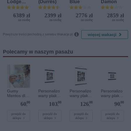
Lodge
(Durrës)
Blue
Damon
Beach &
Golf
6389 zł
2399 zł
2776 zł
2859 zł
Resort by
za osobę
za osobę
za osobę
za osobę
Diamonds

więcej wakacji
Powyższe treści pochodzą z serwisu Wakacje.pl.
Polecamy w naszym pasażu
Gumy
Personalizo
Personalizo
Personalizo
Mentos dla
wany plakat
wany plakat
wany plakat
gości
z
z
z
00
00
00
00
60
103
126
90
komunijnych
lakierowany
lakierowany
lakierowany
,
,
,
,
m
m
m
magnetyczn
magnetyczn
magnetyczn
przejdź do
przejdź do
przejdź do
przejdź do
sklepu
sklepu
sklepu
sklepu
ym
ym
ym
wieszaczkie
wieszaczkie
wieszaczkie
m 30 x 40
m 50 x 70
m 20 x 20