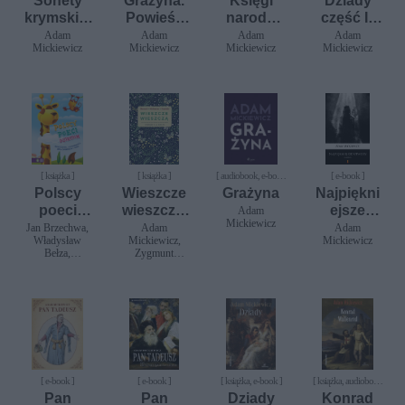
Sonety
Grażyna.
Księgi
Dziady
krymskie.
Powieść
narodu
część II.
Sonety
litewska
polskiego
Lektura z
Adam
Adam
Adam
Adam
Mickiewicz
Mickiewicz
Mickiewicz
Mickiewicz
odeskie
i
opracowa
pielgrzym
niem
stwa
polskiego
[ książka ]
[ książka ]
[ audiobook, e-book
[ e-book ]
]
Polscy
Wieszcze
Grażyna
Najpiękni
poeci
wieszczą.
ejsze
Adam
Mickiewicz
dzieciom
Najpiękni
utwory.
Jan Brzechwa,
Adam
Adam
Władysław
Mickiewicz,
Mickiewicz
ejsze
MultiBook
Bełza,
Zygmunt
wiersze
Aleksander
Krasiński,
dla dzieci
Fredro,
Juliusz
Stanisław
Słowacki
Jachowicz,
Maria
Konopnicka,
Ignacy Krasicki,
Adam
Mickiewicz,
Tadeusz Śliwiak
[ e-book ]
[ e-book ]
[ książka, e-book ]
[ książka, audiobook
]
Pan
Pan
Dziady
Konrad