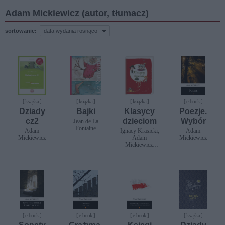
Adam Mickiewicz (autor, tłumacz)
sortowanie:
[ książka ]
[ książka ]
[ książka ]
[ e-book ]
Dziady
Bajki
Klasycy
Poezje.
cz2
dzieciom
Wybór
Jean de La
Fontaine
Adam
Ignacy Krasicki,
Adam
Mickiewicz
Adam
Mickiewicz
Mickiewicz,
Juliusz
Słowacki,
Aleksander
Fredro,
Stanisław
Jachowicz,
Józef Ignacy
Kraszewski,
Maria
Konopnicka
[ e-book ]
[ e-book ]
[ e-book ]
[ książka ]