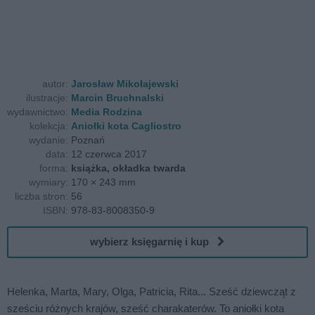
autor:
Jarosław Mikołajewski
ilustracje:
Marcin Bruchnalski
wydawnictwo:
Media Rodzina
kolekcja:
Aniołki kota Cagliostro
wydanie:
Poznań
data:
12 czerwca 2017
forma:
książka, okładka twarda
wymiary:
170 × 243 mm
liczba stron:
56
ISBN:
978-83-8008350-9
wybierz księgarnię i kup
Helenka, Marta, Mary, Olga, Patricia, Rita... Sześć dziewcząt z
sześciu różnych krajów, sześć charakaterów. To aniołki kota