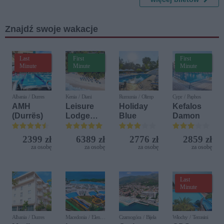
Wiedniu z
Orchestre
Znajdź swoje wakacje
de la Cour
Last
First
First
Minute
Minute
Minute
Albania / Durres
Kenia / Diani
Rumunia / Olimp
Cypr / Paphos
AMH
Leisure
Holiday
Kefalos
(Durrës)
Lodge
Blue
Damon
Beach &
Golf
2399 zł
6389 zł
2776 zł
2859 zł
Resort by
za osobę
za osobę
za osobę
za osobę
Diamonds
Last
Minute
Albania / Durres
Macedonia / Elen
Czarnogóra / Bijela
Włochy / Terrasini