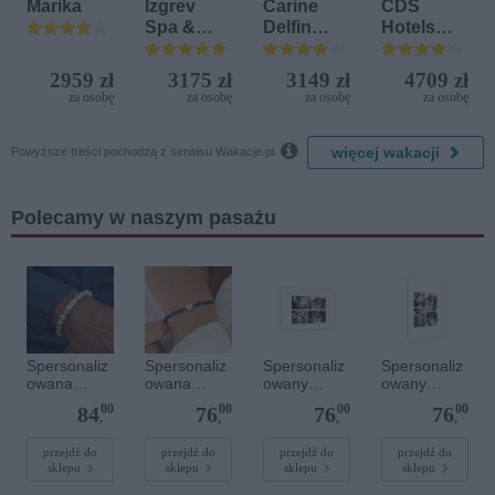
Kamen
Marika
Izgrev
Carine
CDS
Spa &
Delfin
Hotels
Aquapark
Bijela (ex.
Terrasini
Iberostar
(ex. Citta
2959 zł
3175 zł
3149 zł
4709 zł
Bijela
del Mare)
za osobę
za osobę
za osobę
za osobę
Delfin)

więcej wakacji
Powyższe treści pochodzą z serwisu Wakacje.pl.
Polecamy w naszym pasażu
Spersonaliz
Spersonaliz
Spersonaliz
Spersonaliz
owana
owana
owany
owany
bransoletka
bransoletka
plakat - 60 x
plakat - 40 x
00
00
00
00
84
76
76
76
z
sznurkowa -
40 cm
60 cm
,
,
,
,
kamieniami
Niebieska -
szlachetnym
Srebrne
przejdź do
przejdź do
przejdź do
przejdź do
sklepu
sklepu
sklepu
sklepu
i - Szary - M
serce
- 6 mm