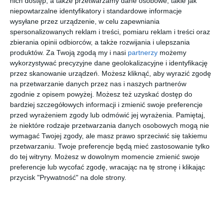
nich dostęp, a także przetwarzamy dane osobowe, takie jak
Aniołki
Aniołki
Szlane
Na
niepowtarzalne identyfikatory i standardowe informacje
kota
kota
oczy.
skrawku
wysyłane przez urządzenie, w celu zapewniania
Cagliostro
Cagliostro
Aniołki
Jarosław
Jarosław
Jarosław
Jarosław
spersonalizowanych reklam i treści, pomiaru reklam i treści oraz
Mikołajewski
Mikołajewski
Mikołajewski
Mikołajewski
. Kot w
.
kota
zbierania opinii odbiorców, a także rozwijania i ulepszania
worku
Zwycięski
Cagliostro
produktów.
Za Twoją zgodą my i nasi
partnerzy
możemy
koń
. Aniołki
kota
wykorzystywać precyzyjne dane geolokalizacyjne i identyfikację
Cagliostro
przez skanowanie urządzeń. Możesz kliknąć, aby wyrazić zgodę
na przetwarzanie danych przez nas i naszych partnerów
zgodnie z opisem powyżej. Możesz też uzyskać dostęp do
[ książka, e-book ]
[ książka, e-book ]
[ książka ]
[ książka ]
bardziej szczegółowych informacji i zmienić swoje preferencje
Mity
kocham
Bajka
Bajka
przed wyrażeniem zgody lub odmówić jej wyrażenia.
Pamiętaj,
osobne
cię
uspokaja
uspokaja
że niektóre rodzaje przetwarzania danych osobowych mogą nie
nka.
nka.
Jarosław
Jarosław
Jarosław
Jarosław
wymagać Twojej zgody, ale masz prawo sprzeciwić się takiemu
Mikołajewski
Mikołajewski
Mikołajewski
Mikołajewski
Drogocen
Wielki
przetwarzaniu. Twoje preferencje będą mieć zastosowanie tylko
ny
wyścig
do tej witryny. Możesz w dowolnym momencie zmienić swoje
kamyczek
preferencje lub wycofać zgodę, wracając na tę stronę i klikając
przycisk "Prywatność" na dole strony.
[ książka ]
[ książka, e-book ]
[ książka ]
[ książka ]
Bajka
Życie na
Godzina
Kiedy