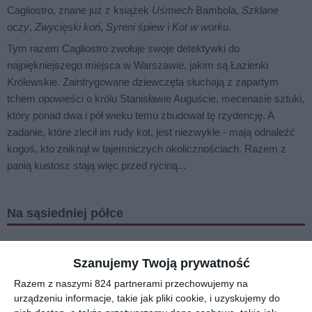
Cagliostro, znane już z książek
Uśmiech
Bambola,
Szklane
oczy
,
Zwycięski koń
,
Syreni śpiew
i
Kot w worku
.
Tym razem Cagliostro zwołuje swoje detektywki do
najpiękniejszego miejsca w Warszawie, jakim są Łazienki
Królewskie. Zaintrygowane dziewczęta słuchają z zapartym
tchem opowieści o królu Stanisławie Auguście, mecenasie sztuki,
który ponad dwa i pół wieku temu zbudował tę rzydencję. A
zadanie, które zlecił im rudy kot, jest niezwykłe - mają odnaleźć
kogoś, kto zniknął w tajemniczych okolicznościach. Razem z
panią kustosz stają więc przed ryciną...
Na sąsiedniej półce
Szanujemy Twoją prywatność
Razem z naszymi 824 partnerami przechowujemy na
urządzeniu informacje, takie jak pliki cookie, i uzyskujemy do
[ książka ]
[ książka ]
[ książka ]
[ książka, e-book ]