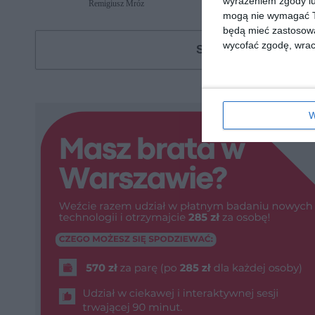
wyrażeniem zgody lu
Remigiusz Mróz
Remigiusz Mróz
mogą nie wymagać Tw
będą mieć zastosowa
wycofać zgodę, wraca
Szukasz książki, au
W