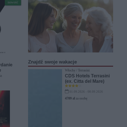
nowość
Znajdź swoje wakacje
ydanie
e
Włochy / Terrasini
CDS Hotels Terrasini
óz
(ex. Citta del Mare)
01.09.2026 - 08.09.2026
4709 zł
za osobę