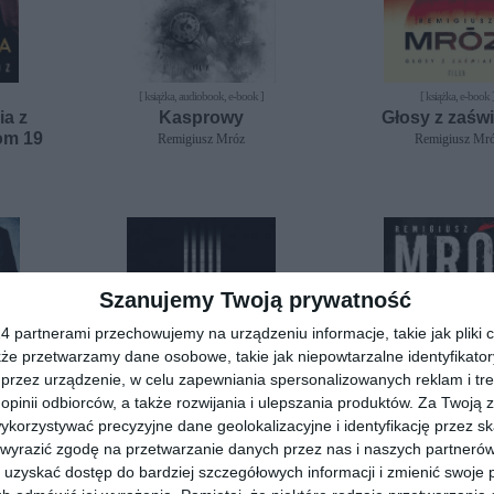
[ książka, audiobook, e-book ]
[ książka, e-book 
ia z
Kasprowy
Głosy z zaśw
om 19
Remigiusz Mróz
Remigiusz Mr
Szanujemy Twoją prywatność
 partnerami przechowujemy na urządzeniu informacje, takie jak pliki c
kże przetwarzamy dane osobowe, takie jak niepowtarzalne identyfikato
przez urządzenie, w celu zapewniania spersonalizowanych reklam i tre
 opinii odbiorców, a także rozwijania i ulepszania produktów.
Za Twoją z
orzystywać precyzyjne dane geolokalizacyjne i identyfikację przez s
 wyrazić zgodę na przetwarzanie danych przez nas i naszych partneró
[ książka, audiobook, e-book ]
[ książka, audiobook, e
uzyskać dostęp do bardziej szczegółowych informacji i zmienić swoje 
ści
Bezkarny
Labirynt