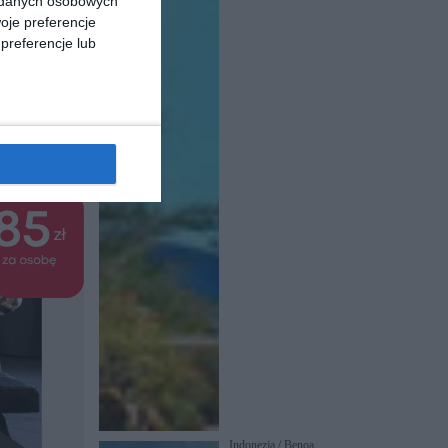
a danych osobowych
óz
oje preferencje
preferencje lub
Indonezja / Benoa