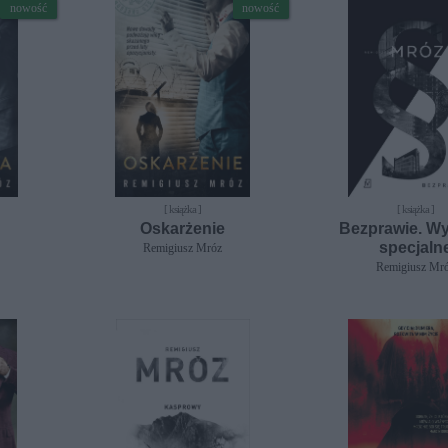
nowość
nowość
[ książka ]
[ książka ]
Oskarżenie
Bezprawie. W
specjaln
Remigiusz Mróz
Remigiusz Mr