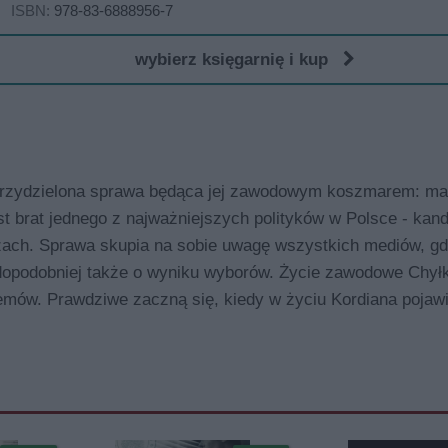
ISBN:
978-83-6888956-7
wybierz księgarnię i kup
 przydzielona sprawa będąca jej zawodowym koszmarem: ma
st brat jednego z najważniejszych polityków w Polsce - kan
ach. Sprawa skupia na sobie uwagę wszystkich mediów, gdyż
awdopodobniej także o wyniku wyborów. Życie zawodowe Chyłk
blemów. Prawdziwe zaczną się, kiedy w życiu Kordiana pojaw