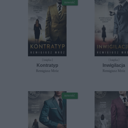
nowość
[ książka ]
[ książka ]
Kontratyp
Inwigilacja
Remigiusz Mróz
Remigiusz Mróz
nowość