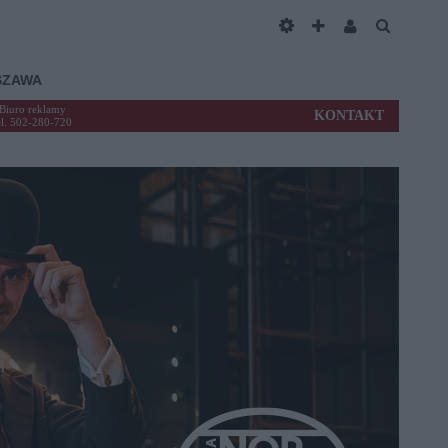
SZAWA
Biuro reklamy
KONTAKT
el. 502-280-720