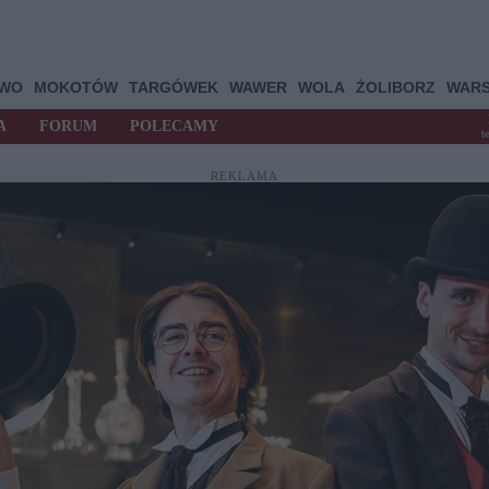
OWO
MOKOTÓW
TARGÓWEK
WAWER
WOLA
ŻOLIBORZ
WAR
A
FORUM
POLECAMY
t
REKLAMA