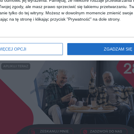
b odmówić jej wyrażenia.
Pamiętaj, że niektóre rodzaje przetwarzani
Remigiusz Mróz
Remigiusz Mr
ojej zgody, ale masz prawo sprzeciwić się takiemu przetwarzaniu. Tw
nie tylko do tej witryny. Możesz w dowolnym momencie zmienić swoje 
jąc na tę stronę i klikając przycisk "Prywatność" na dole strony.
diobooka?
Skorzystaj z wyszukiwarki
REKLAMA
IĘCEJ OPCJI
ZGADZAM SIĘ