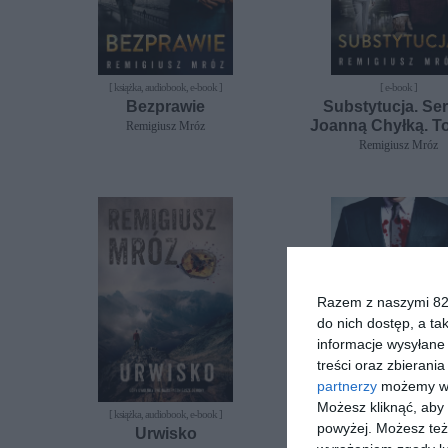
[ książka, audiobook, e-book ]
[ e-book ]
Bezprawie
Substytucja. Ser
Joanną Chyłką. T
Remigiusz Mróz
Remigiusz Mróz
Razem z naszymi 824
do nich dostęp, a ta
informacje wysyłane 
treści oraz zbierania
partnerzy
możemy wyk
Możesz kliknąć, aby
[ książka, audiobook, e-book ]
[ książka, e-book ]
powyżej. Możesz też 
Urwisko
Wotum nieufno