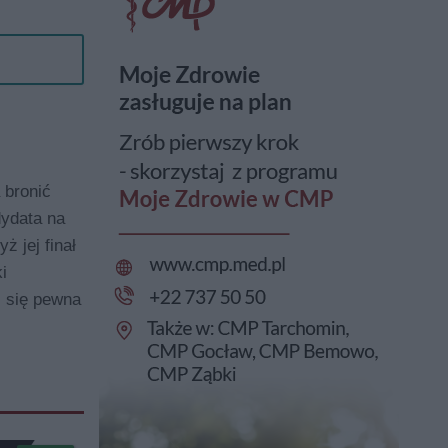
 bronić
dydata na
 jej finał
i
i się pewna