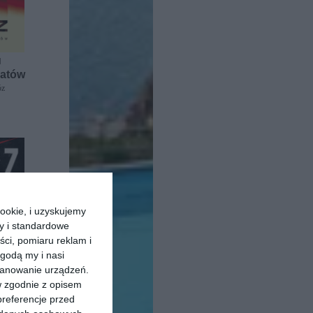
]
iatów
óz
ookie, i uzyskujemy
ry i standardowe
ści, pomiaru reklam i
godą my i nasi
kanowanie urządzeń.
w zgodnie z opisem
-book ]
preferencje przed