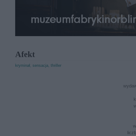
Afekt
kryminał, sensacja, thriller
wydaw
k
w
w
licz