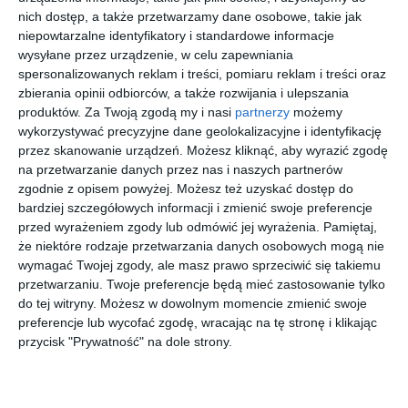
nich dostęp, a także przetwarzamy dane osobowe, takie jak
[ audiobook ]
[ książka, e-book ]
[ książka, audiobook,
[ e-book ]
niepowtarzalne identyfikatory i standardowe informacje
e-book ]
10 żyć
Świątynia
Zabójczy
Better
wysyłane przez urządzenie, w celu zapewniania
Ophelii
ciszy
sekret.
Than Him
spersonalizowanych reklam i treści, pomiaru reklam i treści oraz
Grey
Brutal
Emilia
Emilia
Laurelin Paige
Angelika
zbierania opinii odbiorców, a także rozwijania i ulepszania
Grabowska
Grabowska
Kołodziej
Billionaire
produktów.
Za Twoją zgodą my i nasi
partnerzy
możemy
wykorzystywać precyzyjne dane geolokalizacyjne i identyfikację
przez skanowanie urządzeń. Możesz kliknąć, aby wyrazić zgodę
nowość
nowość
nowość
nowość
na przetwarzanie danych przez nas i naszych partnerów
zgodnie z opisem powyżej. Możesz też uzyskać dostęp do
bardziej szczegółowych informacji i zmienić swoje preferencje
[ książka, audiobook,
[ książka, audiobook,
[ e-book ]
[ e-book ]
przed wyrażeniem zgody lub odmówić jej wyrażenia.
Pamiętaj,
e-book ]
e-book ]
Zabójczy
In a Jam.
Chasing
Midnight
że niektóre rodzaje przetwarzania danych osobowych mogą nie
miliarder.
Słodkie
the Wild
Mysteries
wymagać Twojej zgody, ale masz prawo sprzeciwić się takiemu
Brutal
kłopoty
Laurelin Paige
Kate Canterbary
Elliott Rose
Ewa Remek
przetwarzaniu. Twoje preferencje będą mieć zastosowanie tylko
Billionaire
do tej witryny. Możesz w dowolnym momencie zmienić swoje
preferencje lub wycofać zgodę, wracając na tę stronę i klikając
nowość
nowość
nowość
nowość
przycisk "Prywatność" na dole strony.
[ e-book ]
[ książka, e-book ]
[ książka ]
[ książka, audiobook,