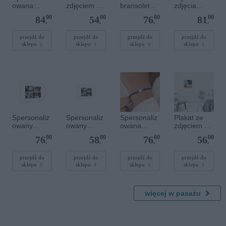
owana
zdjęciem 20
bransoletka
zdjęcia
bransoletka
x 20 cm
sznurkowa
plakatu - 50
00
00
00
00
84
54
76
81
z
dla dzieci -
x 70 cm
,
,
,
,
kamieniami
Spersonaliz
szlachetnym
owana -
przejdź do
przejdź do
przejdź do
przejdź do
sklepu
sklepu
sklepu
sklepu
i - Szary - M
Srebrne
- 6 mm
serce
Spersonaliz
Spersonaliz
Spersonaliz
Plakat ze
owany
owany
owana
zdjęciem 30
plakat - 60 x
plakat - 30 x
bransoletka
x 30 cm
00
00
00
00
76
58
76
56
40 cm
20 cm
sznurkowa -
,
,
,
,
Niebieska -
Srebrne
przejdź do
przejdź do
przejdź do
przejdź do
sklepu
sklepu
sklepu
sklepu
serce
więcej w pasażu