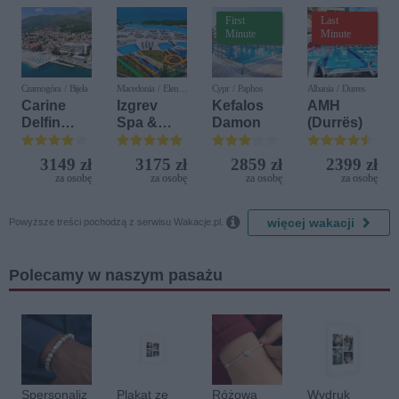
First
Last
Minute
Minute
Czarnogóra / Bijela
Macedonia / Elen
Cypr / Paphos
Albania / Durres
Kamen
Carine
Izgrev
Kefalos
AMH
Delfin
Spa &
Damon
(Durrës)
Bijela (ex.
Aquapark
Iberostar
3149 zł
3175 zł
2859 zł
2399 zł
Bijela
za osobę
za osobę
za osobę
za osobę
Delfin)

więcej wakacji
Powyższe treści pochodzą z serwisu Wakacje.pl.
Polecamy w naszym pasażu
Spersonaliz
Plakat ze
Różowa
Wydruk