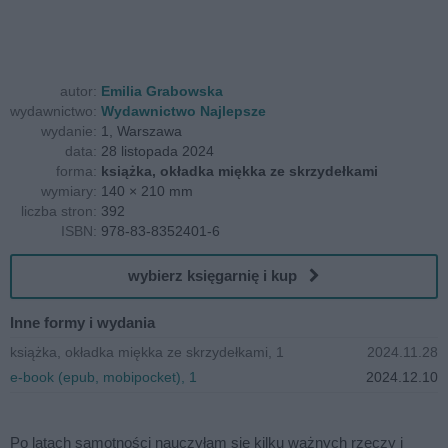
autor:
Emilia Grabowska
wydawnictwo:
Wydawnictwo Najlepsze
wydanie:
1, Warszawa
data:
28 listopada 2024
forma:
książka, okładka miękka ze skrzydełkami
wymiary:
140 × 210 mm
liczba stron:
392
ISBN:
978-83-8352401-6
wybierz księgarnię i kup
Inne formy i wydania
książka, okładka miękka ze skrzydełkami, 1
2024.11.28
e-book (epub, mobipocket), 1
2024.12.10
Po latach samotności nauczyłam się kilku ważnych rzeczy i