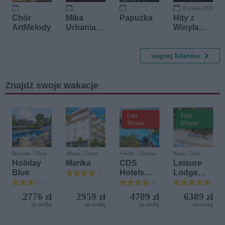
28 grudnia 2026
9 października 2026
13 listopada 2026
19 listopada 2026
Chór
Mika
Papużka
Hity z
ArtMelody
Urbaniak
Winyla
& Victor
Teatru
Davies
Variete
więcej biletów
Muza
Znajdź swoje wakacje
Last
First
Minute
Minute
Rumunia / Olimp
Albania / Durres
Włochy / Terrasini
Kenia / Diani
Holiday
Marika
CDS
Leisure
Blue
Hotels
Lodge
Terrasini
Beach &
(ex. Citta
Golf
2776 zł
2959 zł
4709 zł
6389 zł
del Mare)
Resort by
za osobę
za osobę
za osobę
za osobę
Diamonds