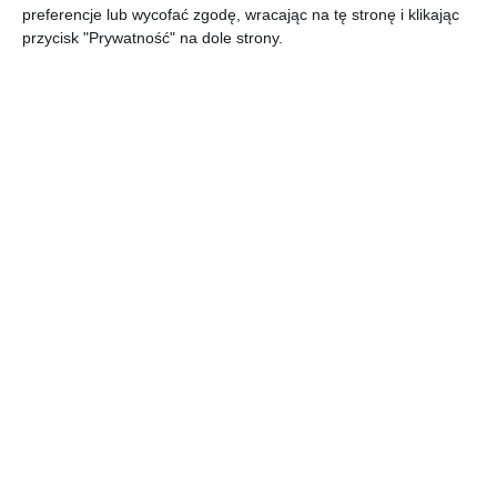
preferencje lub wycofać zgodę, wracając na tę stronę i klikając
25 grudnia
wto
Boże Narodzenie
przycisk "Prywatność" na dole strony.
26 grudnia
śro
Boże Narodzenie
31 grudnia
pon
Sylwester
LINKI SPONSOROWANE
ZOLIBORZNEWS.PL
ERECEPTAONLINE24.PL
PORÓWNYWARKA KREDYTÓW RANKOMAT.PL
SZUKASZ KURSÓW DO MATURY? POZNAJ SPRAWDZONE
KURSY MATURALNE W WARSZAWIE
ADAPTIVEGRC
REKLAMA