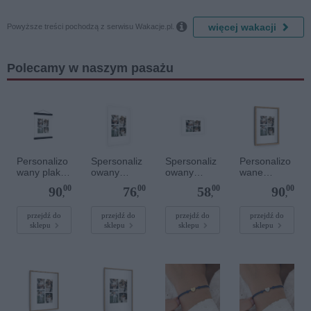
Diamonds
Delfin)

więcej wakacji
Powyższe treści pochodzą z serwisu Wakacje.pl.
Polecamy w naszym pasażu
Personalizo
Spersonaliz
Spersonaliz
Personalizo
wany plakat
owany
owany
wane
z
plakat - 40 x
plakat - 30 x
zdjęcie w
00
00
00
00
90
76
58
90
lakierowany
60 cm
20 cm
drewnianej
,
,
,
,
m
ramce 20 x
magnetyczn
30 cm
przejdź do
przejdź do
przejdź do
przejdź do
sklepu
sklepu
sklepu
sklepu
ym
wieszaczkie
m 20 x 30
cm