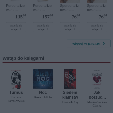
Personalizo
Personalizo
Spersonaliz
Spersonaliz
wane
wane
owana
owana
zdjęcie w
zdjęcie w
bransoletka
bransoletka
00
00
00
00
135
157
76
76
drewnianej
drewnianej
sznurkowa -
sznurkowa -
,
,
,
,
ramce 40 x
ramce 40 x
Niebieska -
Niebieska -
50 cm
60 cm
Złote serce
Srebrne
przejdź do
przejdź do
przejdź do
przejdź do
sklepu
sklepu
sklepu
sklepu
serce
więcej w pasażu
Wstąp do księgarni
Turnus
Noc
Siedem
Jak
kłamstw
porzucić
Barbara
Bernard Minier
Tomaszewska
miliardera.
Elizabeth Kay
Monika Sobień-
Górska
.. i przeżyć