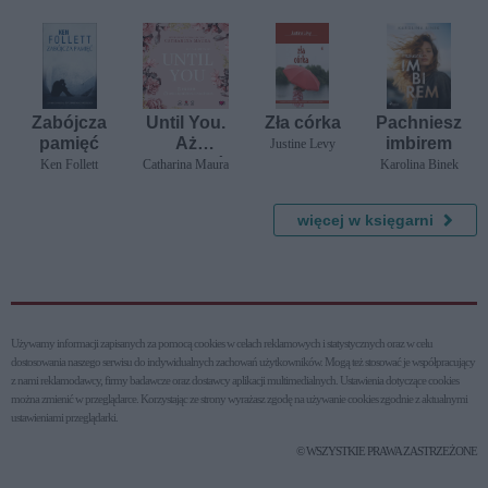
Zabójcza
Until You.
Zła córka
Pachniesz
pamięć
Aż
imbirem
Justine Levy
pojawiłaś
Ken Follett
Catharina Maura
Karolina Binek
się ty. Off-
Limits
więcej w księgarni
Używamy informacji zapisanych za pomocą cookies w celach reklamowych i statystycznych oraz w celu
dostosowania naszego serwisu do indywidualnych zachowań użytkowni­ków. Mogą też stosować je współpracujący
z nami reklamodawcy, firmy badawcze oraz dostawcy aplikacji multimedialnych. Ustawienia dotyczące cookies
można zmienić w przeglądarce. Korzystając ze strony wyrażasz zgodę na używanie cookies zgodnie z aktualnymi
ustawieniami przeglądarki.
© WSZYSTKIE PRAWA ZASTRZEŻONE