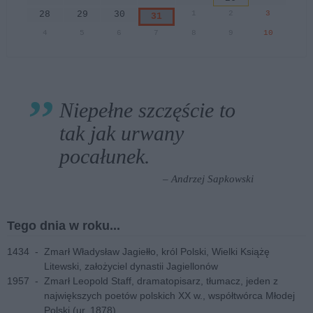
28
29
30
1
2
3
31
4
5
6
7
8
9
10
Niepełne szczęście to
tak jak urwany
pocałunek.
– Andrzej Sapkowski
Tego dnia w roku...
1434
-
Zmarł Władysław Jagiełło, król Polski, Wielki Książę
Litewski, założyciel dynastii Jagiellonów
1957
-
Zmarł Leopold Staff, dramatopisarz, tłumacz, jeden z
największych poetów polskich XX w., współtwórca Młodej
Polski (ur. 1878)