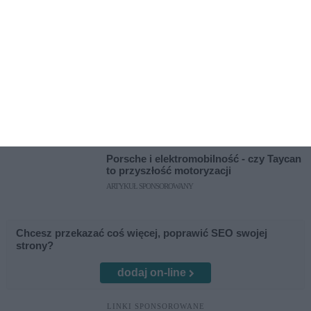
Outsourcing IT dla małych i średnich
firm w Warszawie - kiedy to się opłaca?
ARTYKUŁ SPONSOROWANY
Czy powerbankiem naładuję laptopa?
ARTYKUŁ SPONSOROWANY
Kolacja sylwestrowa w restauracji -
gdzie spędzić tę wyjątkową noc?
ARTYKUŁ SPONSOROWANY
Porsche i elektromobilność - czy Taycan
to przyszłość motoryzacji
ARTYKUŁ SPONSOROWANY
Chcesz przekazać coś więcej, poprawić SEO swojej
strony?
dodaj on-line
LINKI SPONSOROWANE