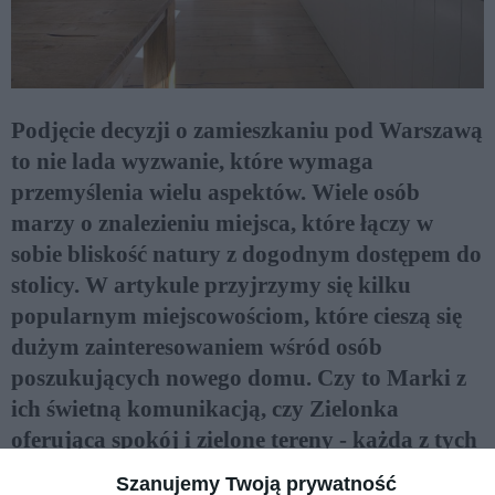
Podjęcie decyzji o zamieszkaniu pod Warszawą
to nie lada wyzwanie, które wymaga
przemyślenia wielu aspektów. Wiele osób
marzy o znalezieniu miejsca, które łączy w
sobie bliskość natury z dogodnym dostępem do
stolicy. W artykule przyjrzymy się kilku
popularnym miejscowościom, które cieszą się
dużym zainteresowaniem wśród osób
poszukujących nowego domu. Czy to Marki z
ich świetną komunikacją, czy Zielonka
oferująca spokój i zielone tereny - każda z tych
lokalizacji ma coś wyjątkowego do
Szanujemy Twoją prywatność