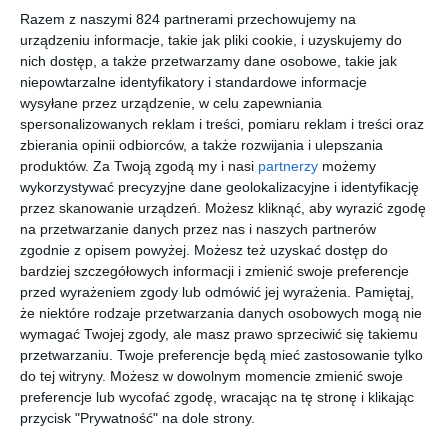
zaoferowania. Zapraszam do lektury, aby
Razem z naszymi 824 partnerami przechowujemy na
dowiedzieć się więcej o zaletach życia pod
urządzeniu informacje, takie jak pliki cookie, i uzyskujemy do
Warszawą i znaleźć miejsce idealne dla siebie.
nich dostęp, a także przetwarzamy dane osobowe, takie jak
niepowtarzalne identyfikatory i standardowe informacje
wysyłane przez urządzenie, w celu zapewniania
Popularne miejscowości do zamieszkania pod
spersonalizowanych reklam i treści, pomiaru reklam i treści oraz
Warszawą
zbierania opinii odbiorców, a także rozwijania i ulepszania
produktów.
Za Twoją zgodą my i nasi
partnerzy
możemy
Wybór odpowiedniego miejsca do zamieszkania pod Warszawą
wykorzystywać precyzyjne dane geolokalizacyjne i identyfikację
to decyzja, która może znacząco wpłynąć na komfort życia.
przez skanowanie urządzeń. Możesz kliknąć, aby wyrazić zgodę
na przetwarzanie danych przez nas i naszych partnerów
Wśród najpopularniejszych miejscowości, które przyciągają
zgodnie z opisem powyżej. Możesz też uzyskać dostęp do
nowych mieszkańców, znajdują się Marki, Wołomin, Zielonka
bardziej szczegółowych informacji i zmienić swoje preferencje
oraz Ząbki. Każda z tych lokalizacji oferuje unikalne zalety, które
przed wyrażeniem zgody lub odmówić jej wyrażenia.
Pamiętaj,
warto rozważyć przed podjęciem decyzji o przeprowadzce.
że niektóre rodzaje przetwarzania danych osobowych mogą nie
Marki
wyróżniają się doskonałą dostępnością komunikacyjną
wymagać Twojej zgody, ale masz prawo sprzeciwić się takiemu
dzięki obwodnicy i drodze ekspresowej S8, co umożliwia szybki
przetwarzaniu. Twoje preferencje będą mieć zastosowanie tylko
dojazd do centrum Warszawy. Dodatkowo, mieszkańcy mogą
do tej witryny. Możesz w dowolnym momencie zmienić swoje
preferencje lub wycofać zgodę, wracając na tę stronę i klikając
korzystać z licznych terenów rekreacyjnych, takich jak park
przycisk "Prywatność" na dole strony.
miejski czy rezerwat przyrody Horowe Bagno.