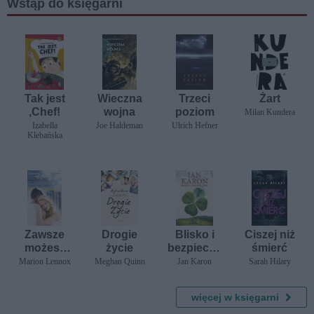
Wstąp do księgarni
Tak jest
Wieczna
Trzeci
Żart
,Chef!
wojna
poziom
Milan Kundera
Izabella
Joe Haldeman
Ulrich Hefner
Klebańska
Zawsze
Drogie
Blisko i
Ciszej niż
możesz
życie
bezpieczn
śmierć
na mnie
ie
Marion Lennox
Meghan Quinn
Jan Karon
Sarah Hilary
liczyć
więcej w księgarni