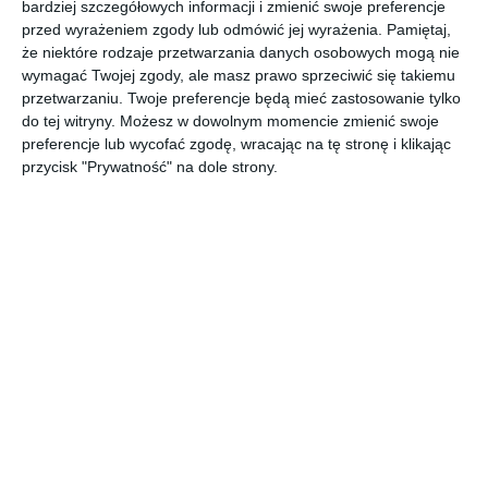
bardziej szczegółowych informacji i zmienić swoje preferencje
przed wyrażeniem zgody lub odmówić jej wyrażenia.
Pamiętaj,
że niektóre rodzaje przetwarzania danych osobowych mogą nie
Wyrażam zgodę
na przetwarzanie moich danych osobowych (tj. adresu IP, który
zapisze się automatycznie) przez Echo Media Plus sp. z o.o. z siedzibą w
wymagać Twojej zgody, ale masz prawo sprzeciwić się takiemu
Legionowie, ul. Wspólna 3. Niniejsza zgoda jest warunkiem koniecznym do
przetwarzaniu. Twoje preferencje będą mieć zastosowanie tylko
skomentowania artykułu i/lub opublikowania posta na forum portalu tustolica.pl
zgodnie z rozporządzeniem Parlamentu Europejskiego i Rady (UE) 2016/679 z
do tej witryny. Możesz w dowolnym momencie zmienić swoje
dnia 27 kwietnia 2016 r. w sprawie ochrony osób fizycznych w związku z
preferencje lub wycofać zgodę, wracając na tę stronę i klikając
przetwarzaniem danych osobowych i w sprawie swobodnego przepływu takich
przycisk "Prywatność" na dole strony.
danych oraz uchylenia dyrektywy 95/46/WE. Dane osobowe są przetwarzane
wyłącznie w zakresie celu ich podania, tj. skomentowania artykułu i/lub
opublikowania posta na forum portalu tustolica.pl. W tym wypadku nie jest
możliwe wycofanie zgody na przetwarzanie danych osobowych w postaci adresu
IP.
więcej
zapisz
podgląd
LINKI SPONSOROWANE
ADAPTIVEGRC
PORÓWNYWARKA KREDYTÓW RANKOMAT.PL
SZUKASZ KURSÓW DO MATURY? POZNAJ SPRAWDZONE
KURSY MATURALNE W WARSZAWIE
ERECEPTAONLINE24.PL