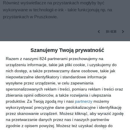
Również wyświetlacze na przystankach mogłyby być
wykonywane w technologii e-ink - takie funkcjonują np. na
przystankach w Pruszkowie.
10 / 4138
podziel się
tweetnij
kanał RSS
wyślij link
Szanujemy Twoją prywatność
Razem z naszymi 824 partnerami przechowujemy na
:
Dodaj komentarz
urządzeniu informacje, takie jak pliki cookie, i uzyskujemy do
nich dostęp, a także przetwarzamy dane osobowe, takie jak
niepowtarzalne identyfikatory i standardowe informacje
wysyłane przez urządzenie, w celu zapewniania
spersonalizowanych reklam i treści, pomiaru reklam i treści oraz
zbierania opinii odbiorców, a także rozwijania i ulepszania
produktów.
Za Twoją zgodą my i nasi
partnerzy
możemy
wykorzystywać precyzyjne dane geolokalizacyjne i identyfikację
przez skanowanie urządzeń. Możesz kliknąć, aby wyrazić zgodę
:
nick (podpis)
na przetwarzanie danych przez nas i naszych partnerów
zgodnie z opisem powyżej. Możesz też uzyskać dostęp do