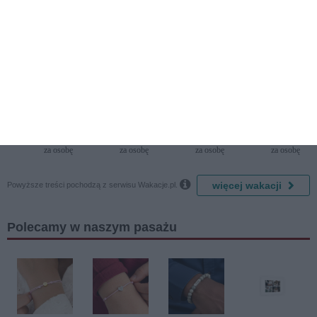
Last
First
First
Minute
Minute
Minute
Włochy / Terrasini
Rumunia / Olimp
Cypr / Paphos
Kenia / Diani
CDS
Holiday
Kefalos
Leisure
Hotels
Blue
Damon
Lodge
Terrasini
Beach &
(ex. Citta
Golf
4709 zł
2776 zł
2859 zł
6389 zł
del Mare)
Resort by
za osobę
za osobę
za osobę
za osobę
Diamonds

więcej wakacji
Powyższe treści pochodzą z serwisu Wakacje.pl.
Polecamy w naszym pasażu