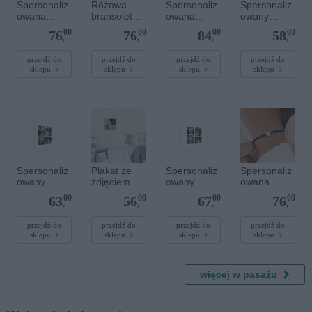
Spersonaliz
Różowa
Spersonaliz
Spersonaliz
owana
bransoletka
owana
owany
bransoletka
sznurkowa
bransoletka
plakat - 30 x
00
00
00
00
76
76
84
58
sznurkowa -
dla dzieci -
z
20 cm
,
,
,
,
Różowa -
Spersonaliz
kamieniami
Złote kółko
owana -
szlachetnym
przejdź do
przejdź do
przejdź do
przejdź do
sklepu
sklepu
sklepu
sklepu
Srebrne
i - Szary - M
serce
- 6 mm
Spersonaliz
Plakat ze
Spersonaliz
Spersonaliz
owany
zdjęciem 30
owany
owana
plakat - 30 x
x 30 cm
plakat - 40 x
bransoletka
00
00
00
00
63
56
67
76
40 cm
40 cm
sznurkowa -
,
,
,
,
Niebieska -
Złote serce
przejdź do
przejdź do
przejdź do
przejdź do
sklepu
sklepu
sklepu
sklepu
więcej w pasażu