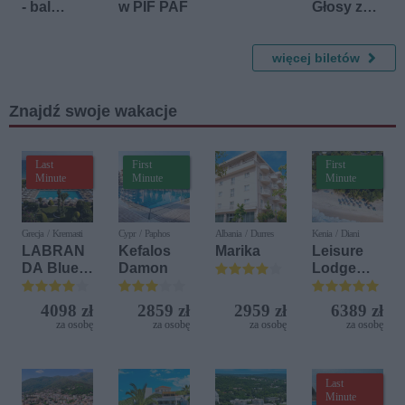
- bal
w PIF PAF
Głosy z
fantasy
Bajek
więcej biletów
Znajdź swoje wakacje
Last
First
First
Minute
Minute
Minute
Grecja / Kremasti
Cypr / Paphos
Albania / Durres
Kenia / Diani
LABRAN
Kefalos
Marika
Leisure
DA Blue
Damon
Lodge
Bay
Beach &
Resort
Golf
4098 zł
2859 zł
2959 zł
6389 zł
Resort by
za osobę
za osobę
za osobę
za osobę
Diamonds
Last
Minute