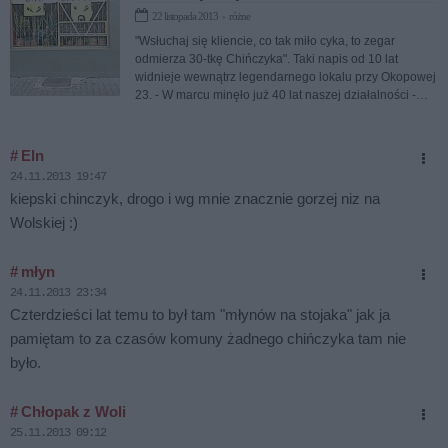
22 listopada 2013 › różne
"Wsłuchaj się kliencie, co tak miło cyka, to zegar
odmierza 30-tkę Chińczyka". Taki napis od 10 lat
widnieje wewnątrz legendarnego lokalu przy Okopowej
23. - W marcu minęło już 40 lat naszej działalności -
mówi Hanna Litwińska, jedna z trzech sióstr (dwie
pozostałe to Katarzyna i Elżbieta) prowadzących "Bar
Chińczyk". To najstarsza tego typu restauracja w stolicy.
# Eln
24.11.2013 19:47
kiepski chinczyk, drogo i wg mnie znacznie gorzej niz na
Wolskiej :)
# młyn
24.11.2013 23:34
Czterdzieści lat temu to był tam "młynów na stojaka" jak ja
pamiętam to za czasów komuny żadnego chińczyka tam nie
było.
# Chłopak z Woli
25.11.2013 09:12