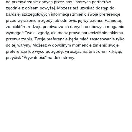
na przetwarzanie danych przez nas i naszych partnerów
restauracji po dawnym "Młynowie" gdzie teraz jest Rong
zgodnie z opisem powyżej. Możesz też uzyskać dostęp do
Vang.
bardziej szczegółowych informacji i zmienić swoje preferencje
przed wyrażeniem zgody lub odmówić jej wyrażenia.
Pamiętaj,
# groszek
że niektóre rodzaje przetwarzania danych osobowych mogą nie
12.12.2013 14:00
wymagać Twojej zgody, ale masz prawo sprzeciwić się takiemu
Super jedzenie, polecam. Bywałam na Senatorskiej byłam i na
przetwarzaniu. Twoje preferencje będą mieć zastosowanie tylko
Okopowej. Wolałam klimat na Senatorskiej, ale tu obecnie te
do tej witryny. Możesz w dowolnym momencie zmienić swoje
same Panie i podobny klimat i ten smak. Niepowtarzalny.
preferencje lub wycofać zgodę, wracając na tę stronę i klikając
przycisk "Prywatność" na dole strony.
Każdy inny pseudo chińczyk to mordownia i ochyctwo.
REKLAMA