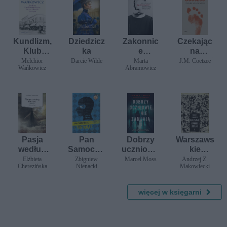
Kundlizm,
Dziedzicz
Zakonnic
Czekając
Klub
ka
e
na
Trzeciego
odchodzą
barbarzyń
Melchior
Darcie Wilde
Marta
J.M. Coetzee
Wańkowicz
Abramowicz
Miejsca,
po cichu
ców
Polacy i
Ameryka,
Tworzywo
Pasja
Pan
Dobrzy
Warszaws
według
Samocho
uczniowie
kie
Einara
dzik i
nie
kawiarnie
Elżbieta
Zbigniew
Marcel Moss
Andrzej Z.
Cherezińska
Nienacki
Makowiecki
Fantomas
zabijają
literackie
więcej w księgarni