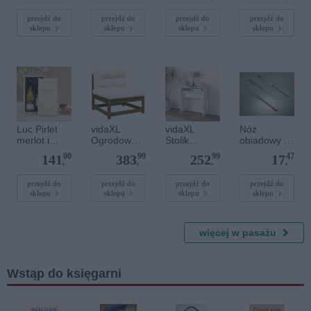
100x32,5x3
ciemnozielo
ogrodu,
5 cm,
ne, 200x200
szare
przejdź do
przejdź do
przejdź do
przejdź do
sklepu
sklepu
sklepu
sklepu
materiał
cm, aksamit
poduszki,
drewnopoch
sosna
odny
Luc Pirlet
vidaXL
vidaXL
Nóż
merlot i
Ogrodowe
Stolik
obiadowy -
chardonnay
siedzisko
konsolowy,
49 MUZA
00
99
99
47
141
383
252
17
w skrzynce
środkowe z
biały,
,
,
,
,
z grawerem
kremowymi
78x30x80
poduszkami
cm, materiał
przejdź do
przejdź do
przejdź do
przejdź do
sklepu
sklepu
sklepu
sklepu
, lita sosna
drewnopoch
odny
więcej w pasażu
Wstąp do księgarni