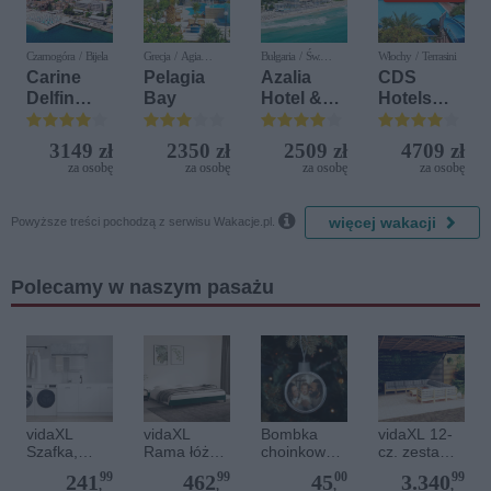
Czarnogóra / Bijela
Grecja / Agia
Bułgaria / Św.
Włochy / Terrasini
Pelagia
Konstantyn i Elena
Carine
Pelagia
Azalia
CDS
Delfin
Bay
Hotel &
Hotels
Bijela (ex.
Spa
Terrasini
Iberostar
(ex. Citta
3149 zł
2350 zł
2509 zł
4709 zł
Bijela
del Mare)
za osobę
za osobę
za osobę
za osobę
Delfin)

więcej wakacji
Powyższe treści pochodzą z serwisu Wakacje.pl.
Polecamy w naszym pasażu
vidaXL
vidaXL
Bombka
vidaXL 12-
Szafka,
Rama łóżka
choinkowa
cz. zestaw
szarość
bez
ze zdjęciem
wypoczynko
99
99
00
99
241
462
45
3.340
betonu,
materaca,
wy do
,
,
,
,