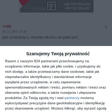
# NIE
25.11.2013 13:25
jest śmierdząco, ohydnie nikomu nie polecam!
# Alex
Szanujemy Twoją prywatność
25.11.2013 20:09
Byłem i pytałem na jakich zasadach można przejąć ten
Razem z naszymi 824 partnerami przechowujemy na
"biznes". Pani z którą rozmawiałem powiedziała mi że chcą
urządzeniu informacje, takie jak pliki cookie, i uzyskujemy do
nich dostęp, a także przetwarzamy dane osobowe, takie jak
za recepturę .......... czyli według moich obliczeń tyle ile
niepowtarzalne identyfikatory i standardowe informacje
kosztuje kawalerka w Warszawie. Lokal nadaje się tylko i
wysyłane przez urządzenie, w celu zapewniania
wyłącznie do remontu, meble do wymiany, trzeba poszukać
spersonalizowanych reklam i treści, pomiaru reklam i treści oraz
klienta bo codziennie kiedy tamtędy przechodzę nie widzę
zbierania opinii odbiorców, a także rozwijania i ulepszania
ruchu, dzięki któremu można by było odrobić zainwestowane
produktów.
Za Twoją zgodą my i nasi
partnerzy
możemy
pieniądze, no i ten dziwny zapach który nie ma nic
wykorzystywać precyzyjne dane geolokalizacyjne i identyfikację
wspólnegoz chińskim jedzeniem. Nie mylić oczywiście
przez skanowanie urządzeń. Możesz kliknąć, aby wyrazić zgodę