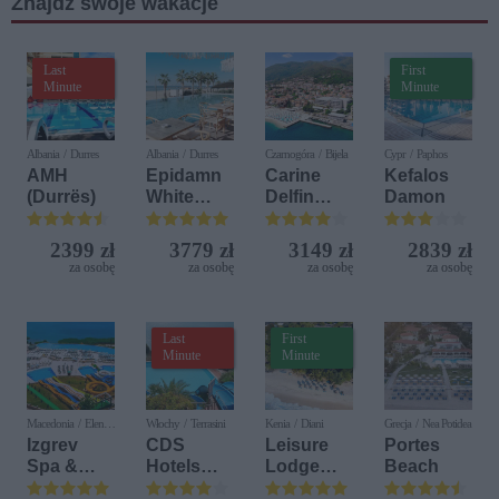
Znajdź swoje wakacje
Last
First
Minute
Minute
Albania / Durres
Albania / Durres
Czarnogóra / Bijela
Cypr / Paphos
AMH
Epidamn
Carine
Kefalos
(Durrës)
White
Delfin
Damon
Sensation
Bijela (ex.
Iberostar
2399 zł
3779 zł
3149 zł
2839 zł
Bijela
za osobę
za osobę
za osobę
za osobę
Delfin)
Last
First
Minute
Minute
Macedonia / Elen
Włochy / Terrasini
Kenia / Diani
Grecja / Nea Potidea
Kamen
Izgrev
CDS
Leisure
Portes
Spa &
Hotels
Lodge
Beach
Aquapark
Terrasini
Beach &