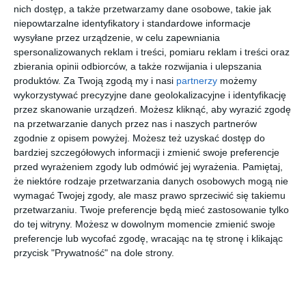
przewidujący poprowadzenie przyłącza przez obrzeża prywatnej
nich dostęp, a także przetwarzamy dane osobowe, takie jak
nieruchomości, do bardziej oddalonej podrozdzielni. Taka wersja
niepowtarzalne identyfikatory i standardowe informacje
została zaakceptowana.
wysyłane przez urządzenie, w celu zapewniania
spersonalizowanych reklam i treści, pomiaru reklam i treści oraz
zbierania opinii odbiorców, a także rozwijania i ulepszania
produktów.
Za Twoją zgodą my i nasi
partnerzy
możemy
Wstąp do księgarni
wykorzystywać precyzyjne dane geolokalizacyjne i identyfikację
przez skanowanie urządzeń. Możesz kliknąć, aby wyrazić zgodę
na przetwarzanie danych przez nas i naszych partnerów
zgodnie z opisem powyżej. Możesz też uzyskać dostęp do
bardziej szczegółowych informacji i zmienić swoje preferencje
przed wyrażeniem zgody lub odmówić jej wyrażenia.
Pamiętaj,
[ audiobook ]
[ książka ]
[ e-book ]
[ komiks ]
że niektóre rodzaje przetwarzania danych osobowych mogą nie
Porwanie
Koszmarn
Królewski
Wielki
wymagać Twojej zgody, ale masz prawo sprzeciwić się takiemu
w
e istoty,
skarb. Kto
baśniowy
przetwarzaniu. Twoje preferencje będą mieć zastosowanie tylko
Tiutiurlist
które
odnajdzie
crossover
Wojciech
Marco Kubiś
Jacek Dubois
Bill Willingham
do tej witryny. Możesz w dowolnym momencie zmienić swoje
Żukrowski
anie,
spotykasz
klejnoty
preferencje lub wycofać zgodę, wracając na tę stronę i klikając
Książka
każdego
koronacyj
audio,
dnia
ne?
przycisk "Prywatność" na dole strony.
więcej w księgarni
czyta
Marian
Opania
Wszystko zależy od E.ON