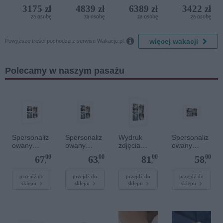
(ex. Citta
Golf
3175 zł
4839 zł
6389 zł
3422 zł
del Mare)
Resort by
za osobę
za osobę
za osobę
za osobę
Diamonds

więcej wakacji
Powyższe treści pochodzą z serwisu Wakacje.pl.
Polecamy w naszym pasażu
Spersonaliz
Spersonaliz
Wydruk
Spersonaliz
owany
owany
zdjęcia
owany
plakat - 40 x
plakat - 30 x
plakatu - 50
plakat - 30 x
00
00
00
00
67
63
81
58
40 cm
40 cm
x 70 cm
20 cm
,
,
,
,
przejdź do
przejdź do
przejdź do
przejdź do
sklepu
sklepu
sklepu
sklepu