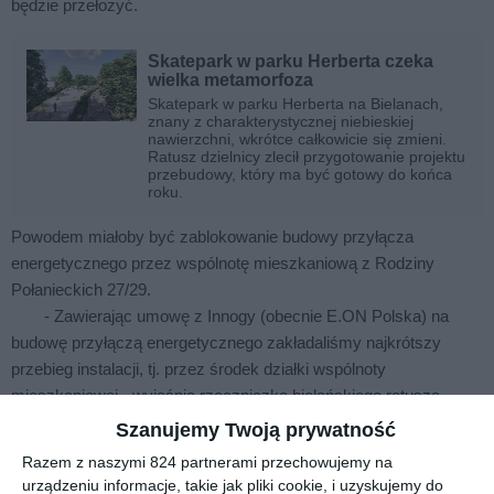
będzie przełożyć.
Skatepark w parku Herberta czeka
wielka metamorfoza
Skatepark w parku Herberta na Bielanach,
znany z charakterystycznej niebieskiej
nawierzchni, wkrótce całkowicie się zmieni.
Ratusz dzielnicy zlecił przygotowanie projektu
przebudowy, który ma być gotowy do końca
roku.
Powodem miałoby być zablokowanie budowy przyłącza
energetycznego przez wspólnotę mieszkaniową z Rodziny
Połanieckich 27/29.
- Zawierając umowę z Innogy (obecnie E.ON Polska) na
budowę przyłączą energetycznego zakładaliśmy najkrótszy
przebieg instalacji, tj. przez środek działki wspólnoty
mieszkaniowej - wyjaśnia rzeczniczka bielańskiego ratusza
Magdalena Borek.
Szanujemy Twoją prywatność
Jak łatwo się domyślić, wspólnota nie wyraziła zgody na
Razem z naszymi 824 partnerami przechowujemy na
proponowany przebieg kabla. Urzędnicy wymyślili inny wariant,
urządzeniu informacje, takie jak pliki cookie, i uzyskujemy do