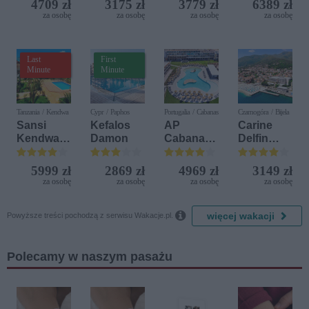
4709 zł
3175 zł
3779 zł
6389 zł
del Mare)
Resort by
za osobę
za osobę
za osobę
za osobę
Diamonds
Last
First
Minute
Minute
Tanzania / Kendwa
Cypr / Paphos
Portugalia / Cabanas
Czarnogóra / Bijela
Sansi
Kefalos
AP
Carine
Kendwa
Damon
Cabanas
Delfin
Beach
Beach &
Bijela (ex.
Resort
Nature
Iberostar
5999 zł
2869 zł
4969 zł
3149 zł
Bijela
za osobę
za osobę
za osobę
za osobę
Delfin)

więcej wakacji
Powyższe treści pochodzą z serwisu Wakacje.pl.
Polecamy w naszym pasażu