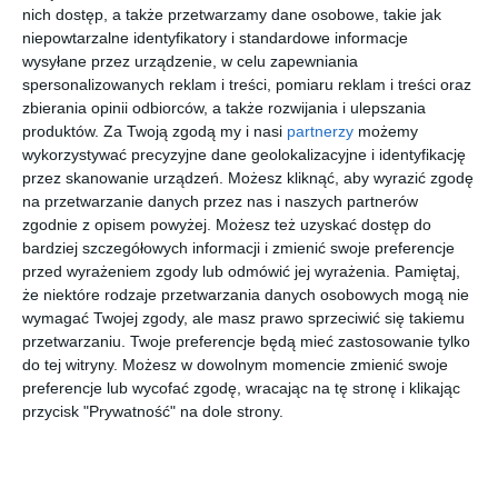
nich dostęp, a także przetwarzamy dane osobowe, takie jak
gdy zapełnił się starszy, znajdujący się przy ul. Młynarskiej.
niepowtarzalne identyfikatory i standardowe informacje
Pierwotnie służył głównie jako miejsce pochówku pochodzących
wysyłane przez urządzenie, w celu zapewniania
z Azji Środkowej żołnierzy Cesarstwa Rosyjskiego,
spersonalizowanych reklam i treści, pomiaru reklam i treści oraz
stacjonujących w Warszawie, potem zaczęto chować tam
zbierania opinii odbiorców, a także rozwijania i ulepszania
cywilnych muzułmanów pochodzenia tatarskiego.
produktów.
Za Twoją zgodą my i nasi
partnerzy
możemy
Odrestaurowana po zniszczeniach z czasu II wojny światowej
wykorzystywać precyzyjne dane geolokalizacyjne i identyfikację
przez skanowanie urządzeń. Możesz kliknąć, aby wyrazić zgodę
nekropolia znajduje się w rejestrze zabytków.
na przetwarzanie danych przez nas i naszych partnerów
zgodnie z opisem powyżej. Możesz też uzyskać dostęp do
DG
bardziej szczegółowych informacji i zmienić swoje preferencje
.
przed wyrażeniem zgody lub odmówić jej wyrażenia.
Pamiętaj,
że niektóre rodzaje przetwarzania danych osobowych mogą nie
podziel się
tweetnij
kanał RSS
wyślij link
wymagać Twojej zgody, ale masz prawo sprzeciwić się takiemu
przetwarzaniu. Twoje preferencje będą mieć zastosowanie tylko
Dziękujemy, że czytasz nasze artykuły. Chcesz na bieżąco
do tej witryny. Możesz w dowolnym momencie zmienić swoje
śledzić ważne sprawy w Twojej dzielnicy i w Warszawie?
preferencje lub wycofać zgodę, wracając na tę stronę i klikając
przycisk "Prywatność" na dole strony.
Zapisz się do naszego newslettera
skonfiguruj