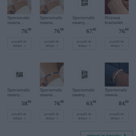
Spersonaliz
Spersonaliz
Spersonaliz
Różowa
owana
owana
owany
bransoletka
bransoletka
bransoletka
plakat - 40 x
sznurkowa
00
00
00
00
76
76
67
76
sznurkowa -
sznurkowa -
40 cm
dla dzieci -
,
,
,
,
Różowa -
Różowa -
Spersonaliz
Złote kółko
Srebrne
owana -
przejdź do
przejdź do
przejdź do
przejdź do
sklepu
sklepu
sklepu
sklepu
kółko
Srebrne
serce
Spersonaliz
Spersonaliz
Spersonaliz
Spersonaliz
owany
owana
owany
owana
plakat - 30 x
bransoletka
plakat - 30 x
bransoletka
00
00
00
00
58
76
63
84
20 cm
sznurkowa -
40 cm
z
,
,
,
,
Niebieska -
kamieniami
Srebrne
szlachetnym
przejdź do
przejdź do
przejdź do
przejdź do
sklepu
sklepu
sklepu
sklepu
serce
i - Szary - M
- 6 mm
więcej w pasażu