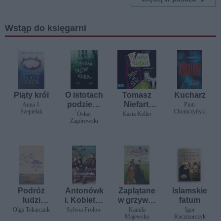
Wstąp do księgarni
Piąty król
O istotach
Tomasz
Kucharz
podziemi
Niefart.
Anna J.
Piotr
Szepielak
Chomczyński
słów kilka
Strach się
Oskar
Kasia Keller
Zagórowski
bać
Podróż
Antonówk
Zaplątane
Islamskie
ludzi
i. Kobiety i
w grzywie.
fatum
Księgi
Czechow
Zła
Olga Tokarczuk
Sylwia Frołow
Kamila
Igor
Majewska
Kaczmarczyk
przyjaciół