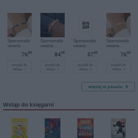
serce
Spersonaliz
Spersonaliz
Spersonaliz
Spersonaliz
owana
owana
owany
owana
bransoletka
bransoletka
plakat - 40 x
bransoletka
00
00
00
00
76
84
67
76
sznurkowa -
z
40 cm
sznurkowa -
,
,
,
,
Niebieska -
kamieniami
Różowa -
Srebrne
szlachetnym
Złote kółko
przejdź do
przejdź do
przejdź do
przejdź do
sklepu
sklepu
sklepu
sklepu
serce
i - Szary - M
- 6 mm
więcej w pasażu
Wstąp do księgarni