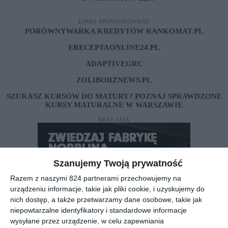
LINKI SPONSOROWANE
PORÓWNYWARKA KREDYTÓW RANKOMAT.PL
ERECEPTAONLINE24.PL
ADAPTIVEGRC
ZOLIBORZNEWS.PL
SZUKASZ KURSÓW DO MATURY? POZNAJ SPRAWDZONE
KURSY MATURALNE W WARSZAWIE
REKLAMA
Szanujemy Twoją prywatność
Razem z naszymi 824 partnerami przechowujemy na
urządzeniu informacje, takie jak pliki cookie, i uzyskujemy do
nich dostęp, a także przetwarzamy dane osobowe, takie jak
niepowtarzalne identyfikatory i standardowe informacje
wysyłane przez urządzenie, w celu zapewniania