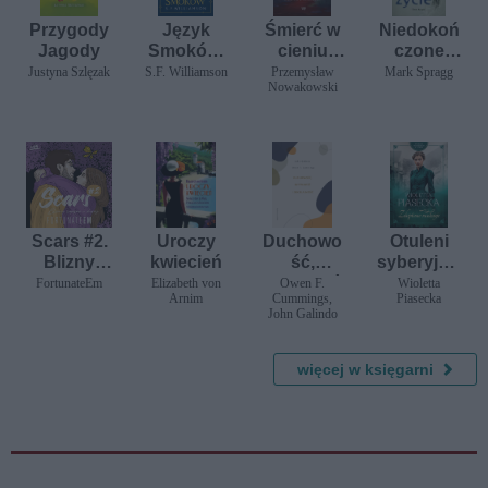
Przygody
Język
Śmierć w
Niedokoń
Jagody
Smoków.
cieniu
czone
Miękka ze
wulkanu
życie
Justyna Szlęzak
S.F. Williamson
Przemysław
Mark Spragg
Nowakowski
skrzydełk
ami
Scars #2.
Uroczy
Duchowo
Otuleni
Blizny
kwiecień
ść,
syberyjski
zapisane
intymnoś
m
FortunateEm
Elizabeth von
Owen F.
Wioletta
Arnim
Cummings,
Piasecka
w duszy
ć i
wiatrem.
John Galindo
seksualno
Zdeptane
ść
nadzieje
więcej w księgarni