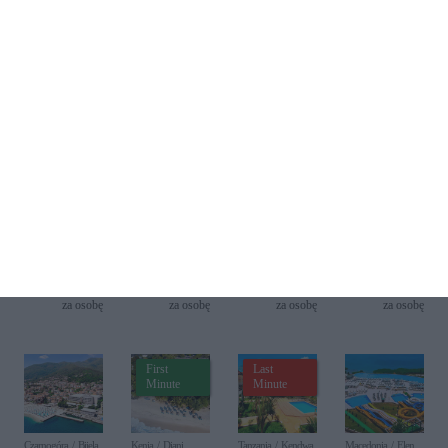
odnieść
aż po
więcej biletów
ny
sukcesu
największ
e przeboje
Znajdź swoje wakacje
filmowe
Last
First
Minute
Minute
Portugalia / Cabanas
Albania / Durres
Włochy / Terrasini
Cypr / Paphos
AP
Epidamn
CDS
Kefalos
Cabanas
White
Hotels
Damon
Beach &
Sensation
Terrasini
Nature
(ex. Citta
4969 zł
3779 zł
4709 zł
2869 zł
del Mare)
za osobę
za osobę
za osobę
za osobę
First
Last
Minute
Minute
Czarnogóra / Bijela
Kenia / Diani
Tanzania / Kendwa
Macedonia / Elen