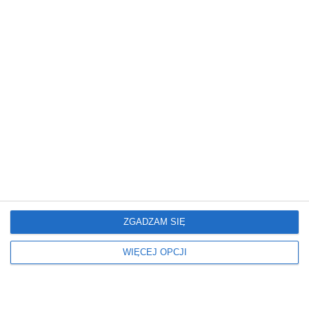
REKLAMA
ZGADZAM SIĘ
Misz@masz
WIĘCEJ OPCJI
R
J
anking zaufania
aką pogodę przyniesie
polityków: Karol
nam maj?