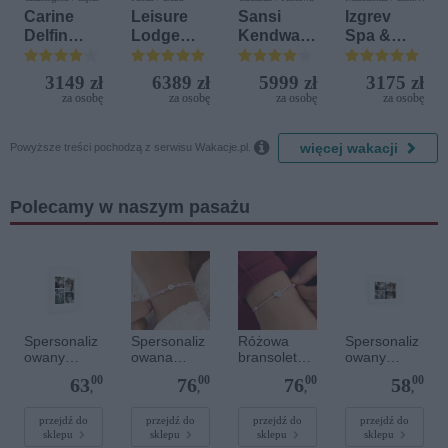
Kamen
Carine
Leisure
Sansi
Izgrev
Delfin
Lodge
Kendwa
Spa &
Bijela (ex.
Beach &
Beach
Aquapark
Iberostar
Golf
Resort
3149 zł
6389 zł
5999 zł
3175 zł
Bijela
Resort by
za osobę
za osobę
za osobę
za osobę
Delfin)
Diamonds

więcej wakacji
Powyższe treści pochodzą z serwisu Wakacje.pl.
Polecamy w naszym pasażu
Spersonaliz
Spersonaliz
Różowa
Spersonaliz
owany
owana
bransoletka
owany
plakat - 30 x
bransoletka
sznurkowa
plakat - 30 x
00
00
00
00
63
76
76
58
40 cm
sznurkowa -
dla dzieci -
20 cm
,
,
,
,
Różowa -
Spersonaliz
Srebrne
owana -
przejdź do
przejdź do
przejdź do
przejdź do
sklepu
sklepu
sklepu
sklepu
kółko
Srebrne