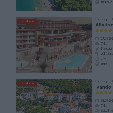
Rainbow
Chorwacja / I
Last Minute
Albatro
27.08.202
7 dni
Katowice
All Inclus
27°C
Itaka
Chorwacja / 
Last Minute
Ivando
01.09.202
7 dni
dojazd wł