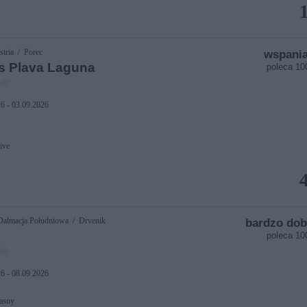
stria / Porec
wspania
s Plava Laguna
poleca 1
6 - 03.09.2026
ive
Dalmacja Południowa / Drvenik
bardzo dob
poleca 1
6 - 08.09.2026
asny