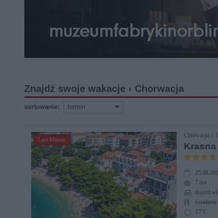
Znajdź swoje wakacje › Chorwacja
sortowanie:
Chorwacja / 
Last Minute
Krasna
25.08.202
7 dni
dojazd wł
śniadania 
27°C