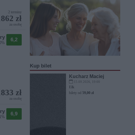
2 terminy
1862 zł
za osobę
ry
6,2
70%
Kup bilet
Kucharz Maciej
15.09.2026, 19:00
Ełk
1833 zł
bilety od
59,00 zł
za osobę
ry
6,9
71%