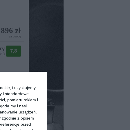
1896 zł
za osobę
ry
7,8
d.)
ookie, i uzyskujemy
ry i standardowe
4 terminy
ści, pomiaru reklam i
889 zł
d
godą my i nasi
za osobę
kanowanie urządzeń.
w zgodnie z opisem
ry
6,6
preferencje przed
73%