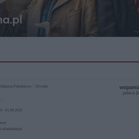
Dalmacja Południowa / Drvenik
wspania
poleca (b
6 - 01.09.2026
asny
i obiadokolacje