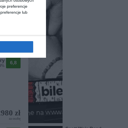
a danych osobowych
oje preferencje
preferencje lub
2698 zł
za osobę
ry
6,8
69%
2980 zł
za osobę