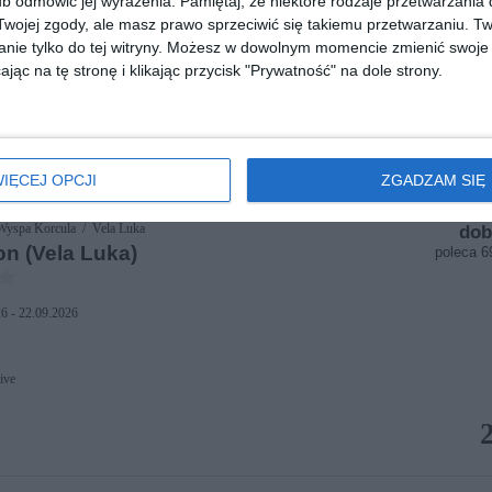
b odmówić jej wyrażenia.
Pamiętaj, że niektóre rodzaje przetwarzani
ojej zgody, ale masz prawo sprzeciwić się takiemu przetwarzaniu. Tw
6 - 22.09.2026
nie tylko do tej witryny. Możesz w dowolnym momencie zmienić swoje 
jąc na tę stronę i klikając przycisk "Prywatność" na dole strony.
ive
Tour
IĘCEJ OPCJI
ZGADZAM SIĘ
Wyspa Korcula / Vela Luka
dob
n (Vela Luka)
poleca 
6 - 22.09.2026
ive