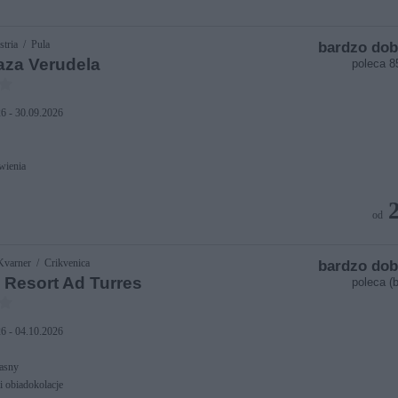
stria / Pula
bardzo dob
aza Verudela
poleca 
6 - 30.09.2026
wienia
od
varner / Crikvenica
bardzo dob
 Resort Ad Turres
poleca (b
6 - 04.10.2026
asny
i obiadokolacje