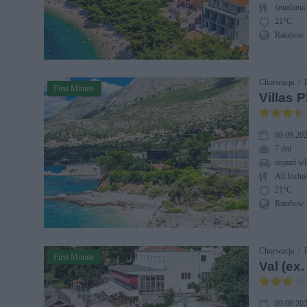
śniadania 
21°C
Rainbow
Chorwacja / D
First Minute
Villas P
08.09.202
7 dni
dojazd wł
All Inclus
21°C
Rainbow
Chorwacja / D
First Minute
Val (ex
09.09.202