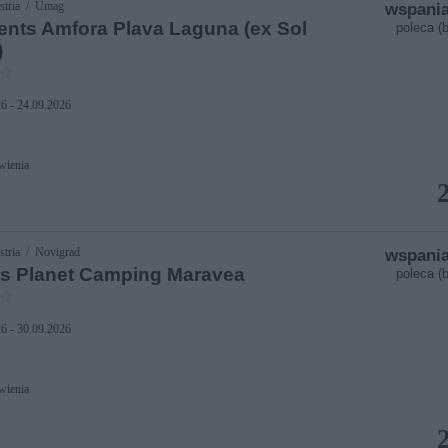
stria / Umag
wspania
nts Amfora Plava Laguna (ex Sol
poleca (b
)
6 - 24.09.2026
wienia
stria / Novigrad
wspania
s Planet Camping Maravea
poleca (b
6 - 30.09.2026
wienia