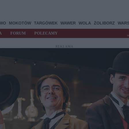
OWO
MOKOTÓW
TARGÓWEK
WAWER
WOLA
ŻOLIBORZ
WAR
A
FORUM
POLECAMY
t
REKLAMA