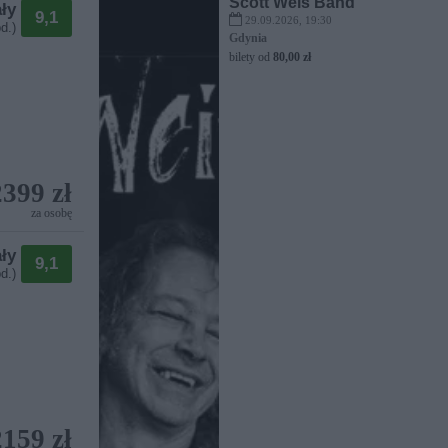
Scott Weis Band
ły
9,1
29.09.2026, 19:30
d.)
Gdynia
bilety od
80,00 zł
2399 zł
za osobę
ły
9,1
d.)
2159 zł