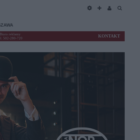
SZAWA
Biuro reklamy
KONTAKT
el. 502-280-720