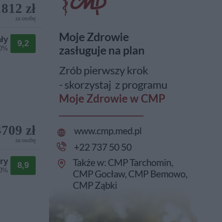
1812 zł
za osobę
ły
9,2
00%
4709 zł
za osobę
ry
8,9
00%