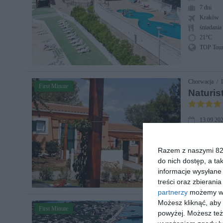
7 dni
Kraków
śniadania
21°C
TOP Touri
Chorwacja / I
First Minute
Naturis
13.09.202
7 dni
dojazd wł
Razem z naszymi 824
bez wyży
21°C
do nich dostęp, a ta
Exim Tou
informacje wysyłane 
treści oraz zbierania
partnerzy
możemy wyk
Możesz kliknąć, aby
Chorwacja / 
First Minute
powyżej. Możesz też 
Zagreb 