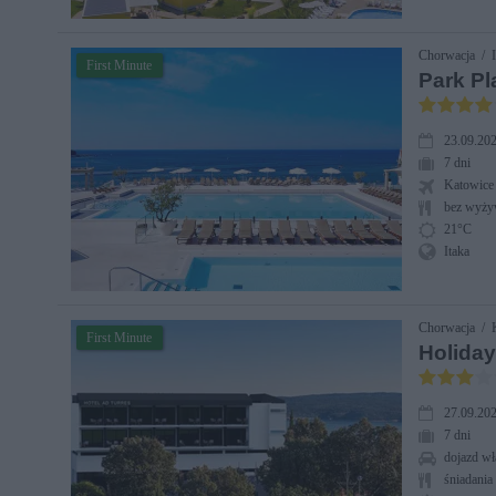
Chorwacja / I
First Minute
Park Pl
23.09.202
7 dni
Katowice
bez wyży
21°C
Itaka
Chorwacja / K
First Minute
Holiday
27.09.202
7 dni
dojazd wł
śniadania 