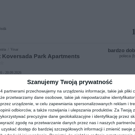
stik
stria / Vrsar
bardzo dob
t Koversada Park Apartments
poleca (b
6 - 20.09.2026
Szanujemy Twoją prywatność
asny
 partnerami przechowujemy na urządzeniu informacje, takie jak pliki c
wienia
kże przetwarzamy dane osobowe, takie jak niepowtarzalne identyfikato
rs
przez urządzenie, w celu zapewniania spersonalizowanych reklam i tre
o
 opinii odbiorców, a także rozwijania i ulepszania produktów.
Za Twoją z
orzystywać precyzyjne dane geolokalizacyjne i identyfikację przez s
 wyrazić zgodę na przetwarzanie danych przez nas i naszych partneró
Kvarner / Karlobag
dob
uzyskać dostęp do bardziej szczegółowych informacji i zmienić swoje 
(Karlobag)
poleca 