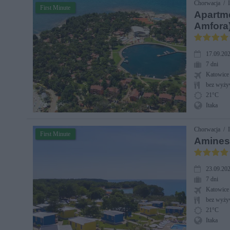
Chorwacja / I
First Minute
Apartme
Amfora
17.09.202
7 dni
Katowice
bez wyży
21°C
Itaka
Chorwacja / I
First Minute
Amines
23.09.202
7 dni
Katowice
bez wyży
21°C
Itaka