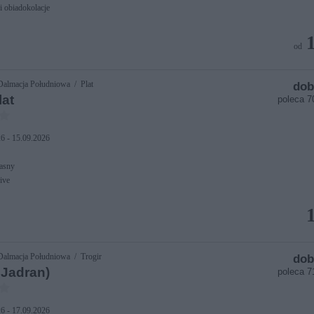
i obiadokolacje
od
almacja Południowa / Plat
dob
lat
poleca 
6 - 15.09.2026
asny
ive
almacja Południowa / Trogir
dob
. Jadran)
poleca 
6 - 17.09.2026