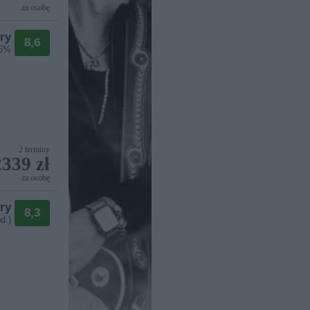
za osobę
ry
8,6
85%
2 terminy
2339 zł
za osobę
ry
8,3
d.)