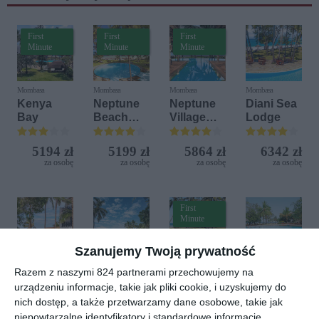
First
First
First
Minute
Minute
Minute
Mombasa
Mombasa
Mombasa
Mombasa
Kenya
Neptune
Neptune
Diani Sea
Bay
Beach
Village
Lodge
Resort
Beach
Resort &
5194 zł
5199 zł
5864 zł
6342 zł
SPA
za osobę
za osobę
za osobę
za osobę
First
Minute
Szanujemy Twoją prywatność
Mombasa
Mombasa
Wybrzeże Mombasy
Wybrzeże Mombasy
Razem z naszymi 824 partnerami przechowujemy na
Diani Sea
Voyager
Neptune
Papillon
urządzeniu informacje, takie jak pliki cookie, i uzyskujemy do
Resort
Beach
Paradise
Lagoon
nich dostęp, a także przetwarzamy dane osobowe, takie jak
Resort
Beach
Reef
Resort
niepowtarzalne identyfikatory i standardowe informacje