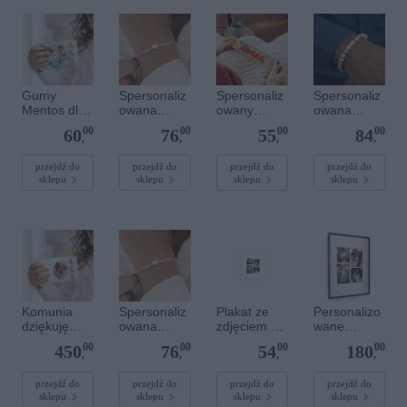
Gumy
Spersonaliz
Spersonaliz
Spersonaliz
Mentos dla
owana
owany
owana
gości
bransoletka
batonik
bransoletka
00
00
00
00
60
76
55
84
komunijnych
sznurkowa -
Toblerone -
z
,
,
,
,
Różowa -
Dzień Matki
kamieniami
Złote kółko
szlachetnym
przejdź do
przejdź do
przejdź do
przejdź do
sklepu
sklepu
sklepu
sklepu
i - Szary - M
- 6 mm
Komunia
Spersonaliz
Plakat ze
Personalizo
dziękuję
owana
zdjęciem 20
wane
prezenty -
bransoletka
x 20 cm
zdjęcie w
00
00
00
00
450
76
54
180
Mentos
sznurkowa -
lakierowanej
,
,
,
,
guma do
Różowa -
ramce 50 x
żucia
Srebrne
70 cm
przejdź do
przejdź do
przejdź do
przejdź do
sklepu
sklepu
sklepu
sklepu
kółko