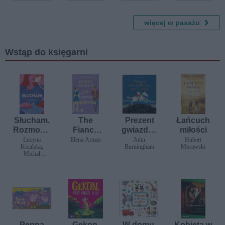
więcej w pasażu
Wstąp do księgarni
Słucham.
The
Prezent
Łańcuch
Rozmowy
Fiance
gwiazdko
miłości
o telefonie
Dilemma
wy dla
Lucyna
Elena Armas
John
Hubert
Kicińska,
Burningham
Morawski
zaufania
Kornelius
Michał
za Klopsa
Dobrołowicz
Peppa
Gekon,
W domu,
Kobieta w