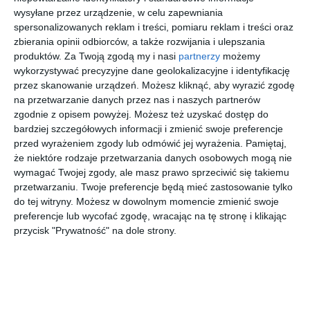
6572 zł
6601 zł
5828 zł
6281 zł
wysyłane przez urządzenie, w celu zapewniania
za osobę
za osobę
za osobę
za osobę
spersonalizowanych reklam i treści, pomiaru reklam i treści oraz
zbierania opinii odbiorców, a także rozwijania i ulepszania
produktów.
Za Twoją zgodą my i nasi
partnerzy
możemy
First
First
wykorzystywać precyzyjne dane geolokalizacyjne i identyfikację
Minute
Minute
przez skanowanie urządzeń. Możesz kliknąć, aby wyrazić zgodę
na przetwarzanie danych przez nas i naszych partnerów
Wybrzeże Mombasy
Wybrzeże Mombasy
Wybrzeże Mombasy
Kenia
zgodnie z opisem powyżej. Możesz też uzyskać dostęp do
Leisure
Baobab
PrideInn
AHG Lion
bardziej szczegółowych informacji i zmienić swoje preferencje
Lodge
Beach
Paradise
Beach
przed wyrażeniem zgody lub odmówić jej wyrażenia.
Pamiętaj,
Beach &
Resort &
Beach
Resort &
że niektóre rodzaje przetwarzania danych osobowych mogą nie
Golf
Spa
Resort
Spa
6389 zł
6479 zł
6819 zł
5335 zł
wymagać Twojej zgody, ale masz prawo sprzeciwić się takiemu
Resort by
za osobę
za osobę
za osobę
za osobę
przetwarzaniu. Twoje preferencje będą mieć zastosowanie tylko
Diamonds
do tej witryny. Możesz w dowolnym momencie zmienić swoje
preferencje lub wycofać zgodę, wracając na tę stronę i klikając
Szukasz miejsca na urlop?
Skorzystaj z wyszukiwarki
przycisk "Prywatność" na dole strony.

Powyższe treści pochodzą z serwisu Wakacje.pl.
REKLAMA