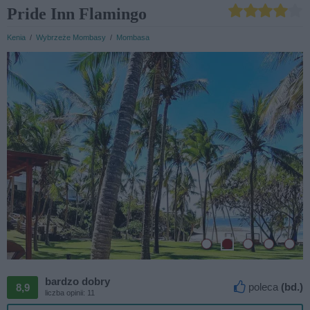
Pride Inn Flamingo
Kenia
/
Wybrzeże Mombasy
/
Mombasa
bardzo dobry

poleca
(bd.)
8,9
liczba opinii: 11