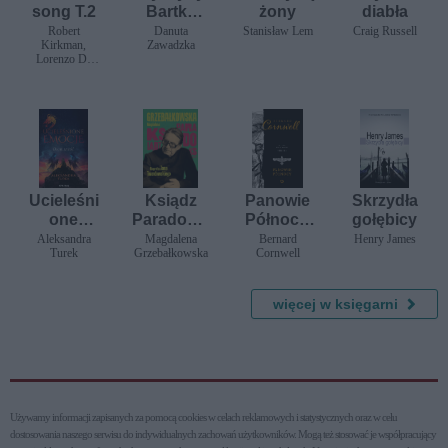
song T.2
Bartka
żony
diabła
Koniczyn
Robert
Danuta
Stanisław Lem
Craig Russell
Kirkman,
Zawadzka
y
Lorenzo De
Felici
Ucieleśni
Ksiądz
Panowie
Skrzydła
one
Paradoks.
Północy.
gołębicy
emocje.
Biografia
Wojny
Aleksandra
Magdalena
Bernard
Henry James
Turek
Grzebałkowska
Cornwell
Osobliwo
księdza
wikingów.
ść. Tom 2
Jana
Tom 3
Twardows
więcej w księgarni
kiego
Używamy informacji zapisanych za pomocą cookies w celach reklamowych i statystycznych oraz w celu
dostosowania naszego serwisu do indywidualnych zachowań użytkowni­ków. Mogą też stosować je współpracujący