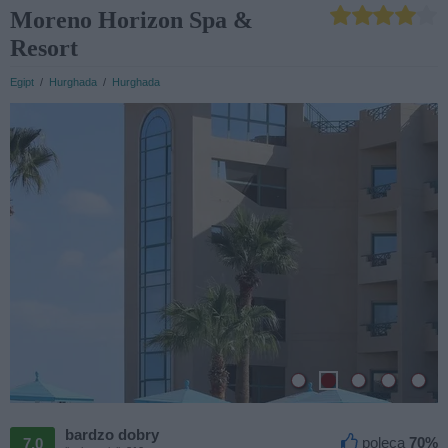
Moreno Horizon Spa &
Resort
Egipt
/
Hurghada
/
Hurghada
bardzo dobry

poleca
70%
7,0