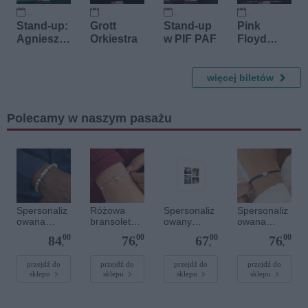
Traviata,
Turandot
15 września 2026
9 października 2026
14 października 2026
20 października 2026
Stand-up:
Grott
Stand-up
Pink
Agnieszk
Orkiestra
w PIF PAF
Floyd
a Matan i
History
Senior
Suarez
więcej biletów
Polecamy w naszym pasażu
Spersonaliz
Różowa
Spersonaliz
Spersonaliz
owana
bransoletka
owany
owana
bransoletka
sznurkowa
plakat - 40 x
bransoletka
00
00
00
00
84
76
67
76
z
dla dzieci -
40 cm
sznurkowa -
,
,
,
,
kamieniami
Spersonaliz
Niebieska -
szlachetnym
owana -
Srebrne
przejdź do
przejdź do
przejdź do
przejdź do
sklepu
sklepu
sklepu
sklepu
i - Szary - M
Srebrne
serce
- 6 mm
serce