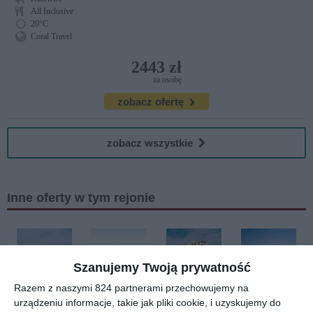
All Inclusive
20°C
Coral Travel
2443 zł
za osobę
zobacz ofertę
zobacz wszystkie
Inne oferty w tym rejonie
Szanujemy Twoją prywatność
Razem z naszymi 824 partnerami przechowujemy na
Hurghada
Hurghada
Hurghada
Hurghada
urządzeniu informacje, takie jak pliki cookie, i uzyskujemy do
Empire
Eagles
King Tut
Sunny