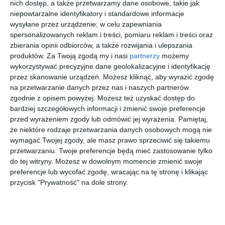
nich dostęp, a także przetwarzamy dane osobowe, takie jak
Beach
Paradise
Resort
Days
niepowtarzalne identyfikatory i standardowe informacje
Aqua
Abu
Palma De
Park (ex.
Soma
Mirette
wysyłane przez urządzenie, w celu zapewniania
1468 zł
1562 zł
1742 zł
1918 zł
Triton
Resort
Resort
spersonalizowanych reklam i treści, pomiaru reklam i treści oraz
za osobę
za osobę
za osobę
za osobę
Empire
zbierania opinii odbiorców, a także rozwijania i ulepszania
Beach
produktów.
Za Twoją zgodą my i nasi
partnerzy
możemy
Resort
wykorzystywać precyzyjne dane geolokalizacyjne i identyfikację
First
Hurghada
Minute
przez skanowanie urządzeń. Możesz kliknąć, aby wyrazić zgodę
)
na przetwarzanie danych przez nas i naszych partnerów
zgodnie z opisem powyżej. Możesz też uzyskać dostęp do
Hurghada
Hurghada
Hurghada
Hurghada
bardziej szczegółowych informacji i zmienić swoje preferencje
Sunny
Rewaya
Regina
Elysees
przed wyrażeniem zgody lub odmówić jej wyrażenia.
Pamiętaj,
Days El
Majestic
Resort
Hurghada
że niektóre rodzaje przetwarzania danych osobowych mogą nie
Palacio
Resort
(ex.
wymagać Twojej zgody, ale masz prawo sprzeciwić się takiemu
Resort &
Elysees
1925 zł
2052 zł
2182 zł
2217 zł
przetwarzaniu. Twoje preferencje będą mieć zastosowanie tylko
SPA
Dream
za osobę
za osobę
za osobę
za osobę
do tej witryny. Możesz w dowolnym momencie zmienić swoje
Beach)
preferencje lub wycofać zgodę, wracając na tę stronę i klikając
przycisk "Prywatność" na dole strony.
First
Minute