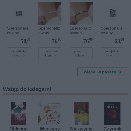
Spersonaliz
Spersonaliz
Spersonaliz
Spersonaliz
owany
owana
owana
owany
plakat - 30 x
bransoletka
bransoletka
plakat - 30 x
00
00
00
00
58
76
76
63
20 cm
sznurkowa -
sznurkowa -
40 cm
,
,
,
,
Różowa -
Niebieska -
Złote kółko
Złote serce
przejdź do
przejdź do
przejdź do
przejdź do
sklepu
sklepu
sklepu
sklepu
więcej w pasażu
Wstąp do księgarni
Oblivion
Wyczyny
Niezwycię
Czynnik