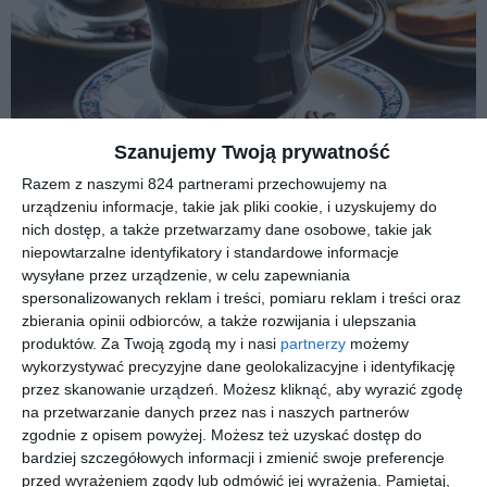
Szanujemy Twoją prywatność
Razem z naszymi 824 partnerami przechowujemy na
urządzeniu informacje, takie jak pliki cookie, i uzyskujemy do
nich dostęp, a także przetwarzamy dane osobowe, takie jak
niepowtarzalne identyfikatory i standardowe informacje
wysyłane przez urządzenie, w celu zapewniania
Świeżość kawy to nie jest tylko marketingowy
spersonalizowanych reklam i treści, pomiaru reklam i treści oraz
chwyt, ale realna różnica, którą czujesz w
zbierania opinii odbiorców, a także rozwijania i ulepszania
filiżance. Kiedy sięgasz po paczkę w
produktów.
Za Twoją zgodą my i nasi
partnerzy
możemy
wykorzystywać precyzyjne dane geolokalizacyjne i identyfikację
supermarkecie, najczęściej kawa została
przez skanowanie urządzeń. Możesz kliknąć, aby wyrazić zgodę
wypalona wiele miesięcy wcześniej, a w tym
na przetwarzanie danych przez nas i naszych partnerów
czasie aromaty ulotniły się bezpowrotnie.
zgodnie z opisem powyżej. Możesz też uzyskać dostęp do
bardziej szczegółowych informacji i zmienić swoje preferencje
przed wyrażeniem zgody lub odmówić jej wyrażenia.
Pamiętaj,