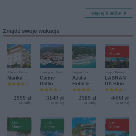
Śnieżka
więcej biletów
Znajdź swoje wakacje
Last
Minute
Albania / Durres
Czarnogóra / Bijela
Bułgaria / Św.
Grecja / Kremasti
Konstantyn i Elena
Marika
Carine
Azalia
LABRAN
Delfin
Hotel &
DA Blue
Bijela (ex.
Spa
Bay
Iberostar
Resort
2959 zł
3149 zł
2509 zł
4098 zł
Bijela
za osobę
za osobę
za osobę
za osobę
Delfin)
First
First
Last
Minute
Minute
Minute