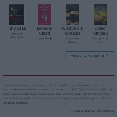
Inny czas
Miłosny
Kiedyś cię
Dzieci
układ
odnajdę
umysłu
Andrzej
Dziurawiec
Sarah Hogle
Małgorzata
Orson Scott
Rogala
Card
więcej w księgarni
Używamy informacji zapisanych za pomocą cookies w celach reklamowych i statystycznych oraz w celu
dostosowania naszego serwisu do indywidualnych zachowań użytkowni­ków. Mogą też stosować je współpracujący
z nami reklamodawcy, firmy badawcze oraz dostawcy aplikacji multimedialnych. Ustawienia dotyczące cookies
można zmienić w przeglądarce. Korzystając ze strony wyrażasz zgodę na używanie cookies zgodnie z aktualnymi
ustawieniami przeglądarki.
© WSZYSTKIE PRAWA ZASTRZEŻONE