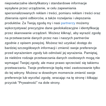
niepowtarzalne identyfikatory i standardowe informacje
wysyłane przez urządzenie, w celu zapewniania
spersonalizowanych reklam i treści, pomiaru reklam i treści oraz
zbierania opinii odbiorców, a także rozwijania i ulepszania
produktów.
Za Twoją zgodą my i nasi
partnerzy
możemy
RAY BAN
EMPORIO
UNOFFICIA
UNOFFICIA
wykorzystywać precyzyjne dane geolokalizacyjne i identyfikację
0RX3758V
ARMANI
L
L 0UO1177
przez skanowanie urządzeń. Możesz kliknąć, aby wyrazić zgodę
2993
0EA1059
UNOM0066
001
00
20
00
30
468
487
399
279
na przetwarzanie danych przez nas i naszych partnerów
3001
GG00
,
,
,
,
zgodnie z opisem powyżej. Możesz też uzyskać dostęp do
przejdź do
przejdź do
przejdź do
przejdź do
bardziej szczegółowych informacji i zmienić swoje preferencje
sklepu
sklepu
sklepu
sklepu
przed wyrażeniem zgody lub odmówić jej wyrażenia.
Pamiętaj,
że niektóre rodzaje przetwarzania danych osobowych mogą nie
wymagać Twojej zgody, ale masz prawo sprzeciwić się takiemu
przetwarzaniu. Twoje preferencje będą mieć zastosowanie tylko
do tej witryny. Możesz w dowolnym momencie zmienić swoje
preferencje lub wycofać zgodę, wracając na tę stronę i klikając
przycisk "Prywatność" na dole strony.
RALPH
D BY D
JIMMY
SAINT
LAUREN
0DB2143
CHOO
LAURENT
0RL6222
001
0JC2001B
SL 753 OPT
20
40
00
20
831
179
1.100
1.327
6021
3008
001
,
,
,
,
przejdź do
przejdź do
przejdź do
przejdź do
sklepu
sklepu
sklepu
sklepu