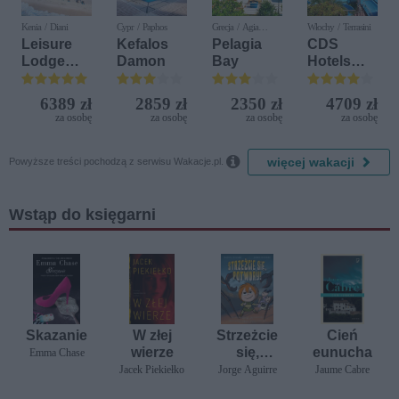
Kenia / Diani
Cypr / Paphos
Grecja / Agia
Włochy / Terrasini
Pelagia
Leisure
Kefalos
Pelagia
CDS
Lodge
Damon
Bay
Hotels
Beach &
Terrasini
Golf
(ex. Citta
6389 zł
2859 zł
2350 zł
4709 zł
Resort by
del Mare)
za osobę
za osobę
za osobę
za osobę
Diamonds

więcej wakacji
Powyższe treści pochodzą z serwisu Wakacje.pl.
Wstąp do księgarni
Skazanie
W złej
Strzeżcie
Cień
wierze
się,
eunucha
Emma Chase
potwory!
Jacek Piekiełko
Jorge Aguirre
Jaume Cabre