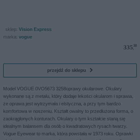
sklep:
Vision Express
marka:
vogue
30
335
,
przejdź do sklepu
Model VOGUE 0VO5673 3258oprawy okularowe. Okulary
wykonane są z metalu, który dodaje lekości okularom i sprawia,
że oprawa jest wytrzymała i elstyczna, a przy tym bardzo
komfortowa w noszeniu. Kształt owalny to przedłużona forma, o
zaokrąglonych konturach. Okulary o tym kształcie staną się
idealnym balansem dla osób o kwadratowych rysach twarzy.
Vogue Eyewear to marka, która powstała w 1973 roku. Oprawki