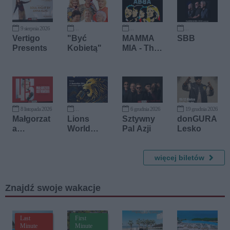
9 sierpnia 2026
27 września 2026
3 października 2026
4 października 2026
Vertigo
"Być
MAMMA
SBB
Presents
Kobietą"
MIA - The
best of
ABBA
8 listopada 2026
6 grudnia 2026
19 grudnia 2026
21 listopada 2026
Małgorzat
Lions
Sztywny
donGURA
a
World
Pal Azji
Lesko
Ostrowsk
Song
a
Festival
for the
więcej biletów
Blind
Znajdź swoje wakacje
Last
First
Minute
Minute