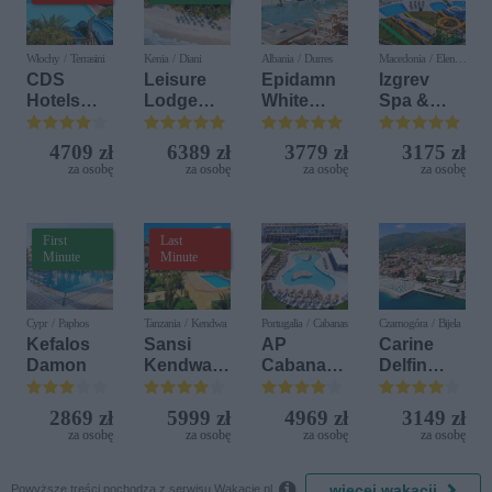
Włochy / Terrasini
Kenia / Diani
Albania / Durres
Macedonia / Elen
Kamen
CDS
Leisure
Epidamn
Izgrev
Hotels
Lodge
White
Spa &
Terrasini
Beach &
Sensation
Aquapark
(ex. Citta
Golf
4709 zł
6389 zł
3779 zł
3175 zł
del Mare)
Resort by
za osobę
za osobę
za osobę
za osobę
Diamonds
First
Last
Minute
Minute
Cypr / Paphos
Tanzania / Kendwa
Portugalia / Cabanas
Czarnogóra / Bijela
Kefalos
Sansi
AP
Carine
Damon
Kendwa
Cabanas
Delfin
Beach
Beach &
Bijela (ex.
Resort
Nature
Iberostar
2869 zł
5999 zł
4969 zł
3149 zł
Bijela
za osobę
za osobę
za osobę
za osobę
Delfin)

więcej wakacji
Powyższe treści pochodzą z serwisu Wakacje.pl.