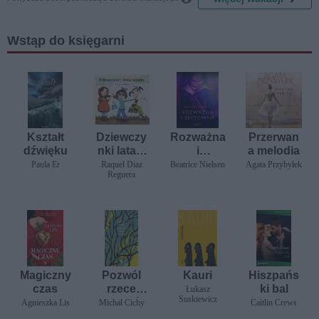
Wstąp do księgarni
Kształt
Dziewczy
Rozważna
Przerwan
dźwięku
nki latają
i
a melodia
wysoko
seksowna
Paula Er
Raquel Diaz
Beatrice Nielsen
Agata Przybyłek
Reguera
-
opowiada
nie
erotyczne
Magiczny
Pozwól
Kauri
Hiszpańs
czas
rzece
ki bal
Łukasz
Suskiewicz
płynąć
Agnieszka Lis
Michał Cichy
Caitlin Crews