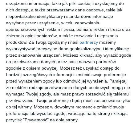
urządzeniu informacje, takie jak pliki cookie, i uzyskujemy do
nich dostęp, a także przetwarzamy dane osobowe, takie jak
EMPORIO
RAY-BAN
MICHAEL
UNOFFICIA
niepowtarzalne identyfikatory i standardowe informacje
ARMANI
0RX5430
KORS
L UP
wysyłane przez urządzenie, w celu zapewniania
0EA3239
2000 EVOL
0MK3084
0UJ1016
20
00
00
30
511
705
649
209
5017
1001
001
,
,
,
,
spersonalizowanych reklam i treści, pomiaru reklam i treści oraz
zbierania opinii odbiorców, a także rozwijania i ulepszania
przejdź do
przejdź do
przejdź do
przejdź do
produktów.
Za Twoją zgodą my i nasi
partnerzy
możemy
sklepu
sklepu
sklepu
sklepu
wykorzystywać precyzyjne dane geolokalizacyjne i identyfikację
przez skanowanie urządzeń. Możesz kliknąć, aby wyrazić zgodę
na przetwarzanie danych przez nas i naszych partnerów
zgodnie z opisem powyżej. Możesz też uzyskać dostęp do
bardziej szczegółowych informacji i zmienić swoje preferencje
przed wyrażeniem zgody lub odmówić jej wyrażenia.
Pamiętaj,
że niektóre rodzaje przetwarzania danych osobowych mogą nie
ARMANI
D BY D
ARMANI
ARMANI
EXCHANGE
DBOU0004
EXCHANGE
EXCHANGE
wymagać Twojej zgody, ale masz prawo sprzeciwić się takiemu
0AX3134U
DH00
0AX3126
0AX1014
20
40
00
00
351
179
449
459
przetwarzaniu. Twoje preferencje będą mieć zastosowanie tylko
8394
8379
6060
,
,
,
,
do tej witryny. Możesz w dowolnym momencie zmienić swoje
przejdź do
przejdź do
przejdź do
przejdź do
preferencje lub wycofać zgodę, wracając na tę stronę i klikając
sklepu
sklepu
sklepu
sklepu
przycisk "Prywatność" na dole strony.