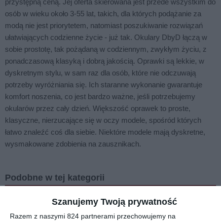
przystępną ceną. Jej oferta skierowana jest przede wszystkim do
osób w wieku około 3-55 lat, takich, dla których podążanie za
modą nie jest priorytetem, natomiast poszukiwanie rozwiązań
ułatwiających codzienne życie - już tak. Okulary DbyD łączą w
sobie prostotę, tak pożądaną w codziennym, zwykłym życiu, z
ponadczasową klasyką i dobrą jakością. Oprawki są lekkie, w
dyskretnym stylu, w sam raz dla osób, które nie odczuwają
potrzeby wyróżniania się. Ich staranne wykonanie gwarantuje
komfort noszenia, co jest bardzo ważne, jeśli potrzebujemy
okularów przez cały dzień. Większość oprawek to proste,
klasyczne, nierzucające się w oczy modele, spośród których
łatwo znaleźć coś dla siebie. Niektóre modele mają dyskretne,
wysmakowane zdobienia na zausznikach.
Podobne w tej kategorii
Szanujemy Twoją prywatność
Razem z naszymi 824 partnerami przechowujemy na