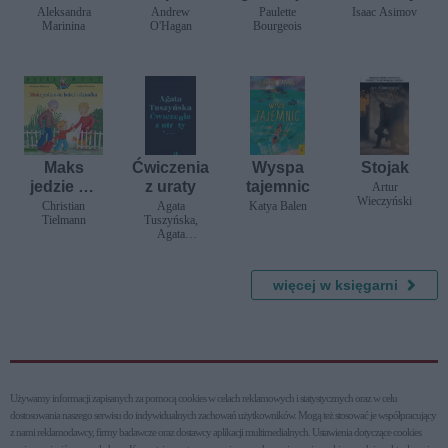
wczoraj
Mafa i
lesie
Aleksandra
Andrew
Paulette
Isaac Asimov
Marinina
O'Hagan
Bourgeois
jego
przyjaciół
ki Marilyn
Monroe
Maks
Ćwiczenia
Wyspa
Stojak
jedzie do
z uraty
tajemnic
Artur
Wieczyński
babci i
Christian
Agata
Katya Balen
Tielmann
Tuszyńska,
dziadka
Agata
Tuszyńska
więcej w księgarni
Używamy informacji zapisanych za pomocą cookies w celach reklamowych i statystycznych oraz w celu
dostosowania naszego serwisu do indywidualnych zachowań użytkowni­ków. Mogą też stosować je współpracujący
z nami reklamodawcy, firmy badawcze oraz dostawcy aplikacji multimedialnych. Ustawienia dotyczące cookies