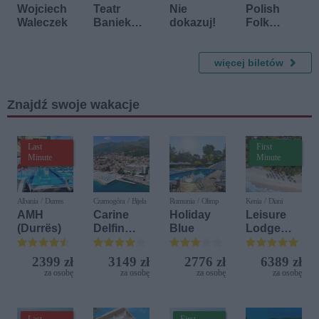
2 października 2026
4 października 2026
4 października 2026
Wojciech
Teatr
Nie
Polish
Waleczek
Baniek
dokazuj!
Folk
Mydlanyc
Klezmer
h
Quartet
"Tajemnic
więcej biletów
a Bańki
Szczęścia
Znajdź swoje wakacje
"
Last
First
Minute
Minute
Albania / Durres
Czarnogóra / Bijela
Rumunia / Olimp
Kenia / Diani
AMH
Carine
Holiday
Leisure
(Durrës)
Delfin
Blue
Lodge
Bijela (ex.
Beach &
Iberostar
Golf
2399 zł
3149 zł
2776 zł
6389 zł
Bijela
Resort by
za osobę
za osobę
za osobę
za osobę
Delfin)
Diamonds
Last
First