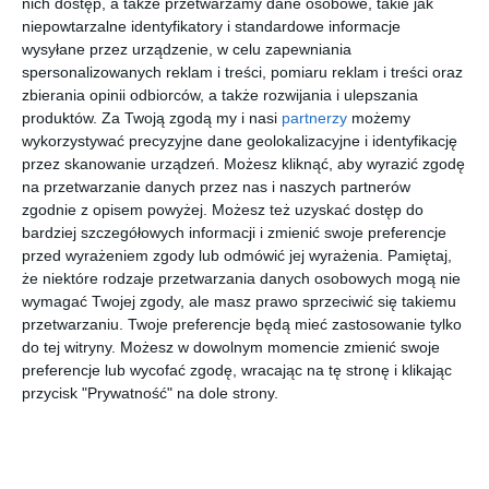
nich dostęp, a także przetwarzamy dane osobowe, takie jak
niepowtarzalne identyfikatory i standardowe informacje
wysyłane przez urządzenie, w celu zapewniania
spersonalizowanych reklam i treści, pomiaru reklam i treści oraz
zbierania opinii odbiorców, a także rozwijania i ulepszania
produktów.
Za Twoją zgodą my i nasi
partnerzy
możemy
DOLCE &
BROOKS
RAY-BAN
MICHAEL
wykorzystywać precyzyjne dane geolokalizacyjne i identyfikację
GABBANA
BROTHERS
0RX5430
KORS
0DG1360
0BB1046
8356 EVOL
0MK3066J
przez skanowanie urządzeń. Możesz kliknąć, aby wyrazić zgodę
30
00
00
20
748
388
705
695
1298
1507
1014
,
,
,
,
na przetwarzanie danych przez nas i naszych partnerów
zgodnie z opisem powyżej. Możesz też uzyskać dostęp do
przejdź do
przejdź do
przejdź do
przejdź do
sklepu
sklepu
sklepu
sklepu
bardziej szczegółowych informacji i zmienić swoje preferencje
przed wyrażeniem zgody lub odmówić jej wyrażenia.
Pamiętaj,
że niektóre rodzaje przetwarzania danych osobowych mogą nie
wymagać Twojej zgody, ale masz prawo sprzeciwić się takiemu
przetwarzaniu. Twoje preferencje będą mieć zastosowanie tylko
do tej witryny. Możesz w dowolnym momencie zmienić swoje
preferencje lub wycofać zgodę, wracając na tę stronę i klikając
RAY-BAN
RALPH
D BY D
BROOKS
przycisk "Prywatność" na dole strony.
0RX5154
0RA7186U
DBOF7002
BROTHERS
2001 ICON
5920
DD00
0BB2067U
20
00
40
30
559
388
179
384
6038
,
,
,
,
przejdź do
przejdź do
przejdź do
przejdź do
sklepu
sklepu
sklepu
sklepu