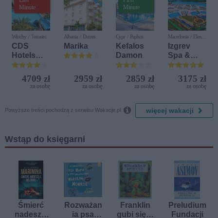
Minute
Minute
Włochy / Terrasini
Albania / Durres
Cypr / Paphos
Macedonia / Elen
Kamen
CDS
Marika
Kefalos
Izgrev
Hotels
Damon
Spa &
Terrasini
Aquapark
(ex. Citta
4709 zł
2959 zł
2859 zł
3175 zł
del Mare)
za osobę
za osobę
za osobę
za osobę

więcej wakacji
Powyższe treści pochodzą z serwisu Wakacje.pl.
Wstąp do księgarni
Śmierć
Rozważan
Franklin
Preludium
nadeszła
ia psa
gubi się w
Fundacji