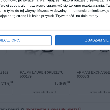
b odmówić jej wyrażenia.
Pamiętaj, że niektóre rodzaje przetwarzani
ojej zgody, ale masz prawo sprzeciwić się takiemu przetwarzaniu. Tw
przejdź do sklepu
przejdź do skle
nie tylko do tej witryny. Możesz w dowolnym momencie zmienić swoje 
jąc na tę stronę i klikając przycisk "Prywatność" na dole strony.
IĘCEJ OPCJI
ZGADZAM SIĘ
A2162
RALPH LAUREN 0RL8217U
ARMANI EXCHANGE
500179
60008G
00
00
715
1.069
,
,
przejdź do sklepu
przejdź do skle
szym pasażu?
Skorzystaj z wyszukiwarki