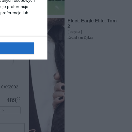
a danych osobowych
oje preferencje
pu
preferencje lub
Elect. Eagle Elite. Tom
2
[ książka ]
Rachel van Dyken
 0AX2002
00
489
,
pu