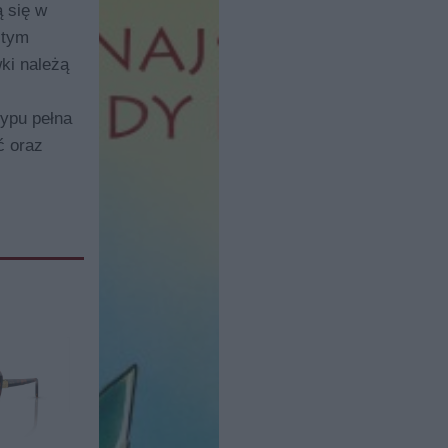
ą się w
 tym
ki należą
ypu pełna
ć oraz