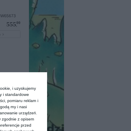
 W65673
00
555
,
pu
ookie, i uzyskujemy
ry i standardowe
ści, pomiaru reklam i
godą my i nasi
kanowanie urządzeń.
w zgodnie z opisem
preferencje przed
00
445
,