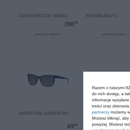
COACH 0HC7147 90058G
RAY-BAN 601/71
30
398
,
przejdź do sklepu
przejdź do sklepu
Razem z naszymi 824
do nich dostęp, a ta
informacje wysyłane 
treści oraz zbierania
partnerzy
możemy wyk
UNOFFICIAL 0UJ6039 001
RAY BAN 0RB2230 902
Możesz kliknąć, aby
powyżej. Możesz też 
00
69
,