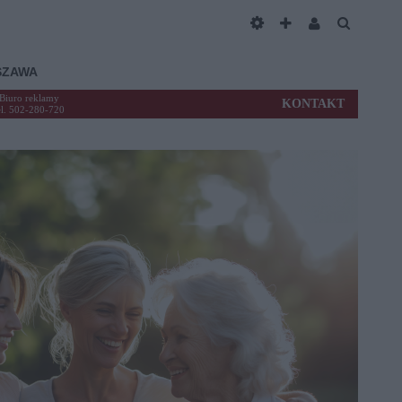
SZAWA
Biuro reklamy
KONTAKT
el. 502-280-720