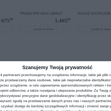
PRADA 0PR A54S 1BK01T
VOGUE 0VO5515SB
00
00
675
1.465
,
,
przejdź do sklepu
przejdź do skle
Szanujemy Twoją prywatność
 partnerami przechowujemy na urządzeniu informacje, takie jak pliki c
kże przetwarzamy dane osobowe, takie jak niepowtarzalne identyfikato
przez urządzenie, w celu zapewniania spersonalizowanych reklam i tre
 opinii odbiorców, a także rozwijania i ulepszania produktów.
Za Twoją z
orzystywać precyzyjne dane geolokalizacyjne i identyfikację przez s
/51
BROOKS BROTHERS 0BB4070
ARMANI EXCHANGE
100987
0AX4160S 837911
 wyrazić zgodę na przetwarzanie danych przez nas i naszych partneró
uzyskać dostęp do bardziej szczegółowych informacji i zmienić swoje 
00
00
799
435
,
,