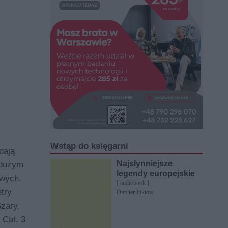
Wstąp do księgarni
dają
Najsłynniejsze
 dużym
legendy europejskie
owych,
[ audiobook ]
try
Dimiter Inkiow
zary.
 Cat. 3