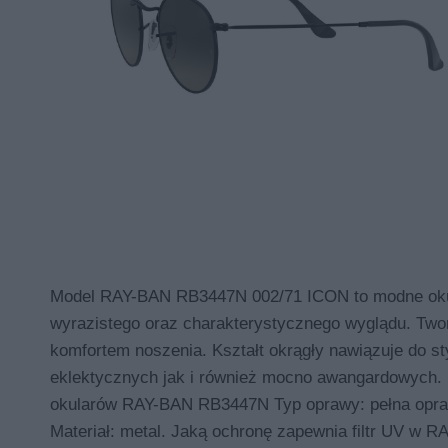
Model RAY-BAN RB3447N 002/71 ICON to modne okula
wyrazistego oraz charakterystycznego wyglądu. Two
komfortem noszenia. Kształt okrągły nawiązuje do sty
eklektycznych jak i również mocno awangardowych. 
okularów RAY-BAN RB3447N Typ oprawy: pełna oprawa
Materiał: metal. Jaką ochronę zapewnia filtr UV w R