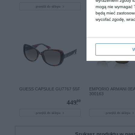
wyrażeniem zgody lu
mogą nie wymagać Tw
przejdź do sklepu
przejdź do sklepu
będą mieć zastosowa
wycofać zgodę, wraca
W
GUESS CAPSULE GU7767 55F
EMPORIO ARMANI 0E
300163
00
449
,
przejdź do sklepu
przejdź do sklepu
Szukasz produktu w na