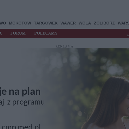
OWO
MOKOTÓW
TARGÓWEK
WAWER
WOLA
ŻOLIBORZ
WAR
A
FORUM
POLECAMY
t
REKLAMA