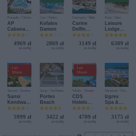
Portugalia / Cabanas
Cypr / Paphos
Czarnogóra / Bijela
Kenia / Diani
AP
Kefalos
Carine
Leisure
Cabanas
Damon
Delfin
Lodge
Beach &
Bijela (ex.
Beach &
Nature
Iberostar
Golf
4969 zł
2869 zł
3149 zł
6389 zł
Bijela
Resort by
za osobę
za osobę
za osobę
za osobę
Delfin)
Diamonds
Last
Last
Minute
Minute
Tanzania / Kendwa
Grecja / Nea Potidea
Włochy / Terrasini
Macedonia / Elen
Kamen
Sansi
Portes
CDS
Izgrev
Kendwa
Beach
Hotels
Spa &
Beach
Terrasini
Aquapark
Resort
(ex. Citta
5999 zł
3422 zł
4709 zł
3175 zł
del Mare)
za osobę
za osobę
za osobę
za osobę