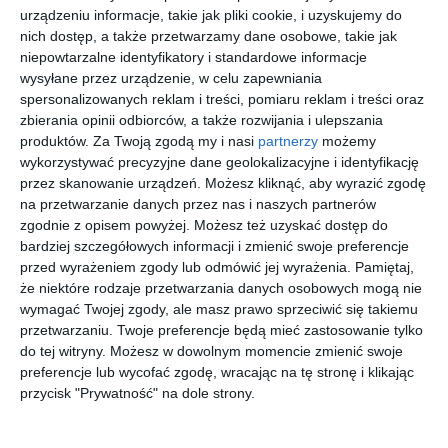
urządzeniu informacje, takie jak pliki cookie, i uzyskujemy do
nich dostęp, a także przetwarzamy dane osobowe, takie jak
D BY D
SEEN
POLO
D BY D
niepowtarzalne identyfikatory i standardowe informacje
DBOF7001
SNFK08 BB
RALPH
DBOM5054
DD00
LAUREN
GG00
wysyłane przez urządzenie, w celu zapewniania
40
20
00
40
179
79
516
179
0PH1175
,
,
,
,
spersonalizowanych reklam i treści, pomiaru reklam i treści oraz
9191
zbierania opinii odbiorców, a także rozwijania i ulepszania
przejdź do
przejdź do
przejdź do
przejdź do
sklepu
sklepu
sklepu
sklepu
produktów.
Za Twoją zgodą my i nasi
partnerzy
możemy
wykorzystywać precyzyjne dane geolokalizacyjne i identyfikację
przez skanowanie urządzeń. Możesz kliknąć, aby wyrazić zgodę
na przetwarzanie danych przez nas i naszych partnerów
zgodnie z opisem powyżej. Możesz też uzyskać dostęp do
bardziej szczegółowych informacji i zmienić swoje preferencje
przed wyrażeniem zgody lub odmówić jej wyrażenia.
Pamiętaj,
ARMANI
MICHAEL
RAY-BAN
SEEN
że niektóre rodzaje przetwarzania danych osobowych mogą nie
EXCHANGE
KORS
0RX7199
SNJT01
wymagać Twojej zgody, ale masz prawo sprzeciwić się takiemu
0AX3115
0MK3064B
5204 PERF
LL00
20
20
00
00
351
695
660
99
przetwarzaniu. Twoje preferencje będą mieć zastosowanie tylko
8158
1014
,
,
,
,
do tej witryny. Możesz w dowolnym momencie zmienić swoje
przejdź do
przejdź do
przejdź do
przejdź do
preferencje lub wycofać zgodę, wracając na tę stronę i klikając
sklepu
sklepu
sklepu
sklepu
przycisk "Prywatność" na dole strony.