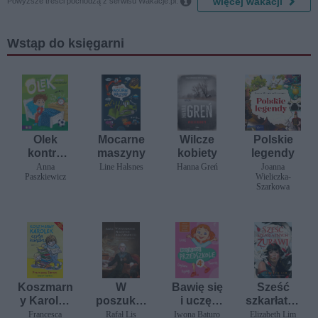

więcej wakacji
Powyższe treści pochodzą z serwisu Wakacje.pl.
Wstąp do księgarni
Olek
Mocarne
Wilcze
Polskie
kontra
maszyny
kobiety
legendy
poniedział
Anna
Line Halsnes
Hanna Greń
Joanna
Paszkiewicz
Wieliczka-
ek
Szarkowa
Koszmarn
W
Bawię się
Sześć
y Karolek
poszukiw
i uczę.
szkarłatny
czyta
aniu
Przedszk
ch żurawi
Francesca
Rafał Lis
Iwona Baturo
Elizabeth Lim