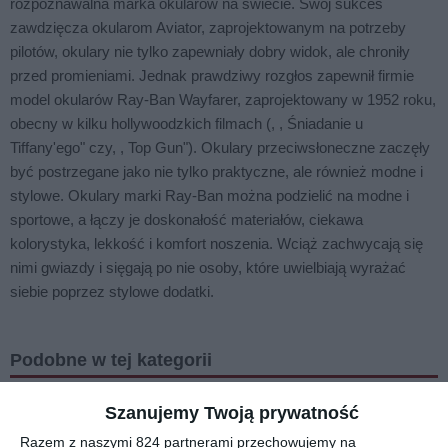
rozpoznawalna marka okularów na świecie. Swój sukces
zawdzięcza okularom Aviator, zaprojektowanym na potrzeby
pilotów, okulary nie tylko zapewniały dobry widok, ale chroniły
przed promieniami. Jednak prawdziwy rozgłos zapewnił firmie
model okularów Ray-Ban Wayfarer, zaprojektowany w 1952 roku,
obecny w kilku hollywoodzkich filmach (, , Śniadanie u
Tiffany'ego" czy, , Top Gun"). Okulary przeciwsłoneczne zaczęły
być postrzegane jako nie tylko praktyczne, ale również modne i
stylowe. Okulary marki Ray-Ban można podzielić na modne i
sportowe, a łączy je doskonałość materiałów, ciekawa
kolorystyka, lekkość i komfort noszenia. Wciąż zachwycają się
nimi gwiazdy i sięgają po nie osoby, które uwielbiają wyrażać
siebie poprzez stylowe dodatki.
Podobne w tej kategorii
Szanujemy Twoją prywatność
Razem z naszymi 824 partnerami przechowujemy na